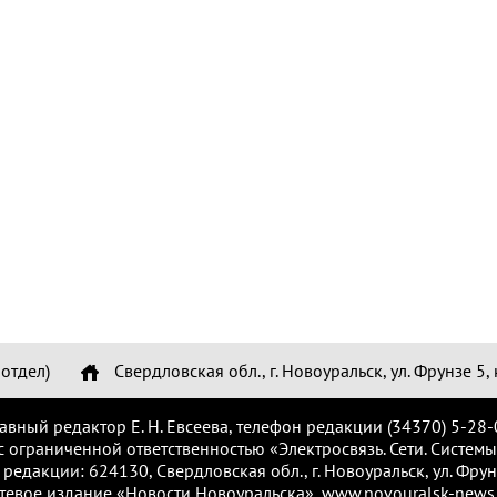
отдел)
Свердловская обл., г. Новоуральск, ул. Фрунзе 5, 
лавный редактор Е. Н. Евсеева, телефон редакции (34370) 5-28-
с ограниченной ответственностью «Электросвязь. Сети. Системы
 редакции: 624130, Свердловская обл., г. Новоуральск, ул. Фрунз
тевое издание «Новости Новоуральска», www.novouralsk-news.