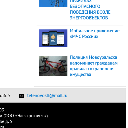
ПРАВИЛАХ
БЕЗОПАСНОГО
ПОВЕДЕНИЯ ВОЗЛЕ
ЭНЕРГООБЪЕКТОВ
Мобильное приложение
«МЧС России»
Полиция Новоуральска
напоминает гражданам
правила сохранности
имущества
каб. 5
telenovosti@mail.ru
03
» (ООО «Электросвязь»)
е д. 5
ru.