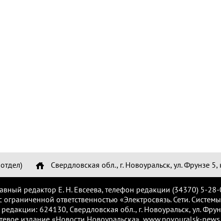
отдел)
Свердловская обл., г. Новоуральск, ул. Фрунзе 5, 
лавный редактор Е. Н. Евсеева, телефон редакции (34370) 5-28-
с ограниченной ответственностью «Электросвязь. Сети. Системы
 редакции: 624130, Свердловская обл., г. Новоуральск, ул. Фрунз
тевое издание «Новости Новоуральска», www.novouralsk-news.