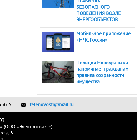
ПРАВИЛАХ
БЕЗОПАСНОГО
ПОВЕДЕНИЯ ВОЗЛЕ
ЭНЕРГООБЪЕКТОВ
Мобильное приложение
«МЧС России»
Полиция Новоуральска
напоминает гражданам
правила сохранности
имущества
каб. 5
telenovosti@mail.ru
03
» (ООО «Электросвязь»)
е д. 5
ru.