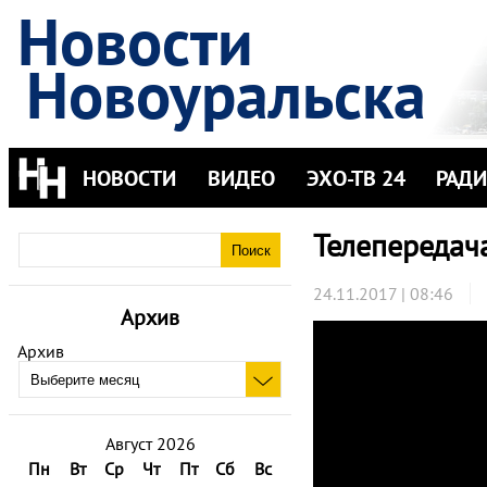
Новости
Новоуральска
НОВОСТИ
ВИДЕО
ЭХО-ТВ 24
РАД
Телепередач
24.11.2017 | 08:46
Архив
Архив
Август 2026
Пн
Вт
Ср
Чт
Пт
Сб
Вс