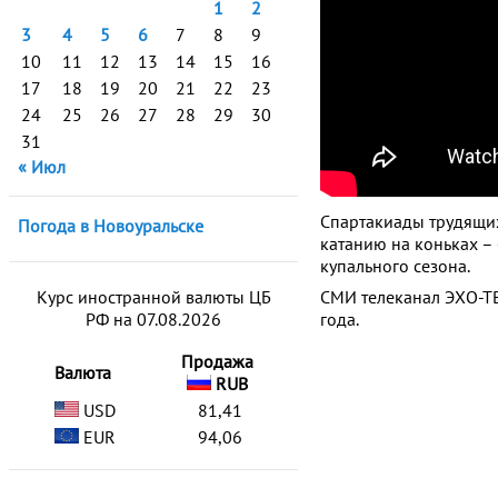
1
2
3
4
5
6
7
8
9
10
11
12
13
14
15
16
17
18
19
20
21
22
23
24
25
26
27
28
29
30
31
« Июл
Спартакиады трудящихс
Погода в Новоуральске
катанию на коньках –
купального сезона.
Курс иностранной валюты ЦБ
СМИ телеканал ЭХО-ТВ
РФ на 07.08.2026
года.
Продажа
Валюта
RUB
USD
81,41
EUR
94,06