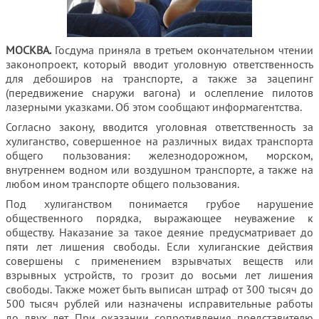
МОСКВА.
Госдума приняла в третьем окончательном чтении
законопроект, который вводит уголовную ответственность
для дебоширов на транспорте
, а также за зацепинг
(передвижение снаружи вагона) и ослепление пилотов
лазерными указками. Об этом сообщают информагентства.
Согласно закону, вводится уголовная ответственность за
хулиганство, совершенное на различных видах транспорта
общего пользования: железнодорожном, морском,
внутреннем водном или воздушном транспорте, а также на
любом ином транспорте общего пользования.
Под хулиганством понимается грубое нарушение
общественного порядка, выражающее неуважение к
обществу. Наказание за такое деяние предусматривает до
пяти лет лишения свободы. Если хулиганские действия
совершены с применением взрывчатых веществ или
взрывных устройств, то грозит до восьми лет лишения
свободы. Также может быть выписан штраф от 300 тысяч до
500 тысяч рублей или назначены исправительные работы
до двух лет. При оказании сопротивления представителю