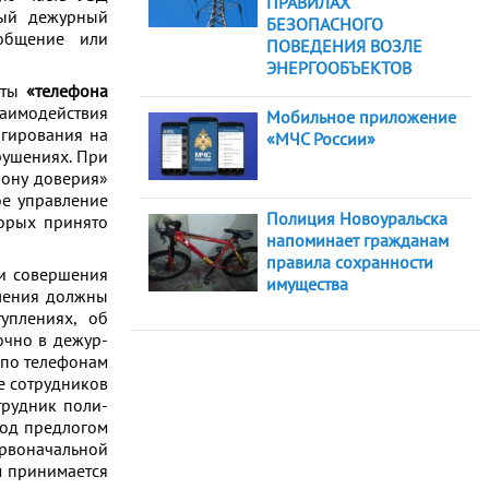
ПРАВИЛАХ
ный дежурный
БЕЗОПАСНОГО
ообщение или
ПОВЕДЕНИЯ ВОЗЛЕ
ЭНЕРГООБЪЕКТОВ
оты
«телефона
аимодействия
Мобильное приложение
агирования на
«МЧС России»
рушениях. При
ону доверия»
ое управление
Полиция Новоуральска
торых принято
напоминает гражданам
правила сохранности
ни со­вер­ше­ния
имущества
­ле­ния долж­ны
туплениях, об
чно в де­жур­
е по телефонам
е со­труд­ни­ков
труд­ник по­ли­
 под пред­ло­гом
­во­на­чаль­ной
 при­ни­ма­ет­ся