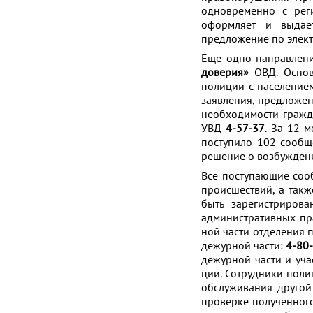
одновременно с рег
оформляет и выдае
предложение по элек
Еще одно направлен
доверия»
ОВД. Основ
полиции с население
заявления, предложе
необходимости гражд
УВД
4-57-37
. За 12 
поступило 102 сообщ
решение о возбуждени
Все по­сту­па­ю­щие со­о
про­ис­ше­ствий, а так­
быть за­ре­ги­стри­р
административных пра
ной ча­сти от­де­ле­ния
дежурной части:
4-80-
де­жур­ной ча­сти и уч
ции. Со­труд­ни­ки по­ли
об­слу­жи­ва­ния дру­го
про­вер­ке по­лу­чен­но­г