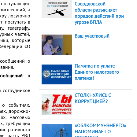
 поступающие
Свердловской
оисшествий, а
области разъясняет
углосуточно
порядок действий при
 поступать в
угрозе БПЛА
, телеграфу,
урных частей,
Ваш участковый
ики, которые
 Федерации «О
 сообщений о
Памятка по уплате
вания.
Единого налогового
 сообщений о
платежа!
я сотрудников
СТОЛКНУЛИСЬ С
КОРРУПЦИЕЙ?
 о событиях,
аях, дорожно-
иях, массовых
ях, требующих
«ОБЛКОММУНЭНЕРГО»
истративного
НАПОМИНАЕТ О
ую часть УВД