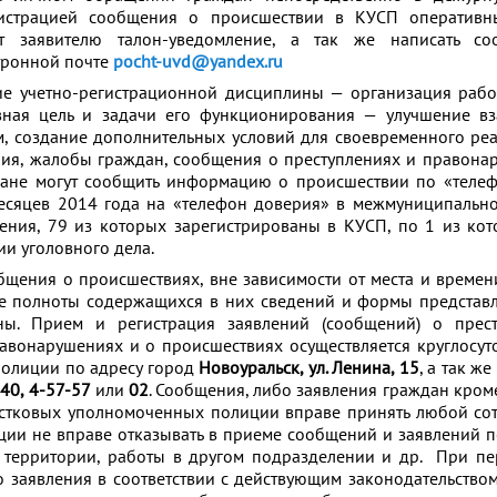
истрацией сообщения о происшествии в КУСП оператив
т заявителю талон-уведомление, а так же написать с
тронной почте
pocht-uvd@yandex.ru
ие учетно-регистрационной дисциплины — организация раб
ная цель и задачи его функционирования — улучшение вз
м, создание дополнительных условий для своевременного ре
ния, жалобы граждан, сообщения о преступлениях и правона
ане могут сообщить информацию о происшествии по «телеф
месяцев 2014 года на «телефон доверия» в межмуниципальн
ения, 79 из которых зарегистрированы в КУСП, по 1 из ко
и уголовного дела.
б­ще­ния о про­ис­ше­стви­ях, вне за­ви­си­мо­сти от ме­ста и вре­ме­
же пол­но­ты со­дер­жа­щих­ся в них све­де­ний и фор­мы пред­став
о­ва­ны. Прием и регистрация заявлений (сообщений) о прес
вонарушениях и о происшествиях осуществляется круглосуто
 по­ли­ции по адресу город
Новоуральск, ул. Ленина, 15
, а так ж
40, 4-57-57
или
02
. Со­об­ще­ния, ли­бо за­яв­ле­ния граж­дан кро­м
аст­ко­вых уполномоченных по­ли­ции впра­ве при­нять лю­бой со­
­ции не впра­ве от­ка­зы­вать в при­е­ме со­об­ще­ний и за­яв­ле­ний
й тер­ри­то­рии, ра­бо­ты в дру­гом под­раз­де­ле­нии и др. При пер
о за­яв­ле­ния в со­от­вет­ствии с дей­ству­ю­щим за­ко­но­да­тель­ством