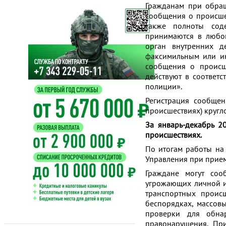
Гражданам при обращ
сообщения о происше
также полноты сод
принимаются в любом
орган внутренних де
факсимильным или ин
сообщения о происш
действуют в соответ
полиции».
Регистрация сообщен
происшествиях) кругл
За январь-декабрь 2
происшествиях.
По итогам работы на
Управления при прием
Граждане могут соо
угрожающих личной и 
транспортных происш
беспорядках, массов
проверки для обна
правонарушения. Пр