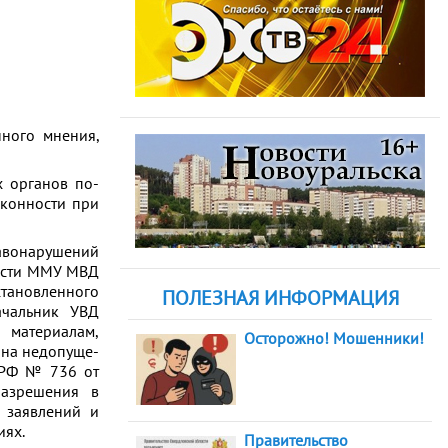
ного мнения,
х органов по-
аконности при
равонарушений
части ММУ МВД
тановленного
ПОЛЕЗНАЯ ИНФОРМАЦИЯ
ачальник УВД
 материалам,
Осторожно! Мошенники!
а не­до­пу­ще­
ВД РФ № 736 от
разрешения в
 заявлений и
иях.
Правительство