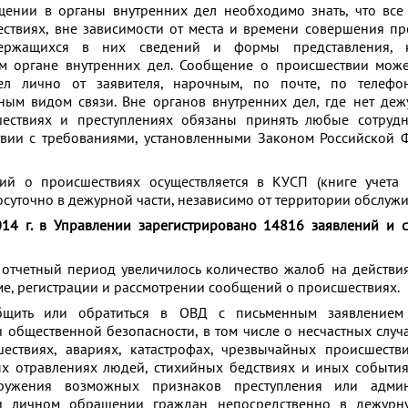
ении в органы внутренних дел необходимо знать, что все
ствиях, вне зависимости от места и времени совершения пр
ержащихся в них сведений и формы представления, кр
 органе внутренних дел. Сообщение о происшествии может
л лично от заявителя, нарочным, по почте, по телефону
ым видом связи. Вне органов внутренних дел, где нет деж
ествиях и преступлениях обязаны принять любые сотрудн
ствии с требованиями, установленными Законом Российской
ий о происшествиях осуществляется в КУСП (книге учета
осуточно в дежурной части, независимо от территории обслужи
014 г. в Управлении зарегистрировано 14816 заявлений и
 отчетный период увеличилось количество жалоб на действи
е, регистрации и рассмотрении сообщений о происшествиях.
бщить или обратиться в ОВД с письменным заявлением
общественной безопасности, в том числе о несчастных случ
ествиях, авариях, катастрофах, чрезвычайных происшеств
ых отравлениях людей, стихийных бедствиях и иных событи
ружения возможных признаков преступления или админ
и личном обращении граждан непосредственно в дежурн