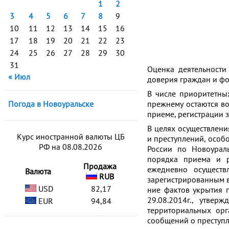
1
2
3
4
5
6
7
8
9
10
11
12
13
14
15
16
17
18
19
20
21
22
23
24
25
26
27
28
29
30
31
Оценка деятельности
« Июл
доверия граждан и ф
В числе приоритетны
Погода в Новоуральске
прежнему остаются в
приеме, регистрации 
В целях осуществлен
Курс иностранной валюты ЦБ
и преступлений, особ
РФ на 08.08.2026
России по Новоурал
порядка приема и р
Продажа
ежедневно осуществ
Валюта
RUB
зарегистрированным в 
USD
82,17
ние фак­тов укры­тия 
29.08.2014г., утвер
EUR
94,84
территориальных орг
сообщений о преступл