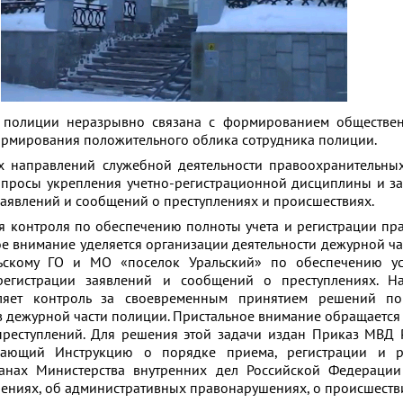
 полиции неразрывно связана с формированием обществен
ормирования положительного облика сотрудника полиции.
х направлений служебной деятельности правоохранительны
опросы укрепления учетно-регистрационной дисциплины и з
заявлений и сообщений о преступлениях и происшествиях.
ия контроля по обеспечению полноты учета и регистрации п
ое внимание уделяется организации деятельности дежурной 
ьскому ГО и МО «поселок Уральский» по обеспечению ус
егистрации заявлений и сообщений о преступлениях. Н
ляет контроль за своевременным принятием решений по
дежурной части полиции. При­сталь­ное вни­ма­ние обращается н
пре­ступ­ле­ний. Для ре­ше­ния этой за­да­чи из­дан При­каз М
­жда­ю­щий Инструкцию о порядке приема, регистрации и 
анах Министерства внутренних дел Российской Федерации
ениях, об административных правонарушениях, о происшеств