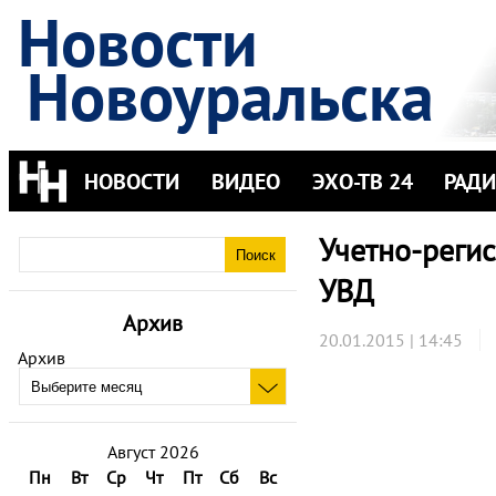
Новости
Новоуральска
НОВОСТИ
ВИДЕО
ЭХО-ТВ 24
РАД
Учетно-реги
УВД
Архив
20.01.2015 | 14:45
Архив
Август 2026
Пн
Вт
Ср
Чт
Пт
Сб
Вс