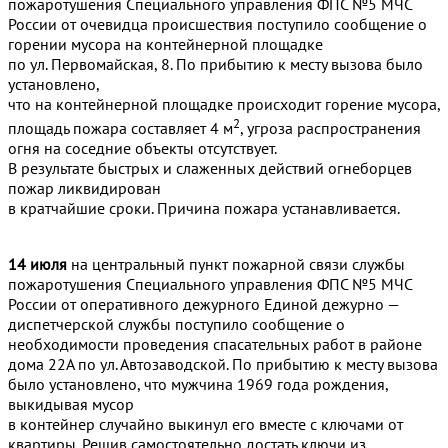
пожаротушения Специального управления ФПС №5 МЧС
России от очевидца происшествия поступило сообщение о
горении мусора на контейнерной площадке
по ул. Первомайская, 8. По прибытию к месту вызова было
установлено,
что на контейнерной площадке происходит горение мусора,
2
площадь пожара составляет 4 м
, угроза распространения
огня на соседние объекты отсутствует.
В результате быстрых и слаженных действий огнеборцев
пожар ликвидирован
в кратчайшие сроки. Причина пожара устанавливается.
14 июля
на центральный пункт пожарной связи службы
пожаротушения Специального управления ФПС №5 МЧС
России от оперативного дежурного Единой дежурно —
диспетчерской службы поступило сообщение о
необходимости проведения спасательных работ в районе
дома 22А по ул. Автозаводской. По прибытию к месту вызова
было установлено, что мужчина 1969 года рождения,
выкидывая мусор
в контейнер случайно выкинул его вместе с ключами от
квартиры. Решив самостоятельно достать ключи из