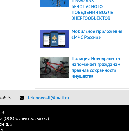
ПРАВИЛАХ
БЕЗОПАСНОГО
ПОВЕДЕНИЯ ВОЗЛЕ
ЭНЕРГООБЪЕКТОВ
Мобильное приложение
«МЧС России»
Полиция Новоуральска
напоминает гражданам
правила сохранности
имущества
каб. 5
telenovosti@mail.ru
03
» (ООО «Электросвязь»)
е д. 5
ru.