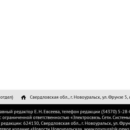
отдел)
Свердловская обл., г. Новоуральск, ул. Фрунзе 5, 
лавный редактор Е. Н. Евсеева, телефон редакции (34370) 5-28-
с ограниченной ответственностью «Электросвязь. Сети. Системы
 редакции: 624130, Свердловская обл., г. Новоуральск, ул. Фрунз
тевое издание «Новости Новоуральска», www.novouralsk-news.