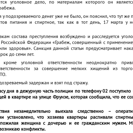
тся уголовное дело, по материалам которого он являетс
рабежа.
у подозреваемого денег уже не было, он пояснил, что тут же 
тов питания и спиртное, так как в тот день, 17 марта у 
акам состава преступления возбуждено и расследуется угол
К Российской Федерации «Грабеж, совершенный с применение
или здоровья». Санкция данной статьи предусматривает нак
рок до семи лет.
о кроме уголовной ответственности неоднократно при
тветственности за совершение мелких хищений из торг
ТО.
дозреваемый задержан и взят под стражу.
асу дня в дежурную часть полиции по телефону 02 поступило
й в квартире на улице Фрунзе, которая сообщила, что ее с
твия незамедлительно выехала следственно – операти
и установлено, что хозяева квартиры распивали спиртны
 пожилая женщина с дочерью и ее гражданским мужем. М
 возникаю конфликты.