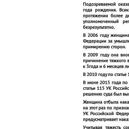
Подозреваемой оказа
года рождения. Всяк
протяжении более де
уполномоченный ре
безрезультатно.
В 2006 году женщина
Федерации за умышле
примирению сторон.
В 2009 году она вно
причинение тяжкого в
к 3года и 6 месяцев 
В 2010 году по статье
В июне 2015 года по 
статьи 115 УК Росси
решению суда был вын
Женщина отбыла наказ
на этот раз по призна
УК Российской Федер
предусматривает нака
Учитывая тяжесть с