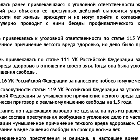
лась ранее привлекавшаяся к уголовной ответственности 
ий раз объектов ее преступных действий становится упру
сяти лет жильцы враждуют и не могут прийти к согласию
гулярно проводит с ними беседы профилактического х
 привлекалась к уголовной ответственности по статье 115 
нное причинение легкого вреда здоровью, но дело было п
вь привлекалась по статье 111 УК Российской Федерации 
реда здоровью в отношении своего зятя. Тогда она была усл
лишения свободы.
 116 УК Российской Федерации за нанесение побоев тому же че
совокупности статьи 119 УК Российской Федерации за угроз
йской Федерации за умышленное причинение легкого вреда з
есен приговор к реальному лишению свободы на 1,5 года.
ание, но надлежащих выводов не сделала, на путь исправлен
кам состава преступления возбуждено уголовное дело по част
ации «умышленное причинение тяжкого вреда здоровью». С
зание в виде лишения свободы на срок до восьми лет.
овершенного преступления и рецидив, в настоящее время