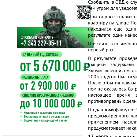
Сообщить в ОВД о слу
тем утром для уведомл
При опросе стражи по
квартиру на улице По
находился еще один
результате, один нане
Пояснить, кто именн
первый раз.
В результате провед
Сыщики задержали 
Злоумышленником ока
2005 году он был осу
После отбытия наказа
нем не оказалось. Сот
настоящее время 
противоправных деян
По данному факту воз
предусмотренного ча
применением насил
предусматривает нака
17 марта
в первом ча