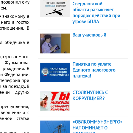
 позвонил ему
Свердловской
шем.
области разъясняет
порядок действий при
у знакомому в
угрозе БПЛА
него в гостях
отношения. В
Ваш участковый
ел обидчика в
озреваемого.
 Фурманова.
Памятка по уплате
а рождения. В
Единого налогового
ой Федерации.
платежа!
 телефона при
 за поездку. В
ении других
СТОЛКНУЛИСЬ С
КОРРУПЦИЕЙ?
преступления,
совершенный с
анной статьи
«ОБЛКОММУНЭНЕРГО»
НАПОМИНАЕТ О
женщины, что