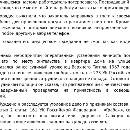
чившемся настоял работодатель потерпевшего. Пострадавший
ения, что не может выйти на работу и рассказал о произошед
рядка выяснили, что заявитель направился в гости к своем
беды для проведения досуга за распитием спиртного. Кроме 
 мужчина, с которым внезапно возникли неприязненные 
с побои другому и забрал телефон.
о завладел его имуществом гражданин не смог, так как вид
енных мероприятий оперативники установили личность под
его по месту жительства в квартире дома на улице
зался ранее судимый уроженец Верхнего Тагила, 1967 год
жден на пять лет лишения свободы по статье 228 УК Российск
ния в поле зрения сотрудников полиции не попадал. Сотового
рудникам полиции он сказал, что расплатился им с неизвестным
задержанный проверяется на причастность в соверш
ий.
буждено и расследуется уголовное дело по признакам состава 
стью 2 статьи 161 УК Российской Федерации — «Грабеж», 
ия, не опасного для жизни или здоровья». Санкция д
зание в виде лишения свободы на срок до семи лет.
с дня в дежурную часть полиции поступило сообщение от 