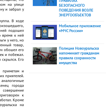
ПРАВИЛАХ
ном на улице
БЕЗОПАСНОГО
ну и забрал у
ПОВЕДЕНИЯ ВОЗЛЕ
ЭНЕРГООБЪЕКТОВ
руппа. В ходе
оизошедшего,
Мобильное приложение
к ней подошел
«МЧС России»
о время к ней
ги у него, но
тенный товар,
Полиция Новоуральска
Он обошел его
напоминает гражданам
лек и побежал.
правила сохранности
и скрылся. Его
имущества
я приметам и
их приятелей.
а аналогичные
енец города
а совершение
приговорен к
аботал. Кроме
оуральска на