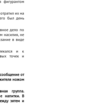
я фигурантом
потратил их на
него был день
овное дело по
м насилия, не
азание в виде
влекался и к
овых точек и
 сообщение от
ожителя ножом
вная группа.
е напитки. В
ежду зятем и