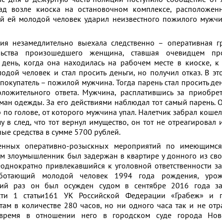
ад возле киоска на остановочном комплексе, расположен
 ей молодой человек ударил неизвестного пожилого мужчи
ия незамедлительно выехала следственно – оперативная г
льства произошедшего женщина, ставшая очевидцем пр
т день, когда она находилась на рабочем месте в киоске, 
дой человек и стал просить деньги, но получил отказ. В эт
окупатель – пожилой мужчина. Тогда парень стал просить день
ложительного ответа. Мужчина, расплатившись за приобре
ман одежды. За его действиями наблюдал тот самый парень. 
 по голове, от которого мужчина упал. Налетчик забрал коше
 в след, что тот вернул имущество, он тот не отреагировал 
ые средства в сумме 5700 рублей.
денных оперативно-розыскных мероприятий по имеющимс
м злоумышленник был задержан в квартире у донного из сво
еоднократно привлекавшийся к уголовной ответственности з
аботающий молодой человек 1994 года рождения, урож
ний раз он был осужден судом в сентябре 2016 года з
сти 1 статьи161 УК Российской Федерации «Грабеж» и 
ам в количестве 280 часов, но ни одного часа так и не отр
 время в отношении него в городском суде города Нов