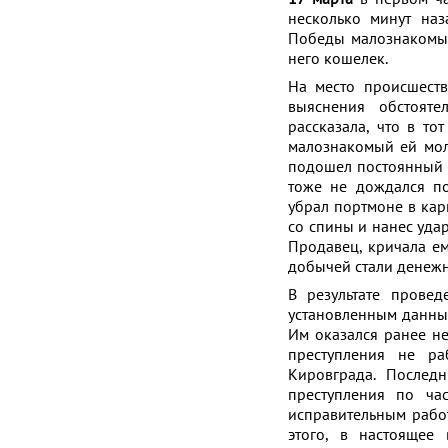
несколько минут наз
Победы малознакомый
него кошелек.
На место происшеств
выяснения обстояте
рассказала, что в то
малознакомый ей моло
подошел постоянный п
тоже не дождался по
убрал портмоне в кар
со спины и нанес удар
Продавец, кричала ему
добычей стали денежн
В результате прове
установленным данны
Им оказался ранее н
преступления не р
Кировграда. Послед
преступления по ча
исправительным работ
этого, в настоящее