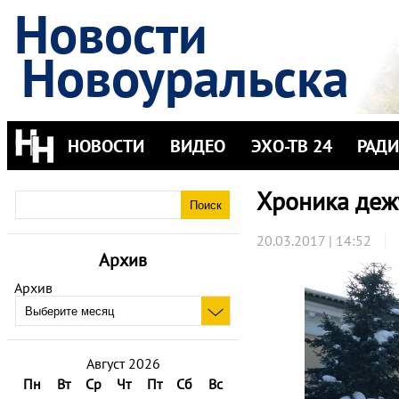
Новости
Новоуральска
НОВОСТИ
ВИДЕО
ЭХО-ТВ 24
РАД
Хроника деж
20.03.2017 | 14:52
Архив
Архив
Август 2026
Пн
Вт
Ср
Чт
Пт
Сб
Вс