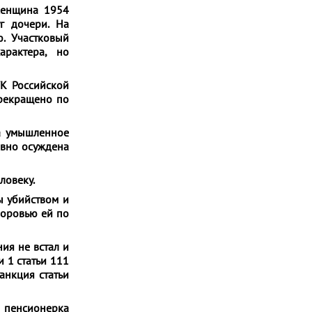
женщина 1954
г дочери. На
. Участковый
арактера, но
УК Российской
рекращено по
за умышленное
овно осуждена
ловеку.
ы убийством и
доровью ей по
ия не встал и
и 1 статьи 111
анкция статьи
 пенсионерка