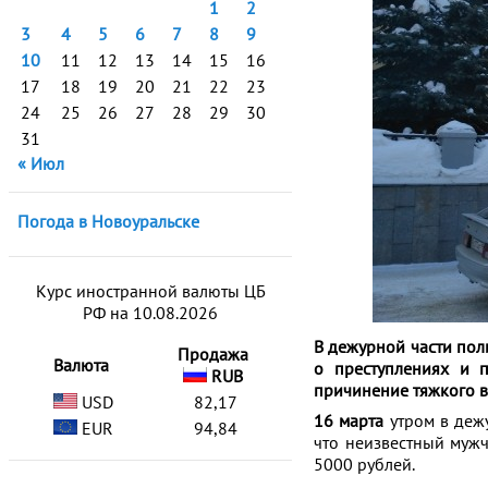
1
2
3
4
5
6
7
8
9
10
11
12
13
14
15
16
17
18
19
20
21
22
23
24
25
26
27
28
29
30
31
« Июл
Погода в Новоуральске
Курс иностранной валюты ЦБ
РФ на 10.08.2026
В дежурной части пол
Продажа
Валюта
о преступлениях и 
RUB
причинение тяжкого в
USD
82,17
16 марта
утром в дежу
EUR
94,84
что неизвестный мужч
5000 рублей.