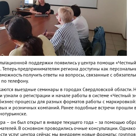
льтационной поддержки появились у центра помощи «Честный
. Теперь предпринимателям региона доступны как персональ
озможность получить ответы на вопросы, связанные с обязател
 по телефону.
жаются выездные семинары в городах Свердловской области. 
 узнали о регистрации и начале работы в системе «Честный зн
бизнес-процессы для разных форматов работы с маркировкой
вых и розничных компаний. Ранее подобные встречи прошли 
нотурьинске.
тра – он был открыт в январе текущего года – за помощью обр
ателей. В основном проводились очные консультации. Однако 
сти услуг центра сейчас мы внедряем новые форматы: группов