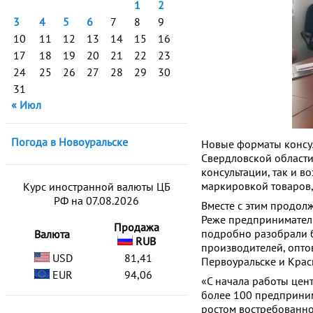
1
2
3
4
5
6
7
8
9
10
11
12
13
14
15
16
17
18
19
20
21
22
23
24
25
26
27
28
29
30
31
« Июл
Погода в Новоуральске
Новые форматы консу
Свердловской области
консультации, так и в
маркировкой товаров,
Курс иностранной валюты ЦБ
РФ на 07.08.2026
Вместе с этим продол
Реже предприниматели
Продажа
подробно разобрали 
Валюта
RUB
производителей, опто
USD
81,41
Первоуральске и Крас
EUR
94,06
«С начала работы цен
более 100 предприним
ростом востребованно