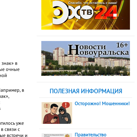
 знак» в
ные очные
ьной
Например, в
ПОЛЕЗНАЯ ИНФОРМАЦИЯ
ак»,
:
Осторожно! Мошенники!
в
атилось уже
в связи с
Правительство
ые встречи и