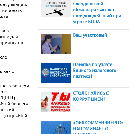
Свердловской
онсультаций.
области разъясняет
рмировать
порядок действий при
ржки
угрозе БПЛА
твию
Ваш участковый
нием для
приятия по
исле
Памятка по уплате
Единого налогового
нальных
платежа!
днего бизнеса
о с
СТОЛКНУЛИСЬ С
(ЦРПТ) –
КОРРУПЦИЕЙ?
«Мой бизнес».
овский
н Центр «Мой
«ОБЛКОММУНЭНЕРГО»
НАПОМИНАЕТ О