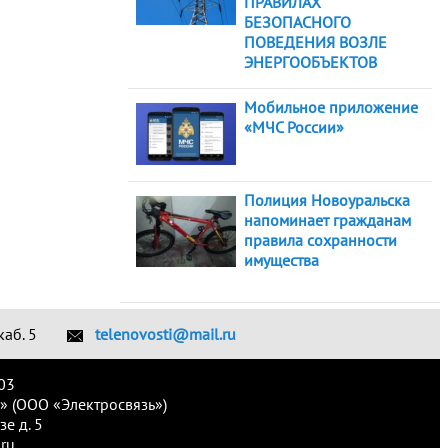
ПРАВИЛАХ
БЕЗОПАСНОГО
ПОВЕДЕНИЯ ВОЗЛЕ
ЭНЕРГООБЪЕКТОВ
Мобильное приложение
«МЧС России»
Полиция Новоуральска
напоминает гражданам
правила сохранности
имущества
каб. 5
telenovosti@mail.ru
03
» (ООО «Электросвязь»)
е д. 5
ru.