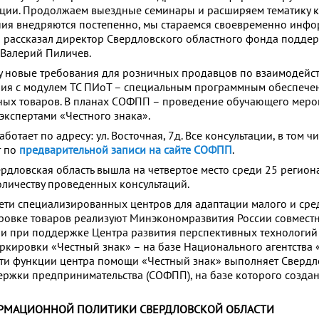
ции. Продолжаем выездные семинары и расширяем тематику к
ия внедряются постепенно, мы стараемся своевременно инфо
 рассказал директор Свердловского областного фонда подде
Валерий Пиличев.
илу новые требования для розничных продавцов по взаимодейс
ния с модулем ТС ПИоТ – специальным программным обеспече
ых товаров. В планах СОФПП – проведение обучающего меро
 экспертами «Честного знака».
отает по адресу: ул. Восточная, 7д. Все консультации, в том ч
т по
предварительной записи на сайте СОФПП
.
ердловская область вышла на четвертое место среди 25 регио
личеству проведенных консультаций.
ети специализированных центров для адаптации малого и сре
ровке товаров реализуют Минэкономразвития России совместн
 при поддержке Центра развития перспективных технологий 
ркировки «Честный знак» – на базе Национального агентства 
ти функции центра помощи «Честный знак» выполняет Свердл
ржки предпринимательства (СОФПП), на базе которого созда
РМАЦИОННОЙ ПОЛИТИКИ СВЕРДЛОВСКОЙ ОБЛАСТИ