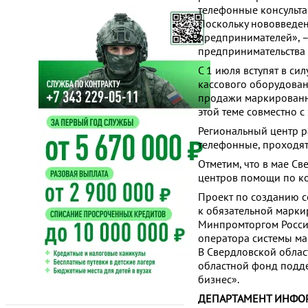
телефонные консульта
Поскольку нововведен
предпринимателей», –
предпринимательства 
С 1 июля вступят в с
кассового оборудова
продажи маркированн
этой теме совместно с
Региональный центр раб
телефонные, проходя
Отметим, что в мае Св
центров помощи по ко
Проект по созданию с
к обязательной марки
Минпромторгом России
оператора системы ма
В Свердловской облас
областной фонд подде
бизнес».
ДЕПАРТАМЕНТ ИНФО