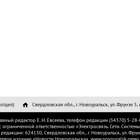
отдел)
Свердловская обл., г. Новоуральск, ул. Фрунзе 5, 
лавный редактор Е. Н. Евсеева, телефон редакции (34370) 5-28-
с ограниченной ответственностью «Электросвязь. Сети. Системы
 редакции: 624130, Свердловская обл., г. Новоуральск, ул. Фрунз
тевое издание «Новости Новоуральска», www.novouralsk-news.