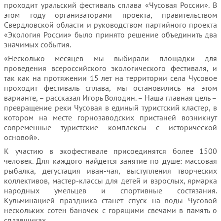
проходит уральский фестиваль сплава «Чусовая России». В
этом году организаторами проекта, правительством
Свердловской области и руководством партийного проекта
«Экология России» было принято решение объединить два
значимых события.
«Несколько месяцев мы выбирали площадки для
проведения всероссийского экологического фестиваля, и
так как на протяжении 15 лет на территории села Чусовое
проходит фестиваль сплава, мы остановились на этом
варианте, – рассказал Игорь Володин. – Наша главная цель –
превращение реки Чусовая в единый туристский кластер, в
котором на месте горнозаводских пристаней возникнут
современные туристские комплексы с исторической
основой».
К участию в экофестивале присоединятся более 1500
человек. Для каждого найдется занятие по душе: массовая
рыбалка, дегустация иван-чая, выступления творческих
коллективов, мастер-классы для детей и взрослых, ярмарка
народных умельцев и спортивные состязания.
Кульминацией праздника станет спуск на воды Чусовой
нескольких сотен баночек с горящими свечами в память о
сплавщиках.