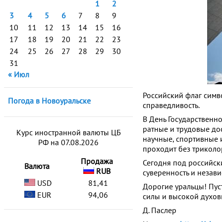
1
2
3
4
5
6
7
8
9
10
11
12
13
14
15
16
17
18
19
20
21
22
23
24
25
26
27
28
29
30
31
« Июл
Российский флаг симв
Погода в Новоуральске
справедливость.
В День Государственн
ратные и трудовые д
Курс иностранной валюты ЦБ
научные, спортивные 
РФ на 07.08.2026
проходит без триколо
Продажа
Сегодня под российск
Валюта
RUB
суверенность и незав
USD
81,41
Дорогие уральцы! Пуст
EUR
94,06
силы и высокой духов
Д. Паслер