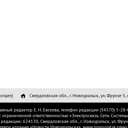
отдел)
Свердловская обл., г. Новоуральск, ул. Фрунзе 5, 
лавный редактор Е. Н. Евсеева, телефон редакции (34370) 5-28-
с ограниченной ответственностью «Электросвязь. Сети. Системы
 редакции: 624130, Свердловская обл., г. Новоуральск, ул. Фрунз
тевое издание «Новости Новоуральска», www.novouralsk-news.