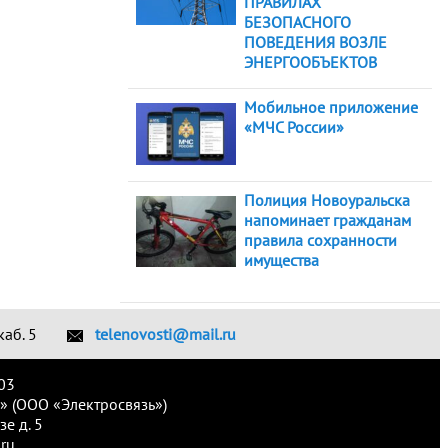
ПРАВИЛАХ
БЕЗОПАСНОГО
ПОВЕДЕНИЯ ВОЗЛЕ
ЭНЕРГООБЪЕКТОВ
Мобильное приложение
«МЧС России»
Полиция Новоуральска
напоминает гражданам
правила сохранности
имущества
каб. 5
telenovosti@mail.ru
03
» (ООО «Электросвязь»)
е д. 5
ru.