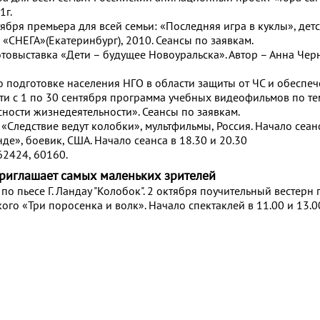
1г.
тября премьера для всей семьи: «Последняя игра в куклы», дет
«СНЕГА»(Екатеринбург), 2010. Сеансы по заявкам.
товыставка «Дети – будущее Новоуральска». Автор – Анна Чер
о подготовке населения НГО в области защиты от ЧС и обеспе
и с 1 по 30 сентября программа учебных видеофильмов по те
ности жизнедеятельности». Сеансы по заявкам.
. «Следствие ведут колобки», мультфильмы, Россия. Начало сеанс
нде», боевик, США. Начало сеанса в 18.30 и 20.30
62424, 60160.
 приглашает самых маленьких зрителей
 по пьесе Г. Ландау "Колобок". 2 октября поучительный вестерн 
кого «Три поросенка и волк». Начало спектаклей в 11.00 и 13.0