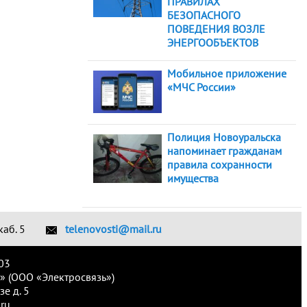
ПРАВИЛАХ
БЕЗОПАСНОГО
ПОВЕДЕНИЯ ВОЗЛЕ
ЭНЕРГООБЪЕКТОВ
Мобильное приложение
«МЧС России»
Полиция Новоуральска
напоминает гражданам
правила сохранности
имущества
каб. 5
telenovosti@mail.ru
03
» (ООО «Электросвязь»)
е д. 5
ru.