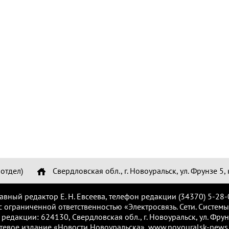
отдел)
Свердловская обл., г. Новоуральск, ул. Фрунзе 5, 
лавный редактор Е. Н. Евсеева, телефон редакции (34370) 5-28-
с ограниченной ответственностью «Электросвязь. Сети. Системы
 редакции: 624130, Свердловская обл., г. Новоуральск, ул. Фрунз
тевое издание «Новости Новоуральска», www.novouralsk-news.