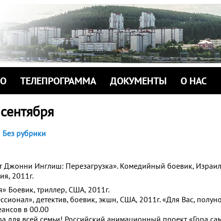
ИО
ТЕЛЕПРОГРАММА
ДОКУМЕНТЫ
О НАС
 сентября
Без рубрики
нт Джонни Инглиш: Перезагрузка». Комедийный боевик, Израи
я, 2011г.
я» Боевик, триллер, США, 2011г.
ссионал», детектив, боевик, экшн, США, 2011г. «Для Вас, полун
еансов в 00.00
ра для всей семьи! Российский анимационный проект «Гора сам