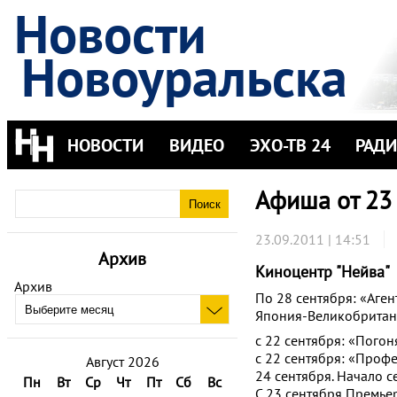
Новости
Новоуральска
НОВОСТИ
ВИДЕО
ЭХО-ТВ 24
РАД
Афиша от 23
23.09.2011 | 14:51
Архив
Киноцентр "Нейва"
Архив
По 28 сентября: «Аге
Япония-Великобритани
с 22 сентября: «Погон
с 22 сентября: «Профе
Август 2026
24 сентября. Начало с
Пн
Вт
Ср
Чт
Пт
Сб
Вс
С 23 сентября Премье