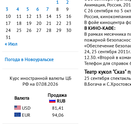
1
2
Анимация, Россия, 201
3
4
5
6
7
8
9
С 26 сентября по 5 ок
10
11
12
13
14
15
16
Россия, кинокомпания 
В фойе киноцентра фо
17
18
19
20
21
22
23
В КИНО-КАФЕ:
24
25
26
27
28
29
30
В рамках месячника п
31
пожарной безопасност
« Июл
«Обеспечение безопас
24, 25 сентября 2011г
12.30. «Второй в кома
Погода в Новоуральске
Телефон для справок 
Театр кукол "Сказ"
Курс иностранной валюты ЦБ
25 сентября спектакль
РФ на 07.08.2026
В.Богача и С.Хростовс
Продажа
Валюта
RUB
USD
81,41
EUR
94,06