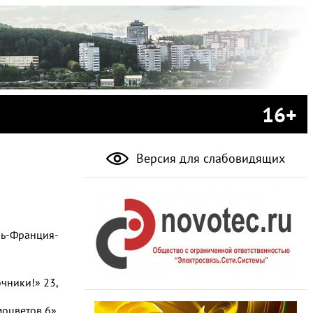
16+
Версия для слабовидящих
ль-Франция-
очники!» 23,
оцветов 6»,