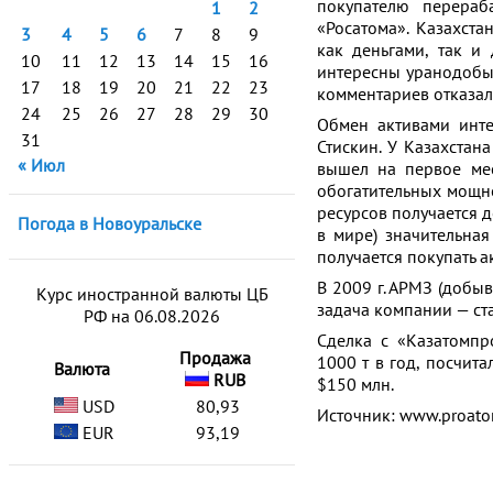
покупателю перераб
1
2
«Росатома». Казахста
3
4
5
6
7
8
9
как деньгами, так и
10
11
12
13
14
15
16
интересны уранодобы
17
18
19
20
21
22
23
комментариев отказал
24
25
26
27
28
29
30
Обмен активами инте
31
Стискин. У Казахстан
« Июл
вышел на первое мес
обогатительных мощно
ресурсов получается д
Погода в Новоуральске
в мире) значительна
получается покупать а
В 2009 г. АРМЗ (добыв
Курс иностранной валюты ЦБ
задача компании — ста
РФ на 06.08.2026
Сделка с «Казатомпр
Продажа
1000 т в год, посчит
Валюта
RUB
$150 млн.
USD
80,93
Источник: www.proato
EUR
93,19