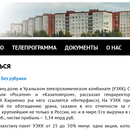
ИО
ТЕЛЕПРОГРАММА
ДОКУМЕНТЫ
О НАС
ься
Без рубрики
тану долю в Уральском электрохимическом комбинате (УЭХК). 
ли «Росатом» и «Казатомпром», рассказал гендиректо
й Кириенко (на него ссылается «Интерфакс»). На УЭХК пр
ей по обогащению урана, сказано в его отчетности за 
 крупнейшим не только в России, но и в мире. Его выручка в
уб., чистая прибыль — 3,34 млрд руб.
азахстану пакет УЭХК от 25 до 50% минус одна акция, кот