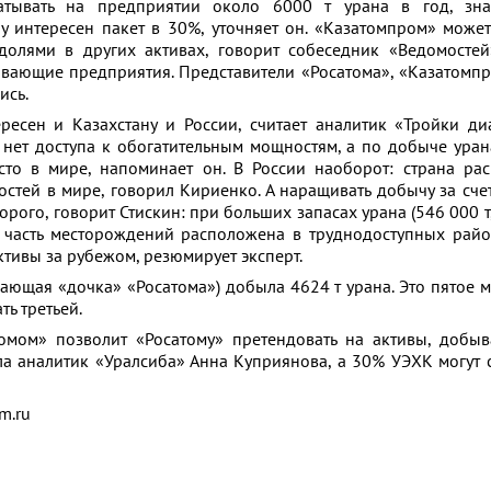
атывать на предприятии около 6000 т урана в год, зна
ну интересен пакет в 30%, уточняет он. «Казатомпром» может
 долями в других активах, говорит собеседник «Ведомостей
вающие предприятия. Представители «Росатома», «Казатомпр
ись.
ресен и Казахстану и России, считает аналитик «Тройки д
а нет доступа к обогатительным мощностям, а по добыче урана
то в мире, напоминает он. В России наоборот: страна ра
стей в мире, говорил Кириенко. А наращивать добычу за сче
орого, говорит Стискин: при больших запасах урана (546 000 т
я часть месторождений расположена в труднодоступных райо
ктивы за рубежом, резюмирует эксперт.
ающая «дочка» «Росатома») добыла 4624 т урана. Это пятое м
ть третьей.
омом» позволит «Росатому» претендовать на активы, добы
ала аналитик «Уралсиба» Анна Куприянова, а 30% УЭХК могут 
m.ru