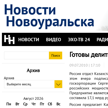
Новости
Новоуральска
НОВОСТИ
ВИДЕО
ЭХО-ТВ 24
РАД
Готовы делит
09.07.2010 | 17:10
Архив
Россия отдаст Казахс
Архив
этом вчера подписа
госкорпорации Серге
российских мощност
Предприятие является
составила 17,1 млрд р
Август 2026
Пн
Вт
Ср
Чт
Пт
Сб
Вс
Россия предлагает К