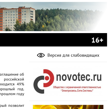
16+
Версия для слабовидящих
Соглашение об
р российской
иходится 49%
прошлый год.
 прошлом году
орый позволит