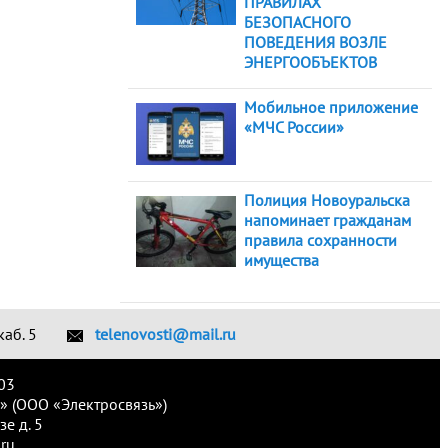
ПРАВИЛАХ
БЕЗОПАСНОГО
ПОВЕДЕНИЯ ВОЗЛЕ
ЭНЕРГООБЪЕКТОВ
Мобильное приложение
«МЧС России»
Полиция Новоуральска
напоминает гражданам
правила сохранности
имущества
каб. 5
telenovosti@mail.ru
03
» (ООО «Электросвязь»)
е д. 5
ru.