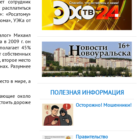
ет сотрудник
 расплатиться
»: «Росатому»
ома», УЭКа от
иалог» Михаил
 в 2009 г. он
сполагает 45%
т собственных
, второе место
нах. Разумнее
есто в мире, а
ПОЛЕЗНАЯ ИНФОРМАЦИЯ
вающие около
стоить дороже
Осторожно! Мошенники!
Правительство