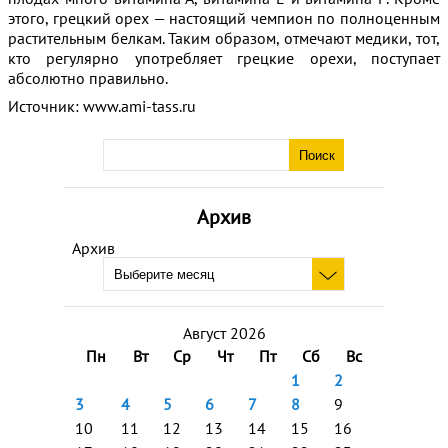
этого, грецкий орех — настоящий чемпион по полноценным
растительным белкам. Таким образом, отмечают медики, тот,
кто регулярно употребляет грецкие орехи, поступает
абсолютно правильно.
Источник: www.ami-tass.ru
Архив
Архив
Август 2026
Пн
Вт
Ср
Чт
Пт
Сб
Вс
1
2
3
4
5
6
7
8
9
10
11
12
13
14
15
16