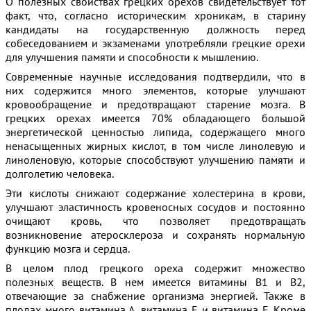
О полезных свойствах грецких орехов свидетельствует тот
факт, что, согласно историческим хроникам, в старину
кандидаты на государственную должность перед
собеседованием и экзаменами употребляли грецкие орехи
для улучшения памяти и способности к мышлению.
Современные научные исследования подтвердили, что в
них содержится много элементов, которые улучшают
кровообращение и предотвращают старение мозга. В
грецких орехах имеется 70% обладающего большой
энергетической ценностью липида, содержащего много
ненасыщенных жирных кислот, в том числе линолевую и
линоленовую, которые способствуют улучшению памяти и
долголетию человека.
Эти кислоты снижают содержание холестерина в крови,
улучшают эластичность кровеносных сосудов и постоянно
очищают кровь, что позволяет предотвращать
возникновение атеросклероза и сохранять нормальную
функцию мозга и сердца.
В целом плод грецкого ореха содержит множество
полезных веществ. В нем имеется витамины В1 и В2,
отвечающие за снабжение организма энергией. Также в
плодах много витамина А, витамина Е и витамина F. Кроме