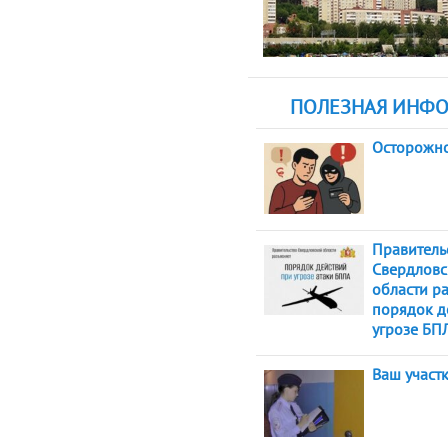
ПОЛЕЗНАЯ ИНФ
Осторожн
Правитель
Свердловс
области р
порядок д
угрозе БП
Ваш участ