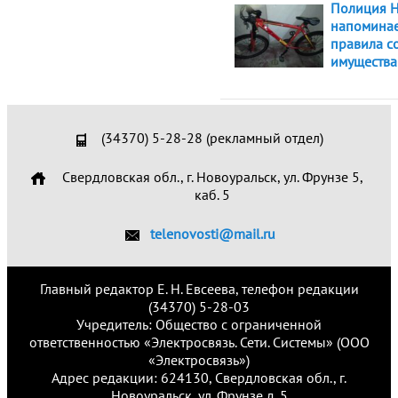
Полиция Н
напоминае
правила с
имущества
(34370) 5-28-28 (рекламный отдел)
Свердловская обл., г. Новоуральск, ул. Фрунзе 5,
каб. 5
telenovosti@mail.ru
Главный редактор Е. Н. Евсеева, телефон редакции
(34370) 5-28-03
Учредитель: Общество с ограниченной
ответственностью «Электросвязь. Сети. Системы» (ООО
«Электросвязь»)
Адрес редакции: 624130, Свердловская обл., г.
Новоуральск, ул. Фрунзе д. 5