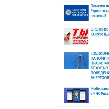
Памятка п
Единого н
платежа!
СТОЛКНУЛ
КОРРУПЦ
«ОБЛКОМ
НАПОМИН
ПРАВИЛА
БЕЗОПАС
ПОВЕДЕН
ЭНЕРГООБ
Мобильно
«МЧС Росс