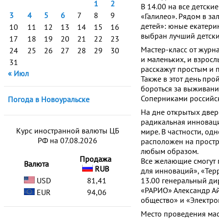
1
2
В 14.00 на все детск
3
4
5
6
7
8
9
«Галилео». Рядом в за
детей»: юные екатерин
10
11
12
13
14
15
16
выбран лучший детски
17
18
19
20
21
22
23
Мастер-класс от журн
24
25
26
27
28
29
30
и маленьких, и взрос
31
расскажут простым и п
« Июл
Также в этот день пр
бороться за выживани
Соперниками российск
Погода в Новоуральске
На дне открытых двер
радикальная инноваци
Курс иностранной валюты ЦБ
мире. В частности, од
РФ на 07.08.2026
расположен на простр
любым образом.
Продажа
Все желающие смогут 
Валюта
RUB
для инноваций», «Терр
USD
81,41
13.00 генеральный ди
«РАРИО» Александр А
EUR
94,06
общество» и «Электро
Место проведения маст