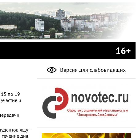
16+
Версия для слабовидящих
 15 по 19
участие и
 передачи
студентов ждут
 течение дня.