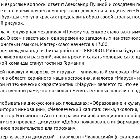
ие и взрослые вопросы ответит Александр Пушной и создатели 
ле в это время начнется мастер-класс для детей и родителей «Р
буржцы смогут в красках представить образ своей страны, пос
й рисунок.
ала «Популярная механика» «Почему маленькое стало важным»
лых. О всем известных и одновременно загадочных нанотехнол
онятным языком. Мастер-класс начнется в 13.00.
ойдет международная битва роботов — ЕВРОБОТ. Роботы будут с
е животных и растений, чистить реки и сажать молодые саженц
ой команды станут гости из Германии.
ей покажут и «взрослые» игрушки – уникальный суперкар «Maru
я в области серийного машиностроения, аналогов «Маруси» н
ной из технических характеристик «Маруси» является то, что ее
анственной раме, что позволяет менять кузовные панели на о
побывать на дискуссионных площадках: «Образование и культу
итория инноваций», «Человеческий капитал: семья, экология, 
ректор Российского Агентства развития информационного общ
йгистов проведет дискуссии «Добро пожаловать в информаци
нное правительство для горожан».
ер-классов и дискуссий – павильон «Чкаловский» (г. Екатеринб