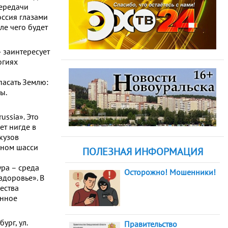
передачи
оссия глазами
ле чего будет
 заинтересует
огиях
пасать Землю:
ы.
ssia». Это
ет нигде в
 кузов
дном шасси
ПОЛЕЗНАЯ ИНФОРМАЦИЯ
ра – среда
Осторожно! Мошенники!
здоровье». В
ества
онное
ург, ул.
Правительство