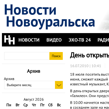
Новости
Новоуральска
НОВОСТИ
ВИДЕО
ЭХО-ТВ 24
РАД
День откры
16.07.2010 | 10:41
Архив
18 июля посетить выс
Архив
июня, сможет каждый 
известный музыкант, 
В день открытых двер
«Галилео». Они предс
Август 2026
В 10.00 начнется маст
Пн
Вт
Ср
Чт
Пт
Сб
Вс
в соседнем зале на ма