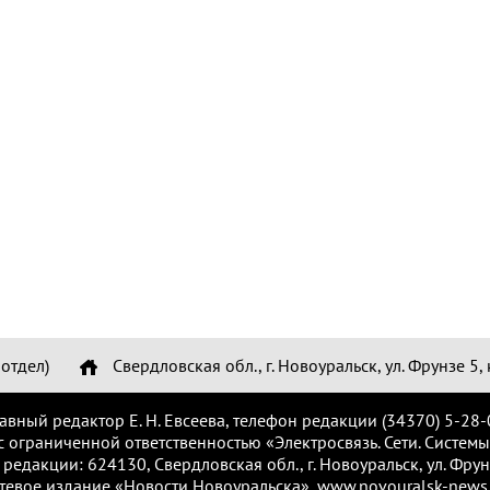
отдел)
Свердловская обл., г. Новоуральск, ул. Фрунзе 5, 
лавный редактор Е. Н. Евсеева, телефон редакции (34370) 5-28-
с ограниченной ответственностью «Электросвязь. Сети. Системы
 редакции: 624130, Свердловская обл., г. Новоуральск, ул. Фрунз
тевое издание «Новости Новоуральска», www.novouralsk-news.