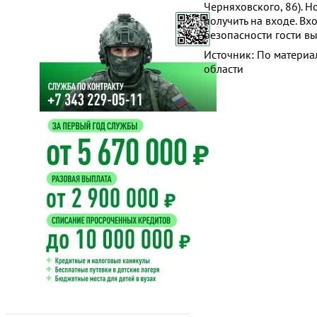
Черняховского, 86). Н
получить на входе. В
безопасности гости вы
Источник: По матери
области