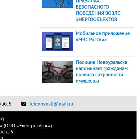
ПРАВИЛАХ
БЕЗОПАСНОГО
ПОВЕДЕНИЯ ВОЗЛЕ
ЭНЕРГООБЪЕКТОВ
Мобильное приложение
«МЧС России»
Полиция Новоуральска
напоминает гражданам
правила сохранности
имущества
каб. 5
telenovosti@mail.ru
03
» (ООО «Электросвязь»)
е д. 5
ru.