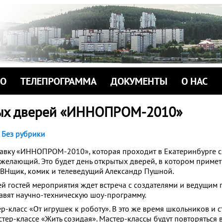
ИО
ТЕЛЕПРОГРАММА
ДОКУМЕНТЫ
О НАС
тых дверей «ИННОПРОМ-2010»
Без рубрики
тавку «ИННОПРОМ-2010», которая проходит в Екатеринбурге с
желающий. Это будет день открытых дверей, в котором примет 
КВНщик, комик и телеведущий Александр Пушной.
ей гостей мероприятия ждет встреча с создателями и ведущим
тавят научно-техническую шоу-программу.
ер-класс «От игрушек к роботу». В это же время школьников и 
стер-классе «Жить созидая». Мастер-классы будут повторяться в