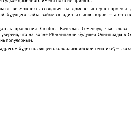
 судьбе доменного имени пока не принято.
вают возможность создания на домене интернет-проекта 
ой будущего сайта займется один из инвесторов — агентство
атель правления Creators Вячеслав Семенчук, чьи слова 
 уверена, что на волне PR-кампании будущей Олимпиады в 
ень популярным.
м адресом будет посвящен околоолимпийской тематике", — сказ