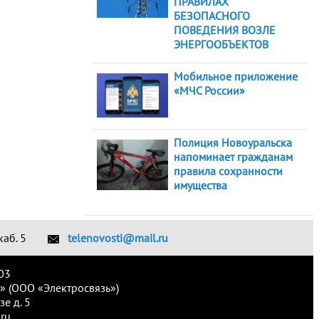
ПРАВИЛАХ
БЕЗОПАСНОГО
ПОВЕДЕНИЯ ВОЗЛЕ
ЭНЕРГООБЪЕКТОВ
Мобильное приложение
«МЧС России»
Полиция Новоуральска
напоминает гражданам
правила сохранности
имущества
каб. 5
telenovosti@mail.ru
03
» (ООО «Электросвязь»)
е д. 5
ru.