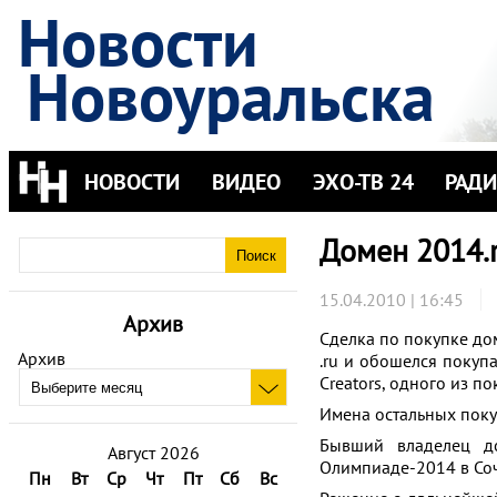
Новости
Новоуральска
НОВОСТИ
ВИДЕО
ЭХО-ТВ 24
РАД
Домен 2014.r
15.04.2010 | 16:45
Архив
Сделка по покупке до
Архив
.ru и обошелся покуп
Creators, одного из п
Имена остальных покуп
Бывший владелец до
Август 2026
Олимпиаде-2014 в Сочи
Пн
Вт
Ср
Чт
Пт
Сб
Вс