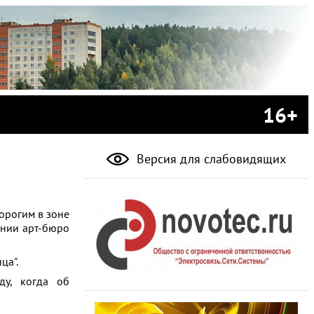
16+
Версия для слабовидящих
орогим в зоне
ении арт-бюро
ца".
ду, когда об