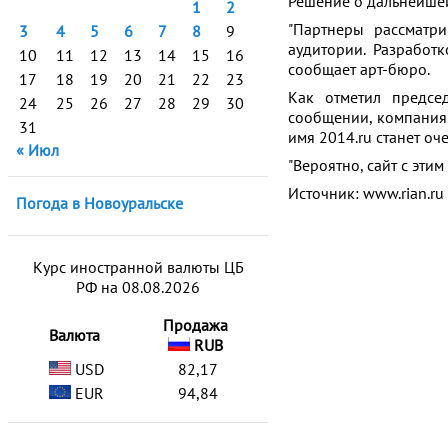
Решение о дальнейшей
1
2
"Партнеры рассматри
3
4
5
6
7
8
9
аудитории. Разработк
10
11
12
13
14
15
16
сообщает арт-бюро.
17
18
19
20
21
22
23
Как отметил председ
24
25
26
27
28
29
30
сообщении, компания
31
имя 2014.ru станет оч
« Июл
"Вероятно, сайт с эти
Источник: www.rian.ru
Погода в Новоуральске
Курс иностранной валюты ЦБ
РФ на 08.08.2026
Продажа
Валюта
RUB
USD
82,17
EUR
94,84