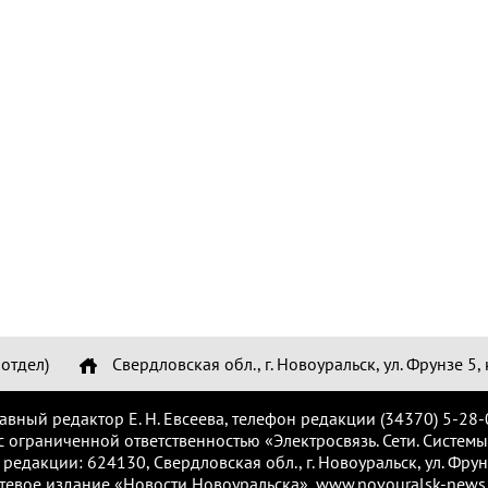
отдел)
Свердловская обл., г. Новоуральск, ул. Фрунзе 5, 
лавный редактор Е. Н. Евсеева, телефон редакции (34370) 5-28-
с ограниченной ответственностью «Электросвязь. Сети. Системы
 редакции: 624130, Свердловская обл., г. Новоуральск, ул. Фрунз
тевое издание «Новости Новоуральска», www.novouralsk-news.