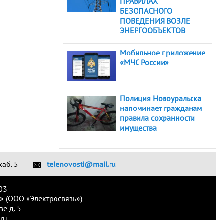
ПРАВИЛАХ
БЕЗОПАСНОГО
ПОВЕДЕНИЯ ВОЗЛЕ
ЭНЕРГООБЪЕКТОВ
Мобильное приложение
«МЧС России»
Полиция Новоуральска
напоминает гражданам
правила сохранности
имущества
каб. 5
telenovosti@mail.ru
03
» (ООО «Электросвязь»)
е д. 5
ru.