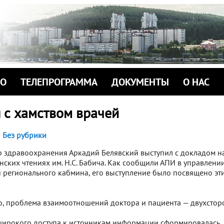
ИО
ТЕЛЕПРОГРАММА
ДОКУМЕНТЫ
О НАС
 с хамством врачей
Без рубрики
 здравоохранения Аркадий Белявский выступил с докладом н
ских чтениях им. Н.С. Бабича. Как сообщили АПИ в управлении
регионального кабмина, его выступление было посвящено эт
, проблема взаимоотношений доктора и пациента — двухстор
 широкого доступа к источникам информации сформировалась