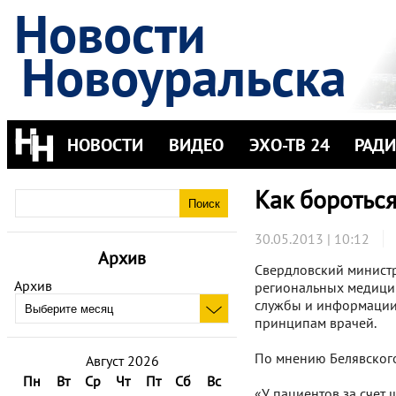
Новости
Новоуральска
НОВОСТИ
ВИДЕО
ЭХО-ТВ 24
РАД
Как бороться
30.05.2013 | 10:12
Архив
Свердловский министр
Архив
региональных медицин
службы и информации 
принципам врачей.
По мнению Белявского
Август 2026
Пн
Вт
Ср
Чт
Пт
Сб
Вс
«У пациентов за счет