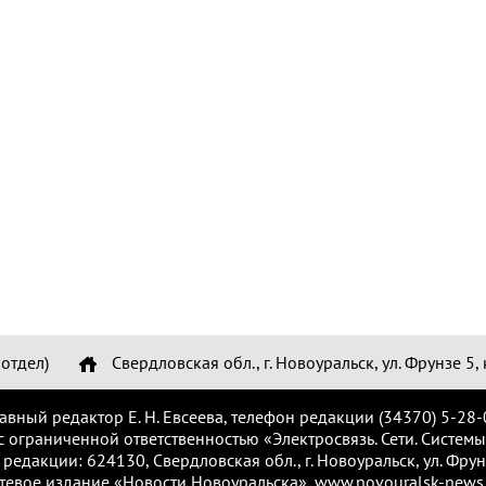
отдел)
Свердловская обл., г. Новоуральск, ул. Фрунзе 5, 
лавный редактор Е. Н. Евсеева, телефон редакции (34370) 5-28-
с ограниченной ответственностью «Электросвязь. Сети. Системы
 редакции: 624130, Свердловская обл., г. Новоуральск, ул. Фрунз
тевое издание «Новости Новоуральска», www.novouralsk-news.