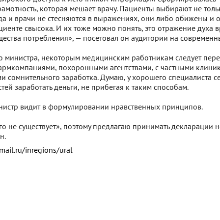
амотность, которая мешает врачу. Пациенты выбирают не тольк
да и врачи не стесняются в выражениях, они либо обижены и 
иенте свысока. И их тоже можно понять, это отражение духа 
ества потребления», — посетовал он аудитории на современн
ю министра, некоторым медицинским работникам следует пере
армкомпаниями, похоронными агентствами, с частными клини
и сомнительного заработка. Думаю, у хорошего специалиста се
ей заработать деньги, не прибегая к таким способам.
нистр видит в формулировании нравственных принципов.
ого не существует», поэтому предлагаю принимать декларации 
н.
mail.ru/inregions/ural