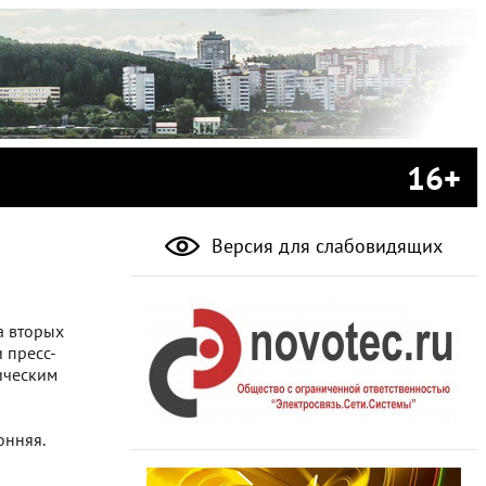
16+
Версия для слабовидящих
а вторых
 пресс-
ическим
онняя.