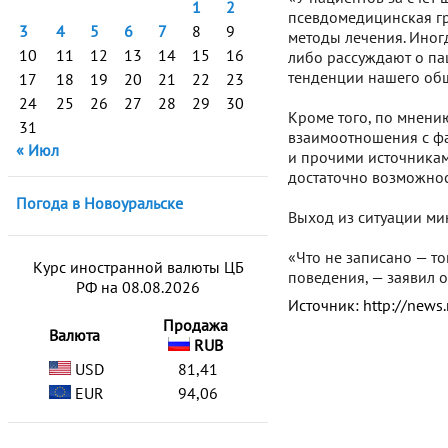
1
2
псевдомедицинская гр
3
4
5
6
7
8
9
методы лечения. Иног
10
11
12
13
14
15
16
либо рассуждают о пац
тенденции нашего общ
17
18
19
20
21
22
23
24
25
26
27
28
29
30
Кроме того, по мнени
31
взаимоотношения с ф
« Июл
и прочими источникам
достаточно возможност
Погода в Новоуральске
Выход из ситуации ми
«Что не записано — т
Курс иностранной валюты ЦБ
поведения, — заявил о
РФ на 08.08.2026
Источник: http://news.
Продажа
Валюта
RUB
USD
81,41
EUR
94,06