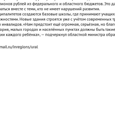
лионов рублей из федерального и областного бюджетов. Это д
ться вместе с теми, кто не имеет нарушений развития.
ципалитетов создаются базовые школы, где принимают учащих
ностями. Новые здания строятся уже с учётом современных т
 инвалидов. «Нам предстоит ещё огромная, серьёзная, но бла
тория, малых городах и населённых пунктах должны быть такие
ии каждого ребёнка», — подчеркнул областной министра обр
mail.ru/inregions/ural