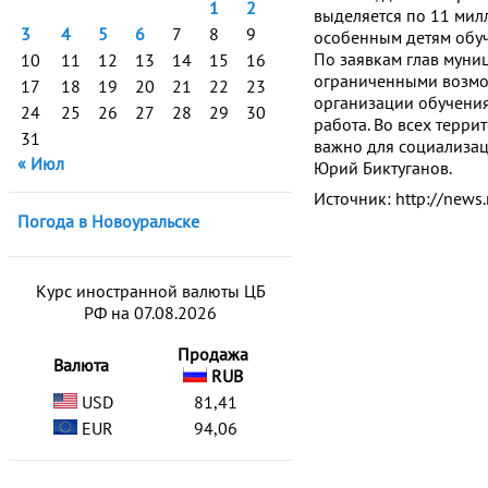
1
2
выделяется по 11 мил
3
4
5
6
7
8
9
особенным детям обуча
По заявкам глав муни
10
11
12
13
14
15
16
ограниченными возмож
17
18
19
20
21
22
23
организации обучения
24
25
26
27
28
29
30
работа. Во всех терри
31
важно для социализац
« Июл
Юрий Биктуганов.
Источник: http://news.
Погода в Новоуральске
Курс иностранной валюты ЦБ
РФ на 07.08.2026
Продажа
Валюта
RUB
USD
81,41
EUR
94,06