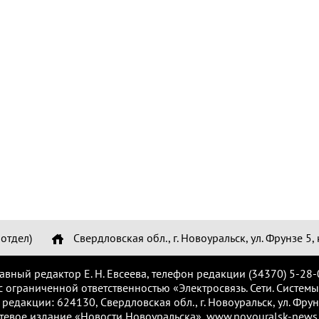
отдел)
Свердловская обл., г. Новоуральск, ул. Фрунзе 5, 
лавный редактор Е. Н. Евсеева, телефон редакции (34370) 5-28-
с ограниченной ответственностью «Электросвязь. Сети. Системы
 редакции: 624130, Свердловская обл., г. Новоуральск, ул. Фрунз
тевое издание «Новости Новоуральска», www.novouralsk-news.