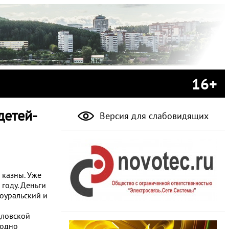
16+
детей-
Версия для слабовидящих
 казны. Уже
году. Деньги
воуральский и
дловской
годно