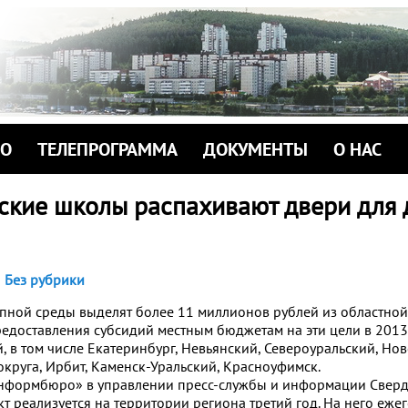
ИО
ТЕЛЕПРОГРАММА
ДОКУМЕНТЫ
О НАС
ские школы распахивают двери для 
Без рубрики
упной среды выделят более 11 миллионов рублей из областной
едоставления субсидий местным бюджетам на эти цели в 2013 
, в том числе Екатеринбург, Невьянский, Североуральский, Но
округа, Ирбит, Каменск-Уральский, Красноуфимск.
нформбюро» в управлении пресс-службы и информации Свер
т реализуется на территории региона третий год. На него еже