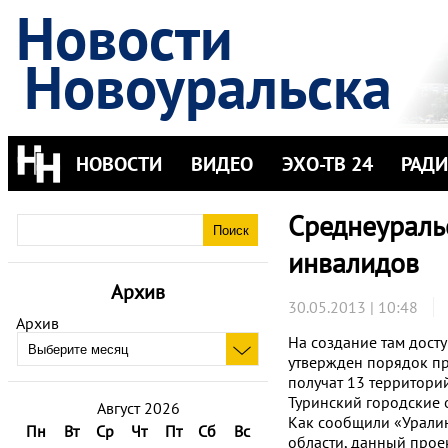
Новости
Новоуральска
НОВОСТИ
ВИДЕО
ЭХО-ТВ 24
РАД
Среднеураль
инвалидов
Архив
30.05.2013 | 10:48
Архив
На создание там дост
утвержден порядок пр
получат 13 территорий
Туринский городские 
Август 2026
Как сообщили «Урали
Пн
Вт
Ср
Чт
Пт
Сб
Вс
области, данный проек