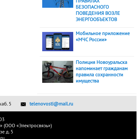
ПРАВИЛАХ
БЕЗОПАСНОГО
ПОВЕДЕНИЯ ВОЗЛЕ
ЭНЕРГООБЪЕКТОВ
Мобильное приложение
«МЧС России»
Полиция Новоуральска
напоминает гражданам
правила сохранности
имущества
каб. 5
telenovosti@mail.ru
03
» (ООО «Электросвязь»)
е д. 5
ru.