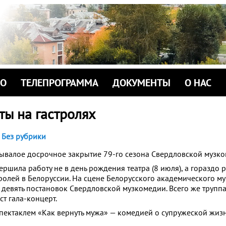
ИО
ТЕЛЕПРОГРАММА
ДОКУМЕНТЫ
О НАС
ты на гастролях
Без рубрики
бывалое досрочное закрытие 79-го сезона Свердловской музко
вершила работу не в день рождения театра (8 июля), а гораздо 
ролей в Белоруссии. На сцене Белорусского академического м
 девять постановок Свердловской музкомедии. Всего же труппа
ст гала-концерт.
спектаклем «Как вернуть мужа» — комедией о супружеской жизн