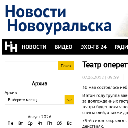
Новости
Новоуральска
НОВОСТИ
ВИДЕО
ЭХО-ТВ 24
РАД
Театр оперет
07.06.2012 | 09:59
Архив
30 мая состоялось не
Архив
В этом году труппа за
за долгожданных гаст
театра будет показано
спектаклей, а также да
Август 2026
79-й сезон закрылся 
Пн
Вт
Ср
Чт
Пт
Сб
Вс
действиях.