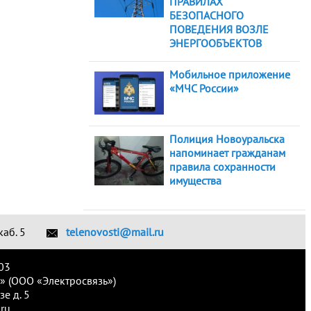
ПРАВИЛАХ
БЕЗОПАСНОГО
ПОВЕДЕНИЯ ВОЗЛЕ
ЭНЕРГООБЪЕКТОВ
Мобильное приложение
«МЧС России»
Полиция Новоуральска
напоминает гражданам
правила сохранности
имущества
каб. 5
telenovosti@mail.ru
03
» (ООО «Электросвязь»)
е д. 5
ru.