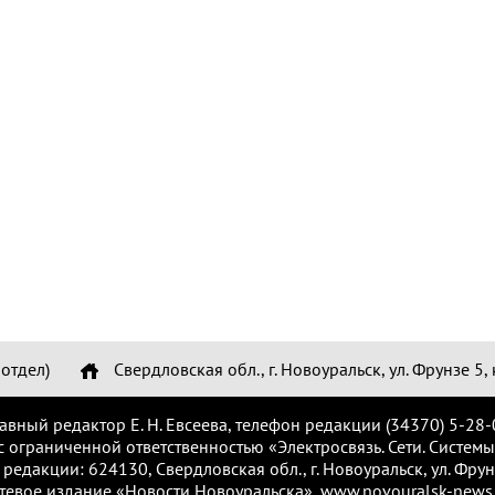
отдел)
Свердловская обл., г. Новоуральск, ул. Фрунзе 5, 
лавный редактор Е. Н. Евсеева, телефон редакции (34370) 5-28-
с ограниченной ответственностью «Электросвязь. Сети. Системы
 редакции: 624130, Свердловская обл., г. Новоуральск, ул. Фрунз
тевое издание «Новости Новоуральска», www.novouralsk-news.