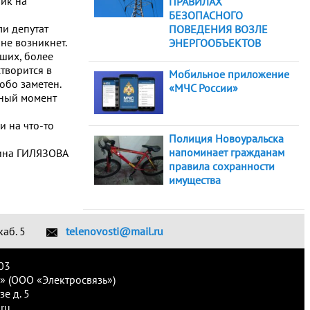
лик на
ПРАВИЛАХ
БЕЗОПАСНОГО
ли депутат
ПОВЕДЕНИЯ ВОЗЛЕ
не возникнет.
ЭНЕРГООБЪЕКТОВ
ших, более
творится в
Мобильное приложение
собо заметен.
«МЧС России»
нный момент
и на что-то
Полиция Новоуральска
напоминает гражданам
ина ГИЛЯЗОВА
правила сохранности
имущества
каб. 5
telenovosti@mail.ru
03
» (ООО «Электросвязь»)
е д. 5
ru.