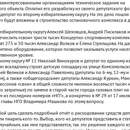
 заинтересованными организациями техническое задание на
го объекта. Оплатил его разработку из своего депутатского ф
депутат по второму избирательному округу. На это дело пошли 
яч будут вложены в строительство остановочного комплекса в 
избирательному округу Алексей Шеховцов, Андрей Писклаков и
числить «свои» триста тысяч Концертно-спортивному комплекс
т 275 и 50 тысяч Александр Волков и Елена Стрельцова. На д
ретено оборудование, которое позволит оказывать услуги нас
ственном уровне.
ьному округу № 11 Николай Винокуров и депутат по единому и
н вскладчину строят детскую площадку на улице Комсомольской
ей Великов и Александр Павелонец (депутаты по 6-му, 12-му и
м), а также «общегородские» депутаты Александр Куркин, Ман
Бессонов «свои» в общей сложности миллион восемьсот тысяч 
 затратные) по замене в старой части города газовых плит на
м из последних номеров «НГГ», а конкретно в № 29 от 17 июля
главы НГО Владимира Машкова по этому вопросу.
бой цель сделать подробный отчёт о расходовании средств деп
и пиарить кого-то. Выбор, кого из депутатов представить в стат
случайным, как мне представляется, так это решение каждого и