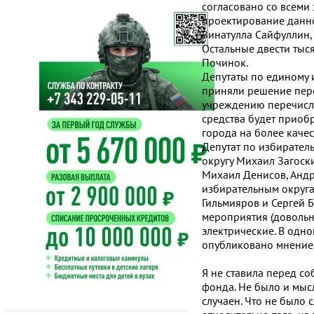
согласовано со всеми
проектирование данно
Зинатулла Сайфуллин, 
Остальные двести тыс
Починок.
Депутаты по единому 
приняли решение пере
учреждению перечисля
средства будет приоб
города на более каче
Депутат по избирател
округу Михаил Загоски
Михаил Денисов, Андр
избирательным округа
Гильмияров и Сергей 
мероприятия (довольно
электрические. В одно
опубликовано мнение 
Я не ставила перед со
фонда. Не было и мысл
случаен. Что не было 