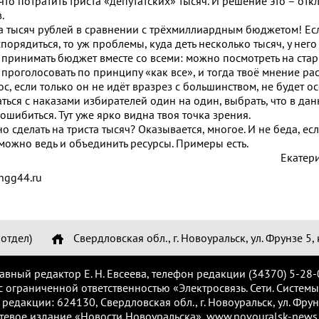
что потратить триста «депутатских» тысяч. И решение это – отк
.
та тысяч рублей в сравнении с трёхмиллиардным бюджетом! Ес
орядиться, то уж проблемы, куда деть несколько тысяч, у него 
принимать бюджет вместе со всеми: можно посмотреть на стар
роголосовать по принципу «как все», и тогда твоё мнение рас
ос, если только он не идёт вразрез с большинством, не будет о
аться с наказами избирателей один на один, выбрать, что в да
 ошибиться. Тут уже ярко видна твоя точка зрения.
о сделать на триста тысяч? Оказывается, многое. И не беда, есл
, можно ведь и объединить ресурсы. Примеры есть.
Екатер
ngg44.ru
отдел)
Свердловская обл., г. Новоуральск, ул. Фрунзе 5, 
лавный редактор Е. Н. Евсеева, телефон редакции (34370) 5-28-
с ограниченной ответственностью «Электросвязь. Сети. Системы
 редакции: 624130, Свердловская обл., г. Новоуральск, ул. Фрунз
тевое издание «Новости Новоуральска», www.novouralsk-news.