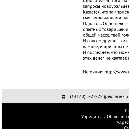
относительно того, на 
запросы новоуральцев
Кажется, что там трис
смог миллиардами расп
Однако… Одно дело – 
опытных товарищей и п
общей массе, твой гол
И совсем другое – ост
важнее, и при этом не
И последнее. Что можн
этих денег не хватает
Источник: http://www.
(34370) 5-28-28 (рекламный 
Г
Учредитель: Общество 
Адрес
Се