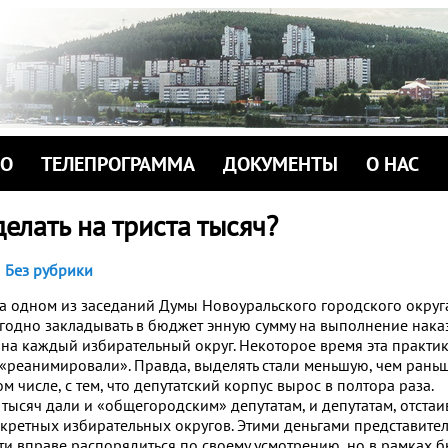
ИО
ТЕЛЕПРОГРАММА
ДОКУМЕНТЫ
О НАС
елать на триста тысяч?
Без рубрики
на одном из заседаний Думы Новоуральского городского округ
одно закладывать в бюджет энную сумму на выполнение нака
 на каждый избирательный округ. Некоторое время эта практик
ё «реанимировали». Правда, выделять стали меньшую, чем рань
том числе, с тем, что депутатский корпус вырос в полтора раза.
а тысяч дали и «общегородским» депутатам, и депутатам, отст
кретных избирательных округов. Этими деньгами представите
ти вправе распорядиться по своему усмотрению, но в рамках 