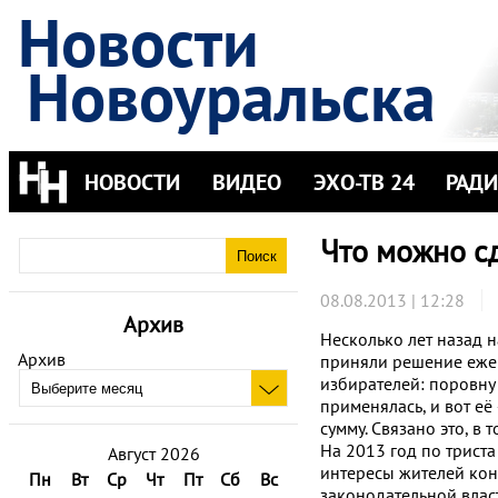
Новости
Новоуральска
НОВОСТИ
ВИДЕО
ЭХО-ТВ 24
РАД
Что можно сд
08.08.2013 | 12:28
Архив
Несколько лет назад 
Архив
приняли решение ежег
избирателей: поровну
применялась, и вот е
сумму. Связано это, в 
На 2013 год по трист
Август 2026
интересы жителей кон
Пн
Вт
Ср
Чт
Пт
Сб
Вс
законодательной влас