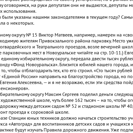
зу оговоримся, на руки депутатам они не выдаются, депутаты м
их использования.
 были указаны нашими законодателями в текущем году? Самы
ала о некоторых.
ьному округу № 15 Виктор Матвеев, например, намерен на «сво
бходимую жителям Привокзального района парковку. Место уж
огвардейского и Театрального проездов, возле вечерней школ
 парковочных мест в Новоуральске читайте на стр. 10-11.) Евг
о единому избирательному округу, передала двести тысяч рубле
онду «Фонд Новоуральска». Близится юбилей нашего города, и
а то, чтобы отблагодарить тех, кто его строил. «Сто тысяч рубл
т «Единой России» направить на благоустройство города, но по
Евгения Алексеевна, — и я не возражаю, если эти средства пойд
пенсионеров».
збирательному округу Максим Сергеев поделил деньги следую
 художественной школе, чуть более 162 тысяч – на то, чтобы о
орожку между детским садом № 52 и стадионом школы № 40, 
онт проезда к сороковой школе.
базе Станции юных техников должно начаться строительство у
кса «Автоград» для воспитанников детских садов и учащихся
практике будут изучать Правила дорожного движения. Уже подп