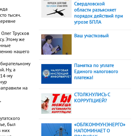
Свердловской
онда
области разъясняет
сто тысяч.
порядок действий при
деревне
угрозе БПЛА
 Олег Трусков
Ваш участковый
у. Этому же
анные
елению нашего
збирательному
Памятка по уплате
. Ну, а
Единого налогового
 14-му
платежа!
нур
направили на
СТОЛКНУЛИСЬ С
,
КОРРУПЦИЕЙ?
утатского
ье, был
«ОБЛКОММУНЭНЕРГО»
з них
НАПОМИНАЕТ О