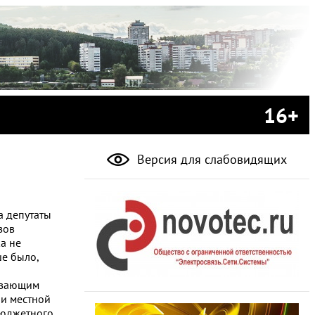
16+
Версия для слабовидящих
а депутаты
зов
а не
ше было,
аивающим
ли местной
бюджетного