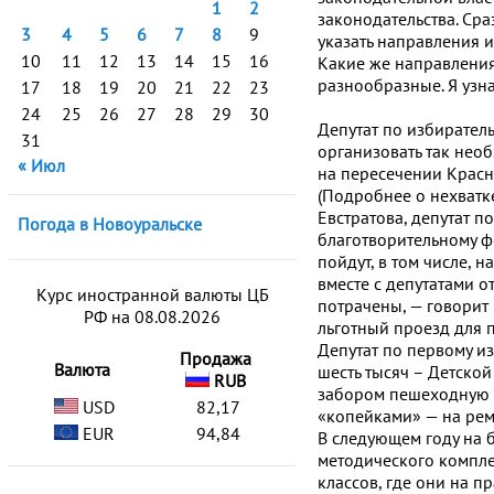
1
2
законодательства. Сра
3
4
5
6
7
8
9
указать направления 
10
11
12
13
14
15
16
Какие же направления
разнообразные. Я узн
17
18
19
20
21
22
23
24
25
26
27
28
29
30
Депутат по избирател
31
организовать так нео
« Июл
на пересечении Красн
(Подробнее о нехватке
Евстратова, депутат п
Погода в Новоуральске
благотворительному ф
пойдут, в том числе, н
вместе с депутатами о
Курс иностранной валюты ЦБ
потрачены, — говорит 
РФ на 08.08.2026
льготный проезд для 
Депутат по первому и
Продажа
Валюта
шесть тысяч – Детской
RUB
забором пешеходную д
USD
82,17
«копейками» — на рем
EUR
94,84
В следующем году на 
методического компле
классов, где они на 