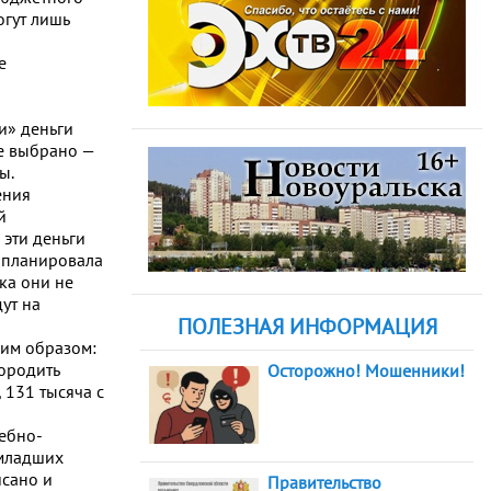
огут лишь
е
и» деньги
е выбрано —
ы.
ения
й
 эти деньги
ей планировала
ка они не
ут на
ПОЛЕЗНАЯ ИНФОРМАЦИЯ
щим образом:
городить
Осторожно! Мошенники!
131 тысяча с
чебно-
 младших
исано и
Правительство