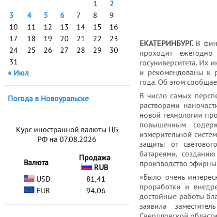
1
2
3
4
5
6
7
8
9
10
11
12
13
14
15
16
17
18
19
20
21
22
23
ЕКАТЕРИНБУРГ.
В фин
24
25
26
27
28
29
30
проходит ежегодно
31
госуниверситета
. Их 
и рекомендованы к 
« Июл
года. Об этом сообща
В число самых персп
Погода в Новоуральске
растворами наночаст
новой технологии про
повышенным содерж
Курс иностранной валюты ЦБ
измерительной систе
РФ на 07.08.2026
защиты от световог
батареями, созданию
Продажа
Валюта
производство эфирных
RUB
«Было очень интерес
USD
81,41
проработки и внедре
EUR
94,06
достойные работы бла
заявила заместител
Свердловской области