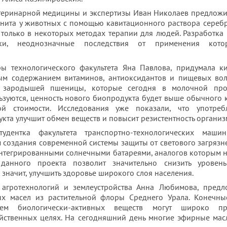
ветеринарной медицины и экспертизы Иван Николаев предлож
нита у животных с помощью кавитационного раствора серебр
только в некоторых методах терапии для людей. Разработка
ики, неоднозначные последствия от применения кото
уры технологического факультета Яна Павлова, придумала 
м содержанием витаминов, антиоксидантов и пищевых воло
в зародышей пшеницы, которые сегодня в молочной пр
ьзуются, ценность нового биопродукта будет выше обычного 
 стоимости. Исследования уже показали, что употреб
кта улучшит обмен веществ и повысит резистентность организ
тудентка факультета транспортно-технологических маши
 создания современной системы защиты от светового загрязн
нтегрированными солнечными батареями, аналогов которым н
 данного проекта позволит значительно снизить уровень
 значит, улучшить здоровье широкого слоя населения.
а агротехнологий и землеустройства Анна Любимова, пред
х масел из растительной флоры Среднего Урала. Конечны
ем биологически-активных веществ могут широко пр
яйственных целях. На сегодняшний день многие эфирные мас