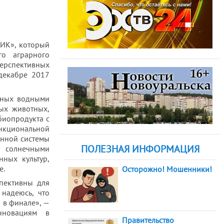
ИК», который
го аграрного
перспективных
декабре 2017
тных водными
ных животных,
биопродукта с
кциональной
енной системы
ПОЛЕЗНАЯ ИНФОРМАЦИЯ
и солнечными
ных культур,
е.
Осторожно! Мошенники!
спективны для
надеюсь, что
 в финале», —
инновациям в
Правительство