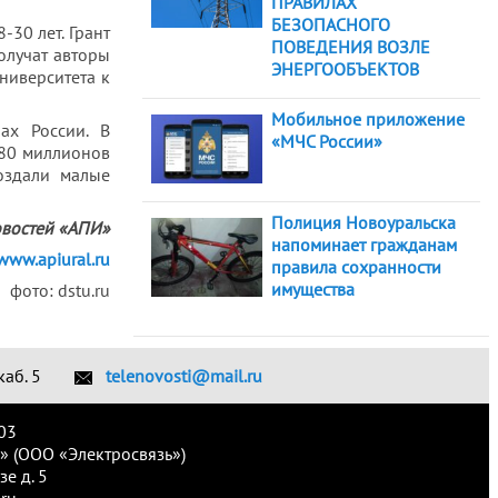
ПРАВИЛАХ
БЕЗОПАСНОГО
-30 лет. Грант
ПОВЕДЕНИЯ ВОЗЛЕ
олучат авторы
ЭНЕРГООБЪЕКТОВ
ниверситета к
Мобильное приложение
ах России. В
«МЧС России»
180 миллионов
оздали малые
Полиция Новоуральска
овостей «АПИ»
напоминает гражданам
/www.apiural.ru
правила сохранности
имущества
фото: dstu.ru
каб. 5
telenovosti@mail.ru
03
» (ООО «Электросвязь»)
е д. 5