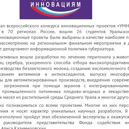
ал всероссийского конкурса инновационных проектов «УМН
 в 70 регионах России, вошли 26 студентов Уральско
инновационные проекты были выбраны в качестве наиболее 
рассмотрению на региональном финальном мероприятии в 
ет департамент информационной политики губернатора.
ективных вошли разработки по лечению перитонита у живо
иц серебра, ускоренного способа отбора высокопродуктив
изводства безлактозного молока, созданию кисломолочного 
анием витаминов и антиоксидантов, выпуску многофун
мы для автоматизированных производств, внедрению соврем
о загрязнения при помощи экранов с интегрированным
 промышленного питомника плодово-ягодных и лекарствен
 масел из растительной среды Среднего Урала и многое друго
но познакомиться со всеми проектами. Многие из них пер
ния и носят характер уникальных научных разработок. Я 
гополучно пройдут этап обезличенной экспертизы и окажутся
ь руководителя представительства Фонда содействия 
 Алиса Казимировских.