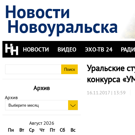
Новости
Новоуральска
НОВОСТИ
ВИДЕО
ЭХО-ТВ 24
РАД
Уральские с
конкурса «У
Архив
16.11.2017 | 13:59
Архив
Август 2026
Пн
Вт
Ср
Чт
Пт
Сб
Вс