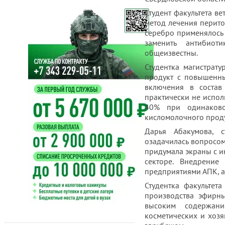
Студент факультета 
метод лечения перито
серебро применялось 
заменить антибиот
общеизвестны.
Студентка магистрат
продукт с повышенны
включения в соста
практически не испол
40% при одинаковой
кисломолочного проду
Дарья Абакумова, с
озадачилась вопросом
придумала экраны с и
секторе. Внедрение
предприятиями АПК, а
Студентка факультет
производства эфирны
высоким содержани
косметических и хоз