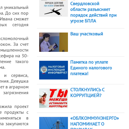
Свердловской
ил уникальный
области разъясняет
а. До сих пор
порядок действий при
 Ивана сможет
угрозе БПЛА
рых сегодня
Ваш участковый
кисломолочный
кон. За счет
омышленности
кефира на 30-
ление такого
Памятка по уплате
ма.
Единого налогового
платежа!
н и сервиса,
ения. Девушка
ет в аграрном
СТОЛКНУЛИСЬ С
 загрязнения
КОРРУПЦИЕЙ?
ложила проект
е продукты с
именяться в
«ОБЛКОММУНЭНЕРГО»
ла закупаются
НАПОМИНАЕТ О