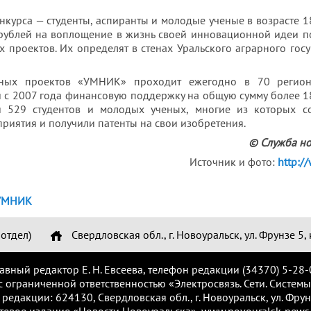
нкурса — студенты, аспиранты и молодые ученые в возрасте 18
 рублей на воплощение в жизнь своей инновационной идеи п
 проектов. Их определят в стенах Уральского аграрного госу
ных проектов «УМНИК» проходит ежегодно в 70 регион
и с 2007 года финансовую поддержку на общую сумму более 
и 529 студентов и молодых ученых, многие из которых с
иятия и получили патенты на свои изобретения.
© Служба н
Источник и фото:
http:/
УМНИК
отдел)
Свердловская обл., г. Новоуральск, ул. Фрунзе 5, 
лавный редактор Е. Н. Евсеева, телефон редакции (34370) 5-28-
с ограниченной ответственностью «Электросвязь. Сети. Системы
 редакции: 624130, Свердловская обл., г. Новоуральск, ул. Фрунз