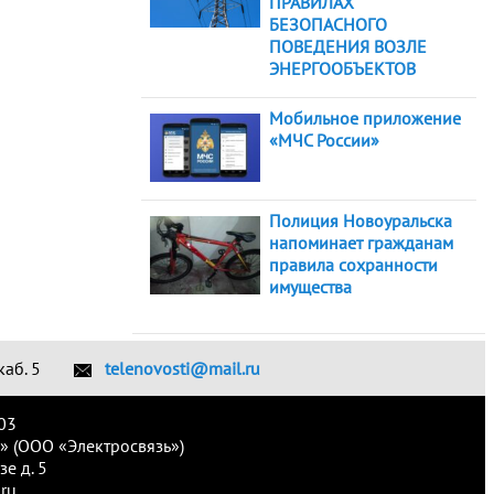
ПРАВИЛАХ
БЕЗОПАСНОГО
ПОВЕДЕНИЯ ВОЗЛЕ
ЭНЕРГООБЪЕКТОВ
Мобильное приложение
«МЧС России»
Полиция Новоуральска
напоминает гражданам
правила сохранности
имущества
каб. 5
telenovosti@mail.ru
03
» (ООО «Электросвязь»)
е д. 5
ru.