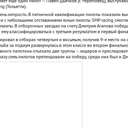
яет еще один пилот — Павел Дьячков (г. Череповец), выступаю
g (Тольятти).
чень непросто. В пятничной квалификации пилоты показали в
, и с небольшими отставаниями юные пилоты SMP racing смогли
ультаты. В отборочных заездах на счету Дмитрия Агапова побед
о ему классифицироваться с третьим результатом в первый фин
ровал в отборах четвертым и восьмым, получив 9-е место на 
ьба за подиум развернулась в этом классе во втором финально
вного пелотона отъехало две группы – лидеров и преследоват
азу семь пилотов претендовали на победу, среди них был и Дм