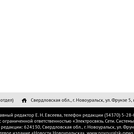
отдел)
Свердловская обл., г. Новоуральск, ул. Фрунзе 5, 
лавный редактор Е. Н. Евсеева, телефон редакции (34370) 5-28-
с ограниченной ответственностью «Электросвязь. Сети. Системы
 редакции: 624130, Свердловская обл., г. Новоуральск, ул. Фрунз
тевое издание «Новости Новоуральска», www.novouralsk-news.