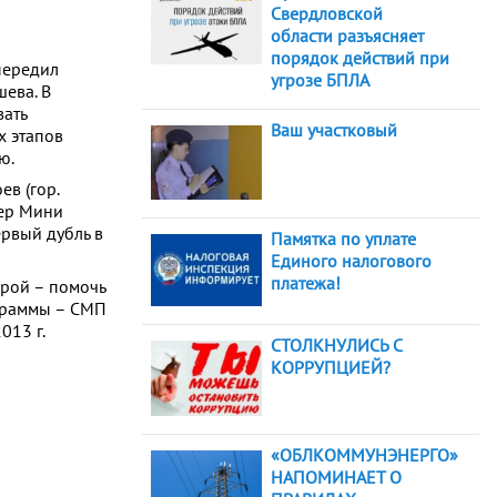
Свердловской
области разъясняет
порядок действий при
передил
угрозе БПЛА
шева. В
вать
Ваш участковый
х этапов
ю.
в (гор.
пер Мини
ервый дубль в
Памятка по уплате
Единого налогового
платежа!
рой – помочь
ограммы – СМП
2013 г.
СТОЛКНУЛИСЬ С
КОРРУПЦИЕЙ?
«ОБЛКОММУНЭНЕРГО»
НАПОМИНАЕТ О