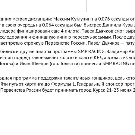
едних метрах дистанции: Максим Кутлунин на 0.076 секунды о
т в свою очередь на 0.064 секунды был быстрее Даниила Куры
т лидера финишировали еще 4 пилота. Павел Дьячков смог выр
реследования и финишную линию пересечь восьмым. После дву
ет третью строчку в Первенстве России, Павел Дьячков — пяту
обились и другие пилоты программы SMP RACING. Владимир Атое
й этап подряд завоевывает золото в классе KF3, а в классе Су
Москва) и Иван Швецов (гор. Тольятти) принесли SMP RACING п
дная программа поддержки талантливых гонщиков, цель кото
ти путь от картинга до Формулы 1. Генеральный спонсор пр
 Первенства России будет принимать город Курск 21-23 июня 