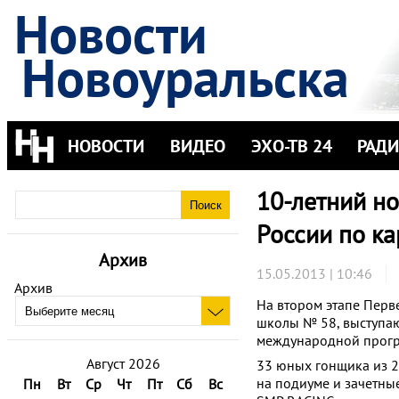
Новости
Новоуральска
НОВОСТИ
ВИДЕО
ЭХО-ТВ 24
РАД
10-летний н
России по ка
Архив
15.05.2013 | 10:46
Архив
На втором этапе Перве
школы № 58, выступаю
международной прогр
Август 2026
33 юных гонщика из 2
на подиуме и зачетны
Пн
Вт
Ср
Чт
Пт
Сб
Вс