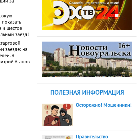
щий за
ысокую
 показать
а и шестое
альный заезд!
стартовой
м заезде: на
елей. В
итрий Агапов.
ПОЛЕЗНАЯ ИНФОРМАЦИЯ
Осторожно! Мошенники!
Правительство