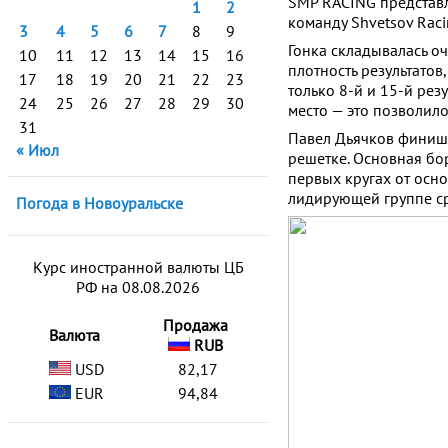
SMP RACING представл
1
2
команду Shvetsov Racin
3
4
5
6
7
8
9
Гонка складывалась о
10
11
12
13
14
15
16
плотность результатов
17
18
19
20
21
22
23
только 8-й и 15-й рез
24
25
26
27
28
29
30
место — это позволил
31
Павел Дьячков финиши
« Июл
решетке. Основная бор
первых кругах от осно
лидирующей группе ср
Погода в Новоуральске
Курс иностранной валюты ЦБ
РФ на 08.08.2026
Продажа
Валюта
RUB
USD
82,17
EUR
94,84