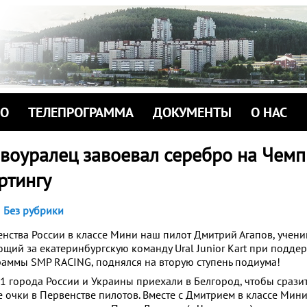
ИО
ТЕЛЕПРОГРАММА
ДОКУМЕНТЫ
О НАС
овоуралец завоевал серебро на Чем
ртингу
Без рубрики
нства России в классе Мини наш пилот Дмитрий Агапов, ученик
щий за екатеринбургскую команду Ural Junior Kart при подде
аммы SMP RACING, поднялся на вторую ступень подиума!
1 города России и Украины приехали в Белгород, чтобы сразит
е очки в Первенстве пилотов. Вместе с Дмитрием в классе Мин