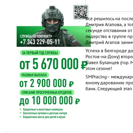
Все решилось на посл
Дмитрия Агапова, а то
секунде отставания о
лидерство в группе п
Дмитрий Агапов занима
Успеха в Белгороде д
Ростов-на-Дону) второ
Павел Буланцев (гор. 
этом сезоне!
SMPracing– междунаро
юному дарованию прой
банк. Следующий этап