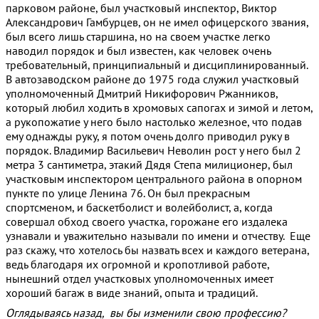
парковом районе, был участковый инспектор, Виктор
Александрович Гамбурцев, он не имел офицерского звания,
был всего лишь старшина, но на своем участке легко
наводил порядок и был известен, как человек очень
требовательный, принципиальный и дисциплинированный.
В автозаводском районе до 1975 года служил участковый
уполномоченный Дмитрий Никифорович Ржанников,
который любил ходить в хромовых сапогах и зимой и летом,
а рукопожатие у него было настолько железное, что подав
ему однажды руку, я потом очень долго приводил руку в
порядок. Владимир Васильевич Неволин рост у него был 2
метра 3 сантиметра, этакий Дядя Степа милиционер, был
участковым инспектором центрального района в опорном
пункте по улице Ленина 76. Он был прекрасным
спортсменом, и баскетболист и волейболист, а, когда
совершал обход своего участка, горожане его издалека
узнавали и уважительно называли по имени и отчеству. Еще
раз скажу, что хотелось бы назвать всех и каждого ветерана,
ведь благодаря их огромной и кропотливой работе,
нынешний отдел участковых уполномоченных имеет
хороший багаж в виде знаний, опыта и традиций.
Оглядываясь назад, вы бы изменили свою профессию?