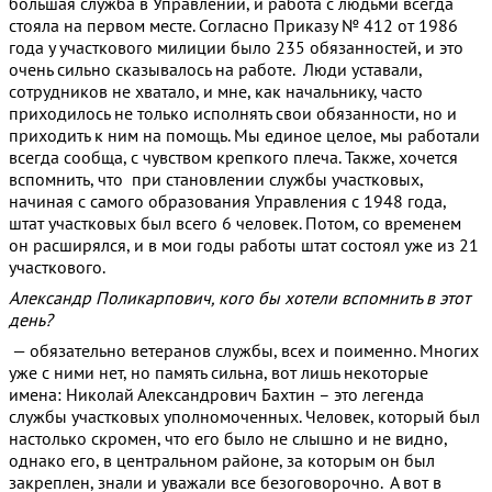
большая служба в Управлении, и работа с людьми всегда
стояла на первом месте. Согласно Приказу № 412 от 1986
года у участкового милиции было 235 обязанностей, и это
очень сильно сказывалось на работе. Люди уставали,
сотрудников не хватало, и мне, как начальнику, часто
приходилось не только исполнять свои обязанности, но и
приходить к ним на помощь. Мы единое целое, мы работали
всегда сообща, с чувством крепкого плеча. Также, хочется
вспомнить, что при становлении службы участковых,
начиная с самого образования Управления с 1948 года,
штат участковых был всего 6 человек. Потом, со временем
он расширялся, и в мои годы работы штат состоял уже из 21
участкового.
Александр Поликарпович, кого бы хотели вспомнить в этот
день?
— обязательно ветеранов службы, всех и поименно. Многих
уже с ними нет, но память сильна, вот лишь некоторые
имена: Николай Александрович Бахтин – это легенда
службы участковых уполномоченных. Человек, который был
настолько скромен, что его было не слышно и не видно,
однако его, в центральном районе, за которым он был
закреплен, знали и уважали все безоговорочно. А вот в