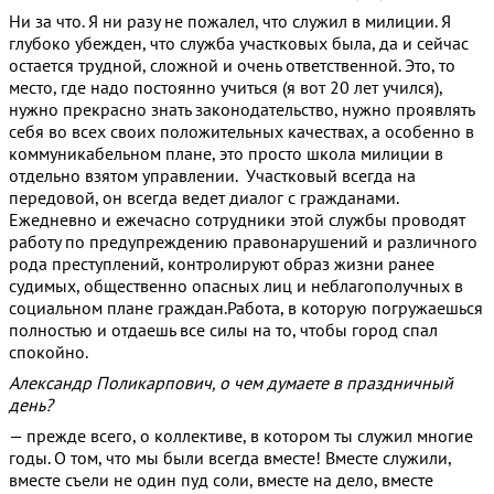
Ни за что. Я ни разу не пожалел, что служил в милиции. Я
глубоко убежден, что служба участковых была, да и сейчас
остается трудной, сложной и очень ответственной. Это, то
место, где надо постоянно учиться (я вот 20 лет учился),
нужно прекрасно знать законодательство, нужно проявлять
себя во всех своих положительных качествах, а особенно в
коммуникабельном плане, это просто школа милиции в
отдельно взятом управлении. Участковый всегда на
передовой, он всегда ведет диалог с гражданами.
Ежедневно и ежечасно сотрудники этой службы проводят
работу по предупреждению правонарушений и различного
рода преступлений, контролируют образ жизни ранее
судимых, общественно опасных лиц и неблагополучных в
социальном плане граждан.Работа, в которую погружаешься
полностью и отдаешь все силы на то, чтобы город спал
спокойно.
Александр Поликарпович, о чем думаете в праздничный
день?
— прежде всего, о коллективе, в котором ты служил многие
годы. О том, что мы были всегда вместе! Вместе служили,
вместе съели не один пуд соли, вместе на дело, вместе