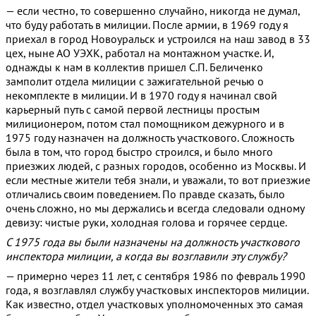
— если честно, то совершенно случайно, никогда не думал,
что буду работать в милиции. После армии, в 1969 году я
приехал в город Новоуральск и устроился на наш завод в 33
цех, ныне АО УЭХК, работал на монтажном участке. И,
однажды к нам в коллектив пришел С.П. Беличенко
замполит отдела милиции с зажигательной речью о
некомплекте в милиции. И в 1970 году я начинал свой
карьерный путь с самой первой лестницы простым
милиционером, потом стал помощником дежурного и в
1975 году назначен на должность участкового. Сложность
была в том, что город быстро строился, и было много
приезжих людей, с разных городов, особенно из Москвы. И
если местные жители тебя знали, и уважали, то вот приезжие
отличались своим поведением. По правде сказать, было
очень сложно, но мы держались и всегда следовали одному
девизу: чистые руки, холодная голова и горячее сердце.
С 1975 года вы были назначены на должность участкового
инспектора милиции, а когда вы возглавили эту службу?
— примерно через 11 лет, с сентября 1986 по февраль 1990
года, я возглавлял службу участковых инспекторов милиции.
Как известно, отдел участковых уполномоченных это самая