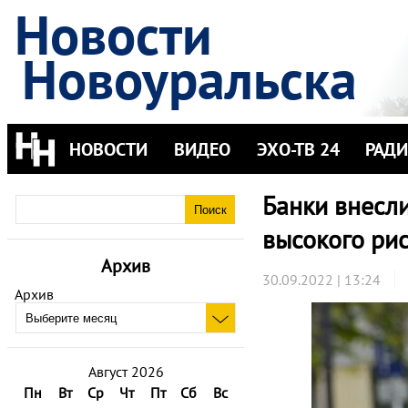
Новости
Новоуральска
НОВОСТИ
ВИДЕО
ЭХО-ТВ 24
РАД
Банки внесл
высокого ри
Архив
30.09.2022 | 13:24
Архив
Август 2026
Пн
Вт
Ср
Чт
Пт
Сб
Вс