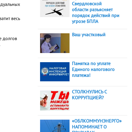
Свердловской
видуальных
области разъясняет
порядок действий при
атит весь
угрозе БПЛА
Ваш участковый
е долгов
.
Памятка по уплате
Единого налогового
платежа!
СТОЛКНУЛИСЬ С
КОРРУПЦИЕЙ?
«ОБЛКОММУНЭНЕРГО»
НАПОМИНАЕТ О