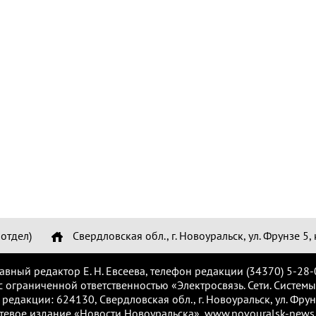
отдел)
Свердловская обл., г. Новоуральск, ул. Фрунзе 5, 
лавный редактор Е. Н. Евсеева, телефон редакции (34370) 5-28-
с ограниченной ответственностью «Электросвязь. Сети. Системы
 редакции: 624130, Свердловская обл., г. Новоуральск, ул. Фрунз
тевое издание «Новости Новоуральска», www.novouralsk-news.