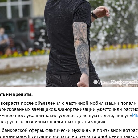
ть им кредиты.
озраста после объявления о частичной мобилизации попали 
орискованных заемщиков. Финорганизации ужесточили рассмо
им военнослужащим такие условия действуют с лета, пишут «
Из
 в крупных розничных кредитных организациях.
 банковской сферы, фактически мужчины в призывном возрасте
отказников». В ситуации достаточно редкого одобрения заяво