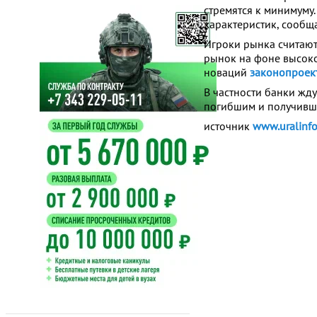
стремятся к минимуму.
характеристик, сообща
Игроки рынка считают,
рынок на фоне высоко
новаций
законопроек
В частности банки жду
погибшим и получивши
источник
www.uralinfo