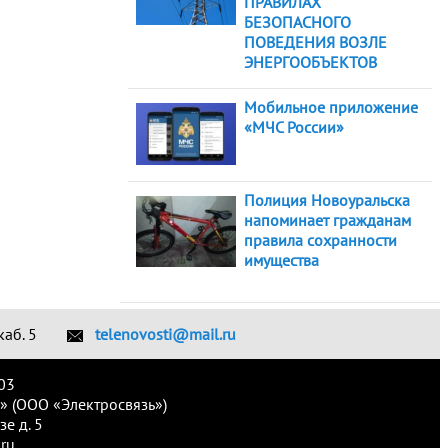
ПРАВИЛАХ
БЕЗОПАСНОГО
ПОВЕДЕНИЯ ВОЗЛЕ
ЭНЕРГООБЪЕКТОВ
Мобильное приложение
«МЧС России»
Полиция Новоуральска
напоминает гражданам
правила сохранности
имущества
каб. 5
telenovosti@mail.ru
03
» (ООО «Электросвязь»)
е д. 5
ru.