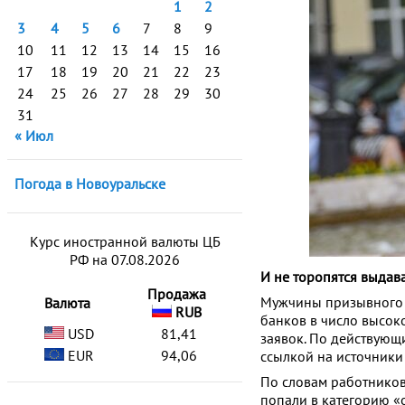
1
2
3
4
5
6
7
8
9
10
11
12
13
14
15
16
17
18
19
20
21
22
23
24
25
26
27
28
29
30
31
« Июл
Погода в Новоуральске
Курс иностранной валюты ЦБ
РФ на 07.08.2026
И не торопятся выдава
Продажа
Мужчины призывного в
Валюта
RUB
банков в число высок
USD
81,41
заявок. По действующ
EUR
94,06
ссылкой на источники
По словам работников
попали в категорию «