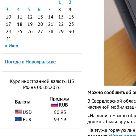
1
2
3
4
5
6
7
8
9
10
11
12
13
14
15
16
17
18
19
20
21
22
23
24
25
26
27
28
29
30
31
« Июл
Погода в Новоуральске
Курс иностранной валюты ЦБ
РФ на 06.08.2026
Можно сообщить об о
Продажа
В Свердловской облас
Валюта
RUB
частичной мобилизаци
USD
80,93
«На линию можно обрат
EUR
93,19
должны были вручать п
На эту же горячую ли