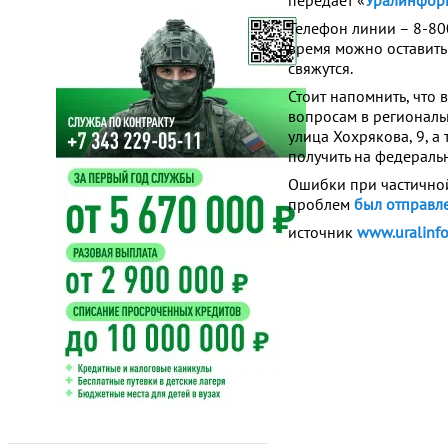
передает «
Уралинфор
Телефон линии – 8-80
время можно оставить
свяжутся.
Стоит напомнить, что
вопросам в региональ
улица Хохрякова, 9, а
получить на федераль
Ошибки при частичной
проблем
был отправле
источник
www.uralinfo