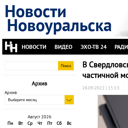
Новости
Новоуральска
НОВОСТИ
ВИДЕО
ЭХО-ТВ 24
РАД
В Свердловск
частичной м
Архив
28.09.2022 | 15:13
Архив
Август 2026
Пн
Вт
Ср
Чт
Пт
Сб
Вс