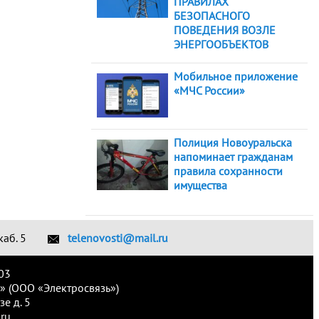
ПРАВИЛАХ
БЕЗОПАСНОГО
ПОВЕДЕНИЯ ВОЗЛЕ
ЭНЕРГООБЪЕКТОВ
Мобильное приложение
«МЧС России»
Полиция Новоуральска
напоминает гражданам
правила сохранности
имущества
каб. 5
telenovosti@mail.ru
03
» (ООО «Электросвязь»)
е д. 5
ru.