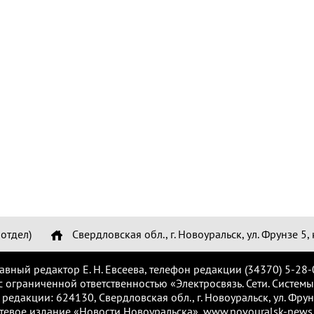
отдел)
Свердловская обл., г. Новоуральск, ул. Фрунзе 5, 
лавный редактор Е. Н. Евсеева, телефон редакции (34370) 5-28-
с ограниченной ответственностью «Электросвязь. Сети. Системы
 редакции: 624130, Свердловская обл., г. Новоуральск, ул. Фрунз
тевое издание «Новости Новоуральска», www.novouralsk-news.