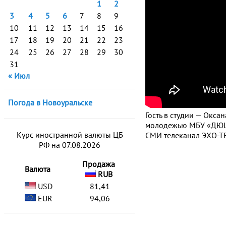
1
2
3
4
5
6
7
8
9
10
11
12
13
14
15
16
17
18
19
20
21
22
23
24
25
26
27
28
29
30
31
« Июл
Погода в Новоуральске
Гость в студии — Окс
молодежью МБУ «ДЮЦ
Курс иностранной валюты ЦБ
СМИ телеканал ЭХО-ТВ
РФ на 07.08.2026
Продажа
Валюта
RUB
USD
81,41
EUR
94,06