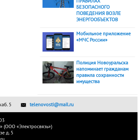
ПРАВИЛАХ
БЕЗОПАСНОГО
ПОВЕДЕНИЯ ВОЗЛЕ
ЭНЕРГООБЪЕКТОВ
Мобильное приложение
«МЧС России»
Полиция Новоуральска
напоминает гражданам
правила сохранности
имущества
каб. 5
telenovosti@mail.ru
03
» (ООО «Электросвязь»)
е д. 5
ru.