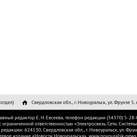
отдел)
Свердловская обл., г. Новоуральск, ул. Фрунзе 5, 
лавный редактор Е. Н. Евсеева, телефон редакции (34370) 5-28-
с ограниченной ответственностью «Электросвязь. Сети. Системы
 редакции: 624130, Свердловская обл., г. Новоуральск, ул. Фрунз
тевое издание «Новости Новоуральска», www.novouralsk-news.