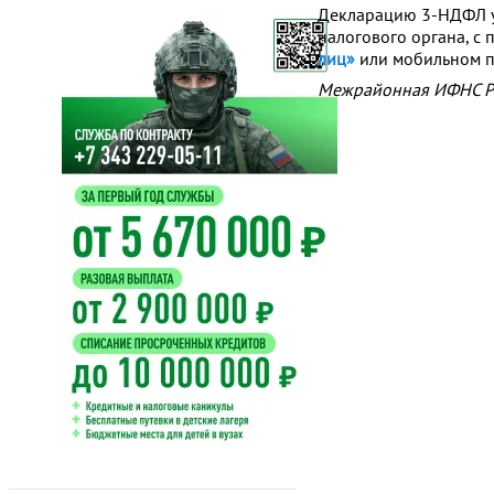
Декларацию 3-НДФЛ уд
налогового органа, с
лиц»
или мобильном п
Межрайонная ИФНС Ро