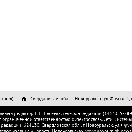
отдел)
Свердловская обл., г. Новоуральск, ул. Фрунзе 5, 
лавный редактор Е. Н. Евсеева, телефон редакции (34370) 5-28-
с ограниченной ответственностью «Электросвязь. Сети. Системы
 редакции: 624130, Свердловская обл., г. Новоуральск, ул. Фрунз
тевое издание «Новости Новоуральска», www.novouralsk-news.