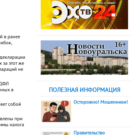
й в ранее
шибок,
 декларации
 за этот же
клараций не
НДФЛ
ПОЛЕЗНАЯ ИНФОРМАЦИЯ
нных в
Осторожно! Мошенники!
яет собой
авлены при
уммы налога
Правительство