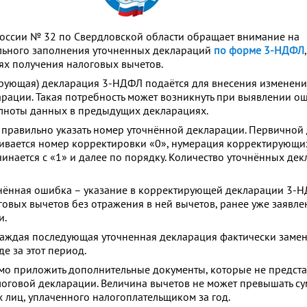
ссии № 32 по Свердловской области обращает внимание на
льного заполнения уточненных деклараций
по форме 3-НДФЛ
,
ях получения налоговых вычетов.
рующая) декларация 3-НДФЛ подаётся для внесения изменени
рации. Такая потребность может возникнуть при выявлении о
лноты данных в предыдущих декларациях.
т правильно указать номер уточнённой декларации. Первичной
ивается номер корректировки «0», нумерация корректирующих
инается с «1» и далее по порядку. Количество уточнённых де
нённая ошибка – указание в корректирующей декларации 3-
овых вычетов без отражения в ней вычетов, ранее уже заявле
и.
каждая последующая уточненная декларация фактически замен
е за этот период.
мо приложить дополнительные документы, которые не предст
оговой декларации. Величина вычетов не может превышать с
 лиц, уплаченного налогоплательщиком за год.