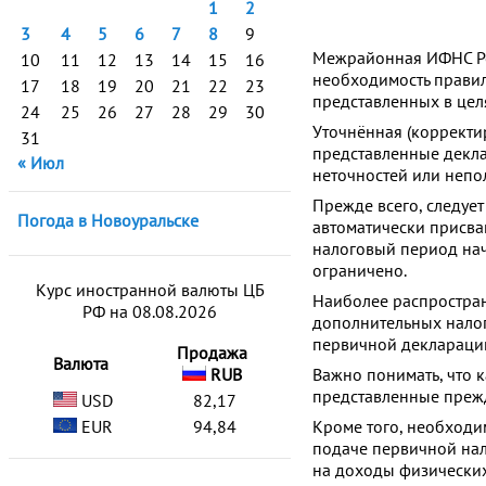
1
2
3
4
5
6
7
8
9
Межрайонная ИФНС Ро
10
11
12
13
14
15
16
необходимость прави
17
18
19
20
21
22
23
представленных в цел
24
25
26
27
28
29
30
Уточнённая (корректи
31
представленные декла
« Июл
неточностей или непо
Прежде всего, следуе
Погода в Новоуральске
автоматически присва
налоговый период нач
ограничено.
Курс иностранной валюты ЦБ
Наиболее распростра
РФ на 08.08.2026
дополнительных налог
первичной деклараци
Продажа
Валюта
RUB
Важно понимать, что 
представленные прежд
USD
82,17
EUR
94,84
Кроме того, необходи
подаче первичной нал
на доходы физических