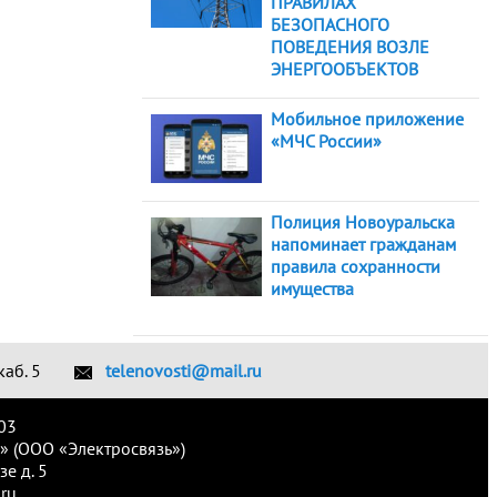
ПРАВИЛАХ
БЕЗОПАСНОГО
ПОВЕДЕНИЯ ВОЗЛЕ
ЭНЕРГООБЪЕКТОВ
Мобильное приложение
«МЧС России»
Полиция Новоуральска
напоминает гражданам
правила сохранности
имущества
каб. 5
telenovosti@mail.ru
03
» (ООО «Электросвязь»)
е д. 5
ru.