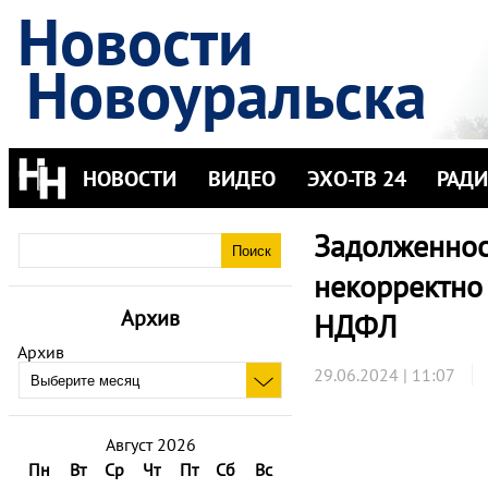
Новости
Новоуральска
НОВОСТИ
ВИДЕО
ЭХО-ТВ 24
РАД
Задолженнос
некорректно
Архив
НДФЛ
Архив
29.06.2024 | 11:07
Август 2026
Пн
Вт
Ср
Чт
Пт
Сб
Вс