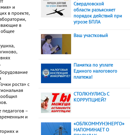
ет
Свердловской
имия» и
области разъясняет
их в проекте,
порядок действий при
аборатории,
угрозе БПЛА
живающие в
е общее
Ваш участковый
пушиха,
огиново,
евнях
.
Памятка по уплате
Единого налогового
оборудование
платежа!
в
очки роста» с
гиональная
СТОЛКНУЛИСЬ С
сообщил
КОРРУПЦИЕЙ?
ов.
 педагогов –
овременным и
«ОБЛКОММУНЭНЕРГО»
НАПОМИНАЕТ О
ториях и