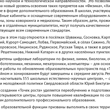
но-научной и технологической направленностей. Это позволя
а новый уровень освоения таких предметов как «Физика», «Х
ле в форме дополнительного образования. В школах, участвующ
ебные кабинеты и оснащенные современным оборудованием л
ны, зоны коворкинга и медиазоны. Таким образом, дети, про
ли в отдалённых муниципалитетах, могут получать качественно
ствующее всем современным стандартам.
ры в этом году откроются в посёлках Шувакиш, Сосновка, Кар
ий, Курорт-Самоцвет, Лобва, Первомайский, в сёлах Сажино, Л
ровское, Ницинское, Рудянское, Русская Тавра, а также в дер
 Решетникова, Нижний Катарач и в других населённых пунктах
ретены цифровые лаборатории по физике, химии, биологии, 
обототехники, механики, мехатроники, компьютеры – для осно
е работы по обновлению образовательных пространств под «Т
йном и зонированием будут завершены к середине августа. Ре
ет насчитывать 355 школьных естественно-научных центров», —
и молодёжной политики Свердловской области Юрий Биктуган
создании «Точек роста» уделяется переобучению и подготовке
е открываются центры, прошли повышение квалификации по с
ам дополнительного профессионального образования.
 образовательной функции призваны выполнять в своих терри