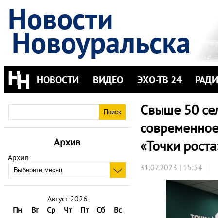
Новости
Новоуральска
НОВОСТИ
ВИДЕО
ЭХО-ТВ 24
РАД
Свыше 50 сел
современное
Архив
«Точки роста
Архив
31.07.2023 | 15:54
Август 2026
Пн
Вт
Ср
Чт
Пт
Сб
Вс