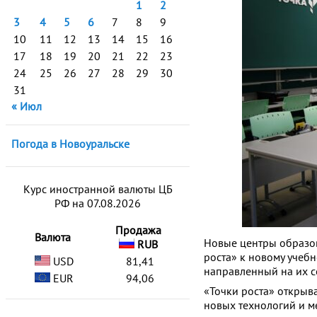
1
2
3
4
5
6
7
8
9
10
11
12
13
14
15
16
17
18
19
20
21
22
23
24
25
26
27
28
29
30
31
« Июл
Погода в Новоуральске
Курс иностранной валюты ЦБ
РФ на 07.08.2026
Продажа
Валюта
Новые центры образов
RUB
роста» к новому учеб
USD
81,41
направленный на их с
EUR
94,06
«Точки роста» открыв
новых технологий и 