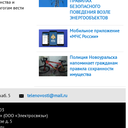
ПРАВИЛАХ
нства и
БЕЗОПАСНОГО
гогам вести
ПОВЕДЕНИЯ ВОЗЛЕ
ЭНЕРГООБЪЕКТОВ
Мобильное приложение
«МЧС России»
Полиция Новоуральска
напоминает гражданам
правила сохранности
имущества
каб. 5
telenovosti@mail.ru
03
» (ООО «Электросвязь»)
е д. 5
ru.