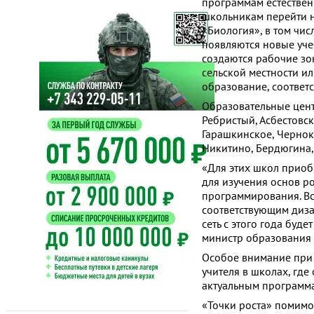
программам естествен
школьникам перейти н
«Биология», в том чис
появляются новые уч
создаются рабочие зо
сельской местности и
образование, соответ
Образовательные цент
Ребристый, Асбестовск
Гарашкинское, Черноко
Никитино, Бердюгина,
«Для этих школ приоб
для изучения основ р
программирования. Вс
соответствующим диза
сеть с этого года буд
министр образования 
Особое внимание при 
учителя в школах, гд
актуальным программ
«Точки роста» помимо