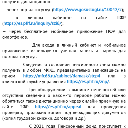
получить дистанционно:
— через портал госуслуг (
https://www.gosuslugi.ru/10042/2
);
— в личном кабинете на сайте ПФР
(
https://es.pfrf.ru/inquiry/szi6/
);
— через бесплатное мобильное приложение ПФР для
смартфонов.
Для входа в личный кабинет и мобильное
приложение используется учетная запись и пароль для
портала госуслуг.
Сведения о состоянии пенсионного счета можно
получить в любом МФЦ, предварительно записавшись на
прием
https://mfc66.ru/cabinet/damask/step4
или в
клиентской службе управления
https://es.pfrf.ru/znp/
.
При обнаружении в выписке неточностей или
отсутствия сведений о каком-то периоде работы можно
обратиться также дистанционно через онлайн-приемную на
сайте ПФР
https://es.pfrf.ru/appeal
для проведения
проверки, приложив копии подтверждающих документов
(копия трудовой книжки, договора и др.).
С 2021 года Пенсионный фонд приступает к