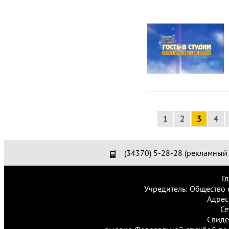
1
2
3
4
(34370) 5-28-28 (рекламный 
Г
Учредитель: Общество 
Адрес
Се
Свиде