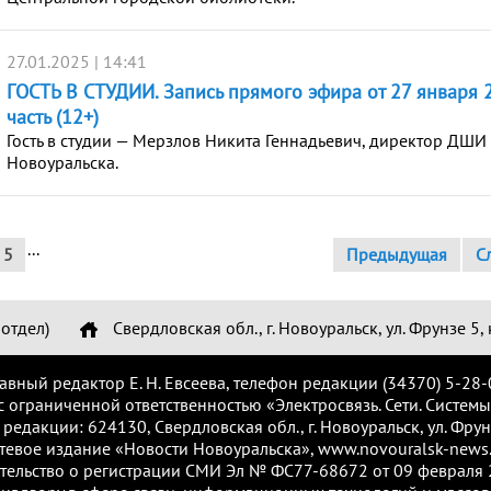
27.01.2025 | 14:41
ГОСТЬ В СТУДИИ. Запись прямого эфира от 27 января 2
часть (12+)
Гость в студии — Мерзлов Никита Геннадьевич, директор ДШИ
Новоуральска.
...
5
Предыдущая
С
отдел)
Свердловская обл., г. Новоуральск, ул. Фрунзе 5, 
лавный редактор Е. Н. Евсеева, телефон редакции (34370) 5-28-
с ограниченной ответственностью «Электросвязь. Сети. Системы
 редакции: 624130, Свердловская обл., г. Новоуральск, ул. Фрунз
тевое издание «Новости Новоуральска», www.novouralsk-news.
тельство о регистрации СМИ Эл № ФС77-68672 от 09 февраля 2