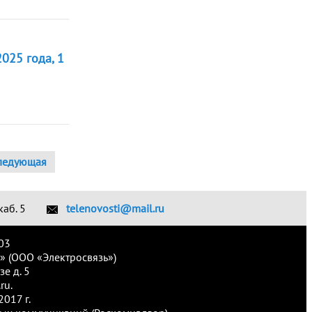
025 года, 1
ледующая
каб. 5
telenovosti@mail.ru
03
» (ООО «Электросвязь»)
е д. 5
ru.
017 г.