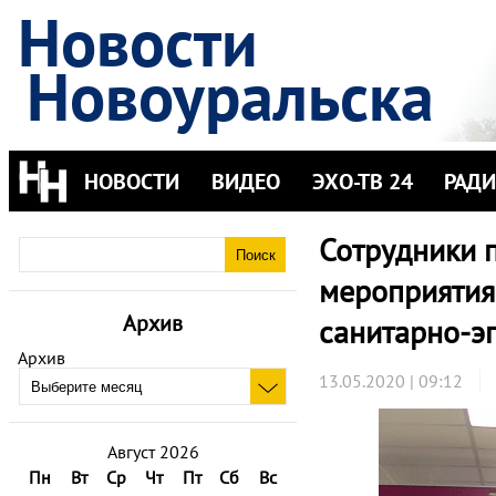
Новости
Новоуральска
НОВОСТИ
ВИДЕО
ЭХО-ТВ 24
РАД
Сотрудники 
мероприятия
Архив
санитарно-э
Архив
13.05.2020 | 09:12
Август 2026
Пн
Вт
Ср
Чт
Пт
Сб
Вс