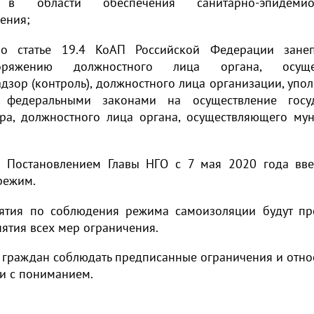
а в области обеспечения санитарно-эпидемиол
ения;
о статье 19.4 КоАП Российской Федерации зан
е
оряжению должностного лица органа, осущес
дзор (контроль), должностного лица организации, уп
 федеральными законами на осуществление госуд
ра, должностного лица органа, осуществляющего му
то Постановлением Главы НГО с 7 мая 2020 года вв
режим.
ятия по соблюдения режима самоизоляции будут п
нятия всех мер ограничения.
 граждан соблюдать предписанные ограничения и отно
 и с пониманием.