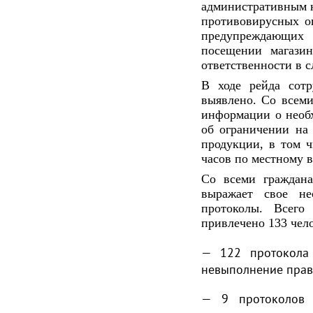
административным н
противовирусных ог
предупреждающих 
посещении магазин
ответственности в с
В ходе рейда сот
выявлено. Со всеми
информации о необх
об ограничении на
продукции, в том ч
часов по местному 
Со всеми граждана
выражает свое не
протоколы. Всего
привлечено 133 чело
— 122 протокола 
н
евыполнение прав
— 9 протоколов 