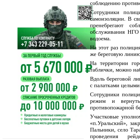
соблюдению противо
Сотрудники полиц
самоизоляции. В св
пренебрегают со
обслуживания НГО 
водоема.
На этот раз полици
же береговую линию
На территории гор
таблички, можно на
Вдоль береговой ли
с палатками целыми
Сотрудники полици
режим и вернут
противопожарной бе
Участковые уполн
«п.Уральский», зак
Пальники, село Тар
проведения рей