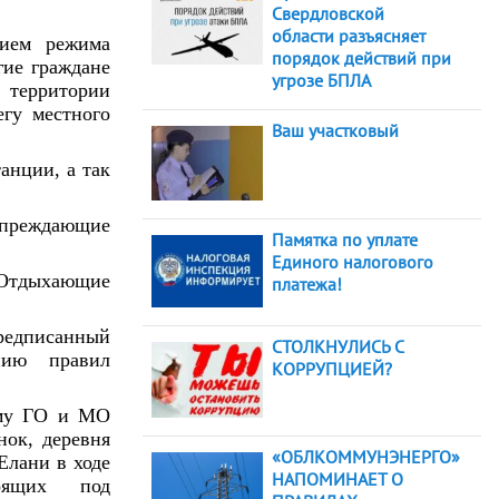
Свердловской
области разъясняет
нием режима
порядок действий при
гие граждане
угрозе БПЛА
территории
гу местного
Ваш участковый
анции, а так
упреждающие
Памятка по уплате
Единого налогового
. Отдыхающие
платежа!
редписанный
СТОЛКНУЛИСЬ С
нию правил
КОРРУПЦИЕЙ?
ому ГО и МО
нок, деревня
«ОБЛКОММУНЭНЕРГО»
Елани в ходе
НАПОМИНАЕТ О
оящих под