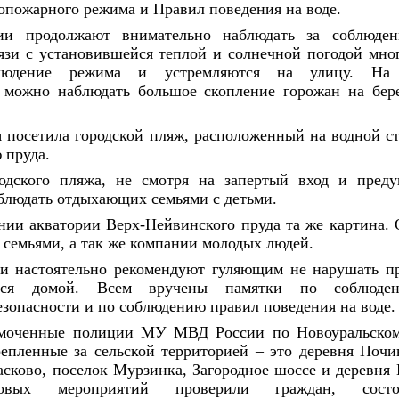
пожарного режима и Правил поведения на воде.
ии продолжают внимательно наблюдать за соблюде
язи с установившейся теплой и солнечной погодой мно
блюдение режима и устремляются на улицу. На 
можно наблюдать большое скопление горожан на бере
я посетила городской пляж, расположенный на водной ст
 пруда.
одского пляжа, не смотря на запертый вход и пред
блюдать отдыхающих семьями с детьми.
нии акватории Верх-Нейвинского пруда та же картина
 семьями, а так же компании молодых людей.
и настоятельно рекомендуют гуляющим не нарушать п
ься домой. Всем вручены памятки по соблюде
зопасности и по соблюдению правил поведения на воде.
омоченные полиции МУ МВД России по Новоуральск
репленные за сельской территорией – это деревня Почи
асково, поселок Мурзинка, Загородное шоссе и деревня 
довых мероприятий проверили граждан, сост