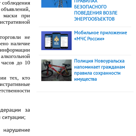
ПРАВИЛАХ
т соблюдения
БЕЗОПАСНОГО
 объявлений,
ПОВЕДЕНИЯ ВОЗЛЕ
й маски при
ЭНЕРГООБЪЕКТОВ
истративной
Мобильное приложение
торговли не
«МЧС России»
рено наличие
е информации
 алкогольной
Полиция Новоуральска
 часов до 10
напоминает гражданам
правила сохранности
ии тех, кто
имущества
истративные
тственности
едерации за
 ситуации;
 нарушение