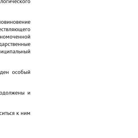
огического
повиновение
твляющего
олномоченной
арственные
ниципальный
еден особый
родолжены и
ситься к ним