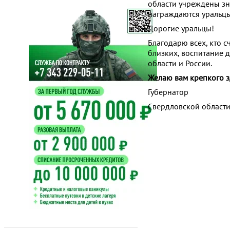
области учреждены зн
награждаются уральцы
Дорогие уральцы!
Благодарю всех, кто 
близких, воспитание 
области и России.
Желаю вам крепкого зд
Губернатор
Свердловск