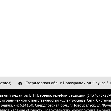
отдел)
Свердловская обл., г. Новоуральск, ул. Фрунзе 5, 
лавный редактор Е. Н. Евсеева, телефон редакции (34370) 5-28-
с ограниченной ответственностью «Электросвязь. Сети. Системы
 редакции: 624130, Свердловская обл., г. Новоуральск, ул. Фрунз
тевое издание «Новости Новоуральска», www.novouralsk-news.