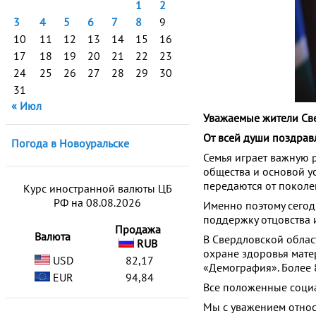
1
2
3
4
5
6
7
8
9
10
11
12
13
14
15
16
17
18
19
20
21
22
23
24
25
26
27
28
29
30
31
« Июл
Уважаемые жители Све
От всей души поздравл
Погода в Новоуральске
Семья играет важную 
общества и основой ус
передаются от поколе
Курс иностранной валюты ЦБ
РФ на 08.08.2026
Именно поэтому сегод
поддержку отцовства 
Продажа
Валюта
В Свердловской облас
RUB
охране здоровья мате
USD
82,17
«Демография». Более 
EUR
94,84
Все положенные соци
Мы с уважением относ