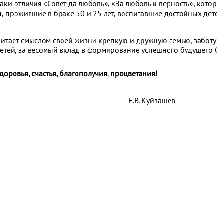
аки отличия «Совет да любовь», «За любовь и верность», кото
, прожившие в браке 50 и 25 лет, воспитавшие достойных дете
считает смыслом своей жизни крепкую и дружную семью, заботу
детей, за весомый вклад в формирование успешного будущего
оровья, счастья, благополучия, процветания!
ой области Е.В. Куйвашев