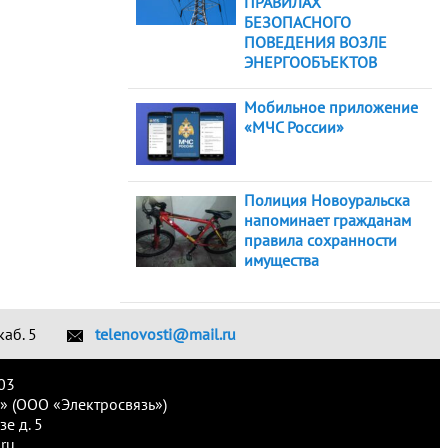
ПРАВИЛАХ
БЕЗОПАСНОГО
ПОВЕДЕНИЯ ВОЗЛЕ
ЭНЕРГООБЪЕКТОВ
Мобильное приложение
«МЧС России»
Полиция Новоуральска
напоминает гражданам
правила сохранности
имущества
каб. 5
telenovosti@mail.ru
03
» (ООО «Электросвязь»)
е д. 5
ru.