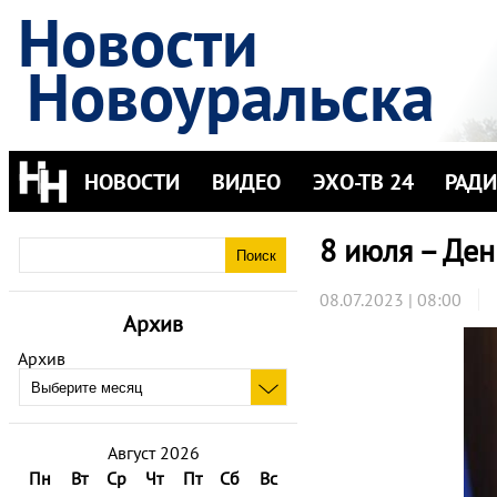
Новости
Новоуральска
НОВОСТИ
ВИДЕО
ЭХО-ТВ 24
РАД
8 июля – Ден
08.07.2023 | 08:00
Архив
Архив
Август 2026
Пн
Вт
Ср
Чт
Пт
Сб
Вс