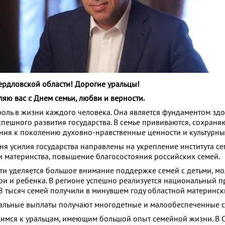
рдловской области! Дорогие уральцы!
яю вас с Днем семьи, любви и верности.
роль в жизни каждого человека. Она является фундаментом зд
пешного развития государства. В семье прививаются, сохраня
ния к поколению духовно-нравственные ценности и культурны
ня усилия государства направлены на укрепление института се
и материнства, повышение благосостояния российских семей.
ти уделяется большое внимание поддержке семей с детьми, мо
ри и ребенка. В регионе успешно реализуется национальный п
8 тысяч семей получили в минувшем году областной материнск
альные выплаты получают многодетные и малообеспеченные с
имся к уральцам, имеющим большой опыт семейной жизни. В 