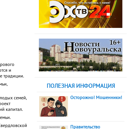
орового
ются и
е традиции.
мьи,
ПОЛЕЗНАЯ ИНФОРМАЦИЯ
Осторожно! Мошенники!
лодых семей,
роект
ий капитал.
емьи.
Свердловской
Правительство