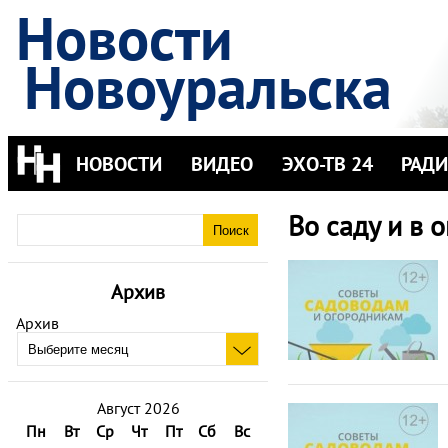
Новости
Новоуральска
НОВОСТИ
ВИДЕО
ЭХО-ТВ 24
РАД
Во саду и в 
Архив
Архив
Август 2026
Пн
Вт
Ср
Чт
Пт
Сб
Вс