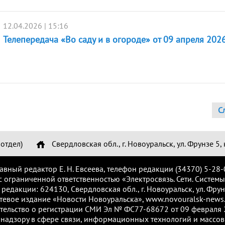
12.04.2026 | 15:16
Телепередача «Во саду и в огороде» от 09 апреля 2026
С
отдел)
Свердловская обл., г. Новоуральск, ул. Фрунзе 5, 
лавный редактор Е. Н. Евсеева, телефон редакции (34370) 5-28-
с ограниченной ответственностью «Электросвязь. Сети. Системы
 редакции: 624130, Свердловская обл., г. Новоуральск, ул. Фрунз
тевое издание «Новости Новоуральска», www.novouralsk-news.
тельство о регистрации СМИ Эл № ФС77-68672 от 09 февраля 2
надзору в сфере связи, информационных технологий и массов