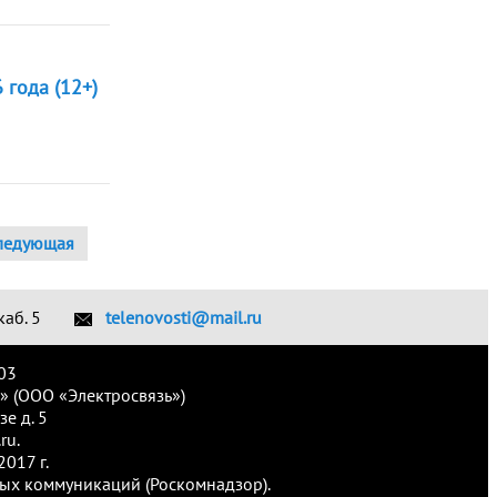
 года (12+)
ледующая
каб. 5
telenovosti@mail.ru
03
» (ООО «Электросвязь»)
е д. 5
ru.
017 г.
ых коммуникаций (Роскомнадзор).