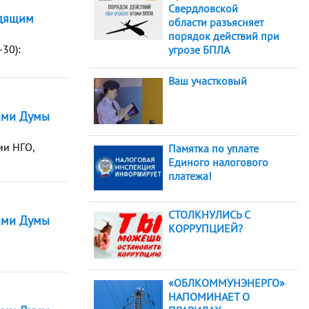
Свердловской
одящим
области разъясняет
порядок действий при
-30):
угрозе БПЛА
Ваш участковый
ами Думы
ии НГО,
Памятка по уплате
Единого налогового
платежа!
СТОЛКНУЛИСЬ С
ами Думы
КОРРУПЦИЕЙ?
«ОБЛКОММУНЭНЕРГО»
НАПОМИНАЕТ О