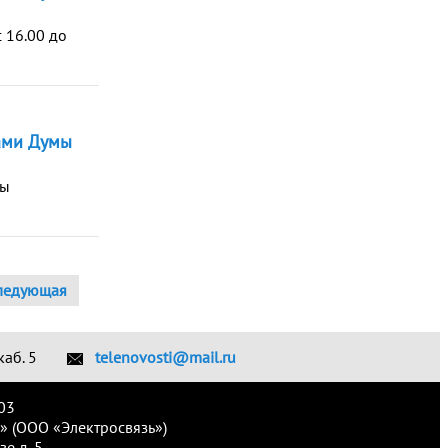
 16.00 до
ами Думы
мы
ледующая
каб. 5
telenovosti@mail.ru
03
» (ООО «Электросвязь»)
е д. 5