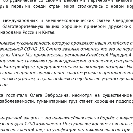
в сотрудничестве со своими деловыми партнерами аналог
орые первыми среди стран мира столкнулись с новой ко
а международных и внешнеэкономических связей Свердлов
л благотворительную акцию хорошим примером дружеских
народами России и Китая.
иваем ту солидарность, которую проявляют наши китайские 
 эпидемией COVID-19. Считаю важным отметить, что это не пер
уз из Китая. Мы признательны регионам Китайской Народной
оторыми нас связывают давние дружеские отношения, генерал
 в Екатеринбурге, предпринимателям за активную позицию. Уве
в столь непростое время станет залогом успеха в противостоян
овам и угрозам, а в дальнейшем и еще больше укрепит диало
 он.
а госпиталя Олега Забродина, несмотря на существенное
 заболеваемости, гуманитарный груз станет хорошим подспо
идуальной защиты – это наиважнейшая вещь в борьбе с инфек
тся порядка 1200 комплектов. Поступившие костюмы очень вы
роклеены лентой так, что у инфекции нет никаких шансов. При 