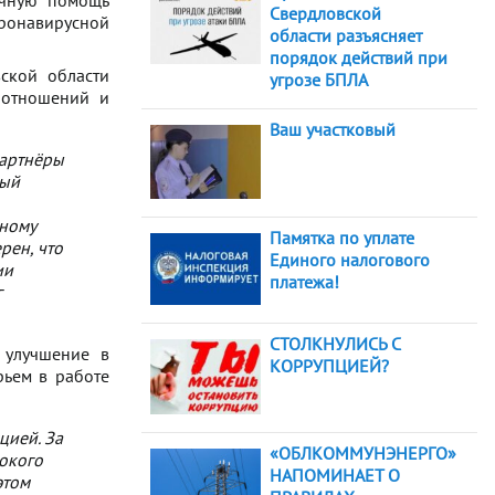
ичную помощь
Свердловской
ронавирусной
области разъясняет
порядок действий при
ской области
угрозе БПЛА
 отношений и
Ваш участковый
партнёры
вый
ьному
Памятка по уплате
рен, что
Единого налогового
ии
платежа!
г
СТОЛКНУЛИСЬ С
 улучшение в
КОРРУПЦИЕЙ?
рьем в работе
цией. За
«ОБЛКОММУНЭНЕРГО»
сокого
НАПОМИНАЕТ О
этом