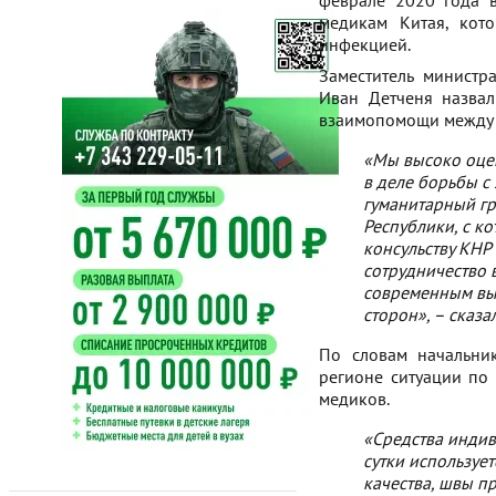
феврале 2020 года 
медикам Китая, кот
инфекцией.
Заместитель министр
Иван Детченя назва
взаимопомощи между 
«Мы высоко оцен
в деле борьбы с
гуманитарный гр
Республики, с к
консульству КНР
сотрудничество 
современным выз
сторон», – сказал
По словам начальник
регионе ситуации по
медиков.
«Средства индив
сутки используе
качества, швы п