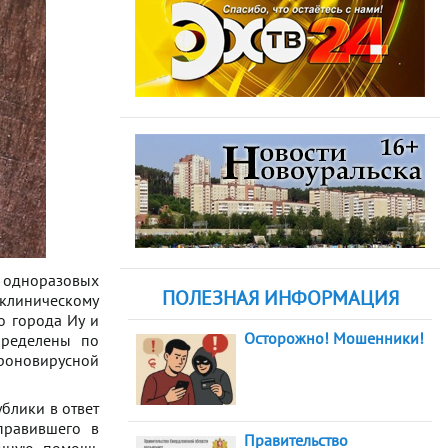
ч одноразовых
ПОЛЕЗНАЯ ИНФОРМАЦИЯ
иническому
о города Иу и
Осторожно! Мошенники!
пределены по
роновирусной
блики в ответ
правившего в
Правительство