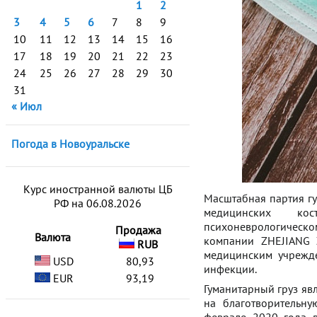
1
2
3
4
5
6
7
8
9
10
11
12
13
14
15
16
17
18
19
20
21
22
23
24
25
26
27
28
29
30
31
« Июл
Погода в Новоуральске
Курс иностранной валюты ЦБ
Масштабная партия гу
РФ на 06.08.2026
медицинских кос
психоневрологическом
Продажа
Валюта
компании ZHEJIANG 
RUB
медицинским учрежд
USD
80,93
инфекции.
EUR
93,19
Гуманитарный груз яв
на благотворительну