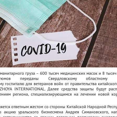
манитарного груза – 600 тысяч медицинских масок и 8 тыся
тюмов переданы Свердловскому областному кл
у госпиталю для ветеранов войн от правительства китайског
ZHOYA INTERNATIONAL. Далее средства защиты будут рас
ениям региона, специализирующимся на лечении новой ко
ляется ответным жестом со стороны Китайской Народной Респу
ю акцию уральского бизнесмена Андрея Симановского, на