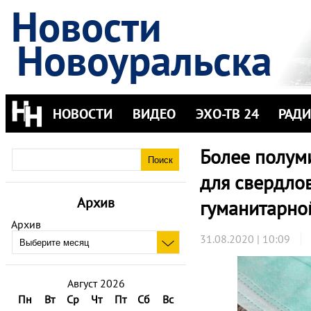
Новости
Новоуральска
НОВОСТИ
ВИДЕО
ЭХО-ТВ 24
РАД
Более полум
для свердлов
Архив
гуманитарно
Архив
31.08.2020 | 10:09
Август 2026
Пн
Вт
Ср
Чт
Пт
Сб
Вс