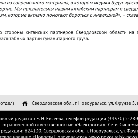
на из современного материала, в котором медики будут чувств
ортно. Мы признательны нашим китайским партнерам и сверд
м, которые активно помогают бороться с инфекцией», – сказ
о стороны китайских партнеров Свердловской области на 
масштабных партий гуманитарного груза.
отдел)
Свердловская обл., г. Новоуральск, ул. Фрунзе 5, 
лавный редактор Е. Н. Евсеева, телефон редакции (34370) 5-28-
с ограниченной ответственностью «Электросвязь. Сети. Системы
 редакции: 624130, Свердловская обл., г. Новоуральск, ул. Фрунз
тевое издание «Новости Новоуральска», www.novouralsk-news.