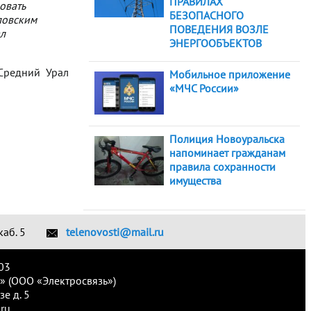
ПРАВИЛАХ
овать
БЕЗОПАСНОГО
ловским
ПОВЕДЕНИЯ ВОЗЛЕ
ал
ЭНЕРГООБЪЕКТОВ
Средний Урал
Мобильное приложение
«МЧС России»
Полиция Новоуральска
напоминает гражданам
правила сохранности
имущества
каб. 5
telenovosti@mail.ru
03
» (ООО «Электросвязь»)
е д. 5
ru.