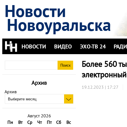
Новости
Новоуральска
НОВОСТИ
ВИДЕО
ЭХО-ТВ 24
РАД
Более 560 т
электронный
Архив
19.12.2023 | 17:27
Архив
Август 2026
Пн
Вт
Ср
Чт
Пт
Сб
Вс