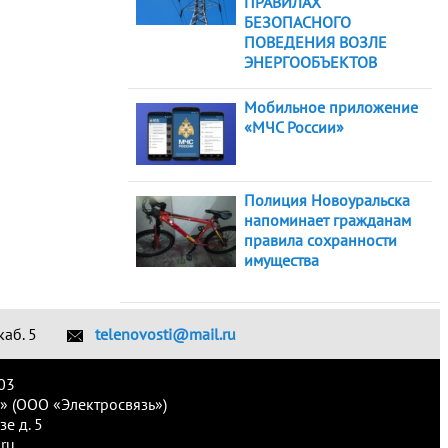
ПРАВИЛАХ
БЕЗОПАСНОГО
ПОВЕДЕНИЯ ВОЗЛЕ
ЭНЕРГООБЪЕКТОВ
Мобильное приложение
«МЧС России»
Полиция Новоуральска
напоминает гражданам
правила сохранности
имущества
каб. 5
telenovosti@mail.ru
03
» (ООО «Электросвязь»)
е д. 5
ru.