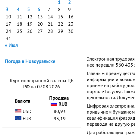
1
2
3
4
5
6
7
8
9
10
11
12
13
14
15
16
17
18
19
20
21
22
23
24
25
26
27
28
29
30
31
« Июл
Электронная трудовая
Погода в Новоуральске
нее перешли 560 435 ж
Главным преимущество
информации и возможн
Курс иностранной валюты ЦБ
приеме на работу, дол
РФ на 07.08.2026
портале Госуслуг. Так
деятельности. Докуме
Продажа
Валюта
RUB
Цифровая электронная
USD
80,93
привычном бумажном в
квалификация (разряд,
EUR
93,19
перевода на другую р
Для работающих граж