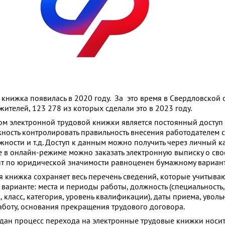
 книжка появилась в 2020 году. За это время в Свердловской 
ителей, 123 278 из которых сделали это в 2023 году.
м электронной трудовой книжки является постоянный доступ
ость контролировать правильность внесения работодателем 
жности и т.д. Доступ к данным можно получить через личный к
же в онлайн-режиме можно заказать электронную выписку о св
нт по юридической значимости равноценен бумажному вариант
 книжка сохраняет весь перечень сведений, которые учитываю
арианте: места и периоды работы, должность (специальность,
 класс, категория, уровень квалификации), даты приема, уволь
аботу, основания прекращения трудового договора.
дан процесс перехода на электронные трудовые книжки носи