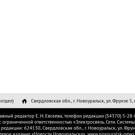
отдел)
Свердловская обл., г. Новоуральск, ул. Фрунзе 5, 
лавный редактор Е. Н. Евсеева, телефон редакции (34370) 5-28-
с ограниченной ответственностью «Электросвязь. Сети. Системы
 редакции: 624130, Свердловская обл., г. Новоуральск, ул. Фрунз
тевое издание «Новости Новоуральска», www.novouralsk-news.