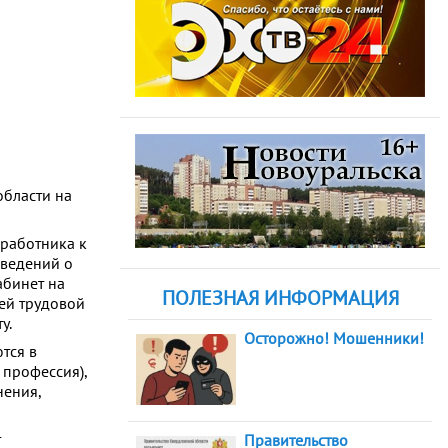
области на
 работника к
сведений о
абинет на
ПОЛЕЗНАЯ ИНФОРМАЦИЯ
оей трудовой
у.
Осторожно! Мошенники!
тся в
 профессия),
нения,
т
Правительство