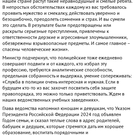
нашей стране растут такие неравнодушные и смелые ребята.
В непростых обстоятельствах каждому из вас требовалось
проявить мужество и смекалку, действовать уверенно и
безошибочно, преодолеть сомнения и страх. И вы сумели
это сделать. В результате были предотвращены или
раскрыты серьезные преступления, привлечены к
ответственности дерзкие и агрессивные злоумышленники,
обезврежены взрывоопасные предметы. И самое главное –
спасены человеческие жизни».
Министр подчеркнул, что полицейские тоже ежедневно
совершают подвиги и от каждого, кто избрал эту
профессию, требуются аналитические способности,
предельная собранность и выдержка, умение сопереживать:
«Служба в полиции очень интересная и нужная. Если в
будущем кто-то из вас захочет посвятить себя защите
правопорядка, это можно только приветствовать. Ждем в
наших ведомственных учебных заведениях».
Глава ведомства напомнил юношам и девушкам, что Указом
Президента Российской Федерации 2024 год объявлен
Годом семьи, и сказал теплые слова в адрес родителей,
бабушек и дедушек, которые стремятся дать им хорошее
образование, воспитать порядочными и