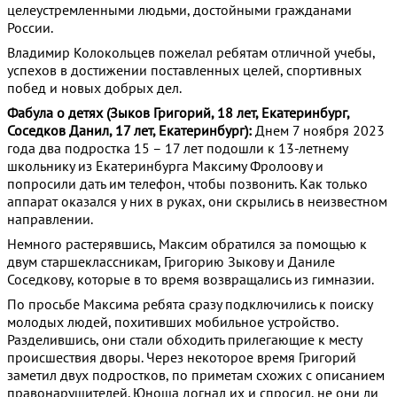
целеустремленными людьми, достойными гражданами
России.
Владимир Колокольцев пожелал ребятам отличной учебы,
успехов в достижении поставленных целей, спортивных
побед и новых добрых дел.
Фабула о детях (Зыков Григорий, 18 лет, Екатеринбург,
Соседков Данил, 17 лет, Екатеринбург):
Днем 7 ноября 2023
года два подростка 15 – 17 лет подошли к 13-летнему
школьнику из Екатеринбурга Максиму Фролоову и
попросили дать им телефон, чтобы позвонить. Как только
аппарат оказался у них в руках, они скрылись в неизвестном
направлении.
Немного растерявшись, Максим обратился за помощью к
двум старшеклассникам, Григорию Зыкову и Даниле
Соседкову, которые в то время возвращались из гимназии.
По просьбе Максима ребята сразу подключились к поиску
молодых людей, похитивших мобильное устройство.
Разделившись, они стали обходить прилегающие к месту
происшествия дворы. Через некоторое время Григорий
заметил двух подростков, по приметам схожих с описанием
правонарушителей. Юноша догнал их и спросил, не они ли