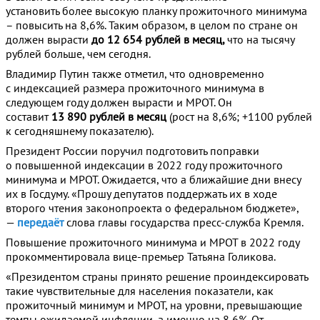
установить более высокую планку прожиточного минимума
– повысить на 8,6%. Таким образом, в целом по стране он
должен вырасти
до 12 654 рублей в месяц,
что на тысячу
рублей больше, чем сегодня.
Владимир Путин также отметил, что одновременно
с индексацией размера прожиточного минимума в
следующем году должен вырасти и МРОТ. Он
составит
13 890 рублей в месяц
(рост на 8,6%; +1100 рублей
к сегодняшнему показателю).
Президент России поручил подготовить поправки
о повышенной индексации в 2022 году прожиточного
минимума и МРОТ. Ожидается, что а ближайшие дни внесу
их в Госдуму. «Прошу депутатов поддержать их в ходе
второго чтения законопроекта о федеральном бюджете»,
—
передаёт
слова главы государства пресс-служба Кремля.
Повышение прожиточного минимума и МРОТ в 2022 году
прокомментировала вице-премьер Татьяна Голикова.
«Президентом страны принято решение проиндексировать
такие чувствительные для населения показатели, как
прожиточный минимум и МРОТ, на уровни, превышающие
темпы ожидаемой инфляции, а именно на 8,6%. От