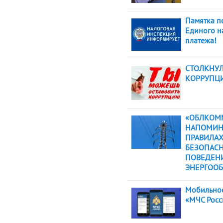
Памятка п
Единого н
платежа!
СТОЛКНУЛ
КОРРУПЦ
«ОБЛКОМ
НАПОМИН
ПРАВИЛА
БЕЗОПАС
ПОВЕДЕН
ЭНЕРГООБ
Мобильно
«МЧС Росс