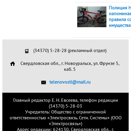
Полиция Н
напоминае
правила с
имущества
(34370) 5-28-28 (рекламный отдел)
Свердловская обл., г. Новоуральск, ул. Фрунзе 5,
каб. 5
telenovosti@mail.ru
Главный редактор Е. Н. Евсеева, телефон редакции
(34370) 5-28-03
Учредитель: Общество с ограниченной
ответственностью «Электросвязь. Сети. Системы» (ООО
«Электросвязь»)
Адрес редакции: 624130, Свердловская обл., г.