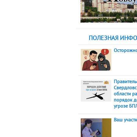
ПОЛЕЗНАЯ ИНФ
Осторожн
Правитель
Свердловс
области р
порядок д
угрозе БП
Ваш участ