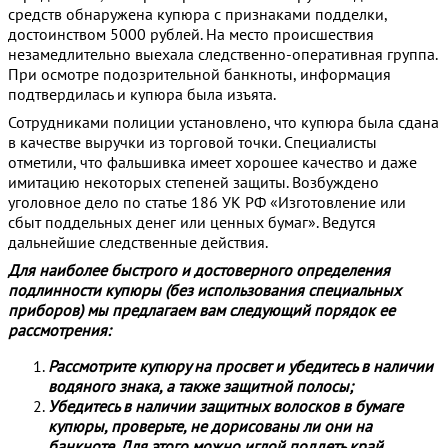
средств обнаружена купюра с признаками подделки,
достоинством 5000 рублей. На место происшествия
незамедлительно выехала следственно-оперативная группа.
При осмотре подозрительной банкноты, информация
подтвердилась и купюра была изъята.
Сотрудниками полиции установлено, что купюра была сдана
в качестве выручки из торговой точки. Специалисты
отметили, что фальшивка имеет хорошее качество и даже
имитацию некоторых степеней защиты. Возбуждено
уголовное дело по статье 186 УК РФ «Изготовление или
сбыт поддельных денег или ценных бумаг». Ведутся
дальнейшие следственные действия.
Для наиболее быстрого и достоверного определения
подлинности купюры (без использования специальных
приборов) мы предлагаем вам следующий порядок ее
рассмотрения:
Рассмотрите купюру на просвет и убедитесь в наличии
водяного знака, а также защитной полосы;
Убедитесь в наличии защитных волосков в бумаге
купюры, проверьте, не дорисованы ли они на
банкноте. Для этого можно иглой поддеть край