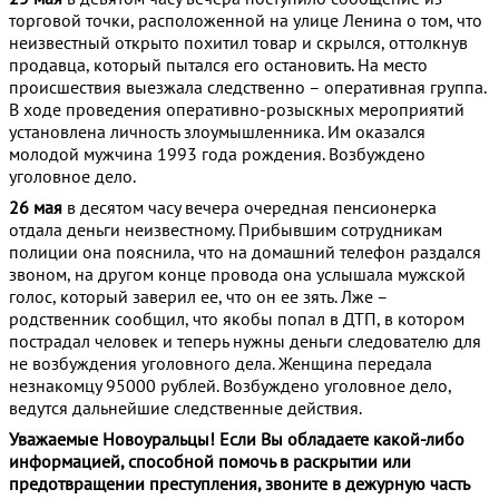
торговой точки, расположенной на улице Ленина о том, что
неизвестный открыто похитил товар и скрылся, оттолкнув
продавца, который пытался его остановить. На место
происшествия выезжала следственно – оперативная группа.
В ходе проведения оперативно-розыскных мероприятий
установлена личность злоумышленника. Им оказался
молодой мужчина 1993 года рождения. Возбуждено
уголовное дело.
26 мая
в десятом часу вечера очередная пенсионерка
отдала деньги неизвестному. Прибывшим сотрудникам
полиции она пояснила, что на домашний телефон раздался
звоном, на другом конце провода она услышала мужской
голос, который заверил ее, что он ее зять. Лже –
родственник сообщил, что якобы попал в ДТП, в котором
пострадал человек и теперь нужны деньги следователю для
не возбуждения уголовного дела. Женщина передала
незнакомцу 95000 рублей. Возбуждено уголовное дело,
ведутся дальнейшие следственные действия.
Уважаемые Новоуральцы! Если Вы обладаете какой-либо
информацией, способной помочь в раскрытии или
предотвращении преступления, звоните в дежурную часть