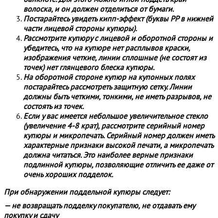
волоска, и он должен отделиться от бумаги.
Постарайтесь увидеть кипп-эффект (буквы РР в нижней
части лицевой стороны купюры).
Рассмотрите купюру с лицевой и оборотной стороны и
убедитесь, что на купюре нет расплывов краски,
изображения четкие, линии сплошные (не состоят из
точек) нет глянцевого блеска купюры.
На оборотной стороне купюр на купонных полях
постарайтесь рассмотреть защитную сетку. Линии
должны быть четкими, тонкими, не иметь разрывов, не
состоять из точек.
Если у вас имеется небольшое увеличительное стекло
(увеличение 4-8 крат), рассмотрите серийный номер
купюры и микропечать. Серийный номер должен иметь
характерные признаки высокой печати, а микропечать
должна читаться. Это наиболее верные признаки
подлинной купюры, позволяющие отличить ее даже от
очень хороших подделок.
При обнаружении поддельной купюры следует:
— не возвращать подделку покупателю, не отдавать ему
покупку и сдачу