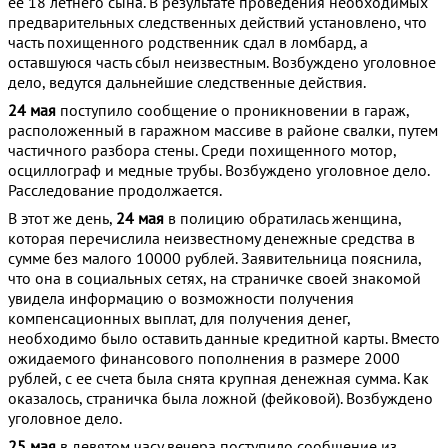
ее 18 летнего сына. В результате проведения необходимых
предварительных следственных действий установлено, что
часть похищенного родственник сдал в ломбард, а
оставшуюся часть сбыл неизвестным. Возбуждено уголовное
дело, ведутся дальнейшие следственные действия.
24 мая
поступило сообщение о проникновении в гараж,
расположенный в гаражном массиве в районе свалки, путем
частичного разбора стены. Среди похищенного мотор,
осциллограф и медные трубы. Возбуждено уголовное дело.
Расследование продолжается.
В этот же день,
24 мая
в полицию обратилась женщина,
которая перечислила неизвестному денежные средства в
сумме без малого 10000 рублей. Заявительница пояснила,
что она в социальных сетях, на страничке своей знакомой
увидела информацию о возможности получения
компенсационных выплат, для получения денег,
необходимо было оставить данные кредитной карты. Вместо
ожидаемого финансового пополнения в размере 2000
рублей, с ее счета была снята крупная денежная сумма. Как
оказалось, страничка была ложной (фейковой). Возбуждено
уголовное дело.
25 мая
в девятом часу вечера поступило сообщение из