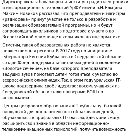
Директор школы бакалавриата института радиоэлектроники
и информационных технологий УрФУ имени Б.Н. Ельцина
Максим Новиков рассказал, что преподаватели и магистры
«радиофака» примут участие не только в разработке и
реализации образовательной программы, но и будут
сопровождать школьников в подготовке к участию во
Всероссийской олимпиаде школьников по информатике.
Отметим, такая образовательная работа не является
новшеством для региона. В 2017 году по инициативе
губернатора Евгения Куйвашева в Свердловской области
создан Фонд поддержки талантливых детей и молодежи
«Золотое сечение», на базе которого преподаватели
ведущих вузов помогают детям готовиться к участию во
всероссийских олимпиадах. Так, в этом году уральская IT-
школа подтвердила своё лидерство: восемь учащихся из
Свердловской области стали призерами ВОШ по
информатике.
Центры цифрового образования «IT-куб» станут базовой
площадкой для дополнительного образования детей,
обучающихся в профильных IT-классах. Здесь они смогут
расширить свои знания в области информационно-
телекоммуникационных технологий, получить возможность