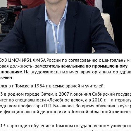
ФГБУЗ ЦМСЧ №31 ФМБА России по согласованию с центральным
овая должность–
заместитель начальника по промышленному
инновациям
. На эту должность назначен врач-организатор здр
рьевич
.
я в г. Томске в 1984 г. в семье врачей и учителей.
3 в родном городе. Затем, в 2007 г. окончил Сибирский госуд
ет по специальности «Лечебное дело», а в 2010 г. – интернат
одством профессора П.П. Балашова. Во время обучения в вузе 
и функциональной диагностики в Томской областной клиниче
013 г.проходил обучение в Томском государственном университ