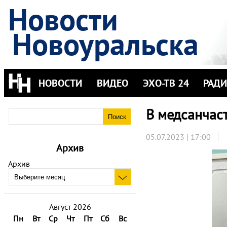
Новости
Новоуральска
НОВОСТИ
ВИДЕО
ЭХО-ТВ 24
РАД
В медсанчас
05.07.2023 | 17:00
Архив
Архив
Август 2026
Пн
Вт
Ср
Чт
Пт
Сб
Вс