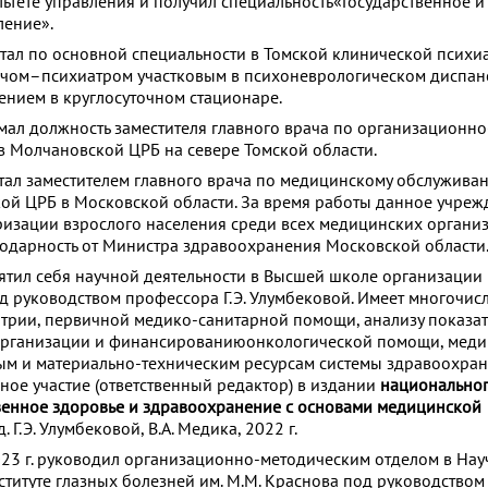
тете управления и получил специальность«Государственное и
ление».
ботал по основной специальности в Томской клинической психи
ачом–психиатром участковым в психоневрологическом диспанс
ением в круглосуточном стационаре.
имал должность заместителя главного врача по организационно
в Молчановской ЦРБ на севере Томской области.
отал заместителем главного врача по медицинскому обслужива
кой ЦРБ в Московской области. За время работы данное учреж
изации взрослого населения среди всех медицинских организ
годарность от Министра здравоохранения Московской области
святил себя научной деятельности в Высшей школе организации
 руководством профессора Г.Э. Улумбековой. Имеет многочис
трии, первичной медико-санитарной помощи, анализу показа
 организации и финансированиюонкологической помощи, мед
м и материально-техническим ресурсам системы здравоохране
ное участие (ответственный редактор) в издании
национально
венное здоровье и здравоохранение с основами медицинской
. Г.Э. Улумбековой, В.А. Медика, 2022 г.
023 г. руководил организационно-методическим отделом в Нау
ституте глазных болезней им. М.М. Краснова под руководство