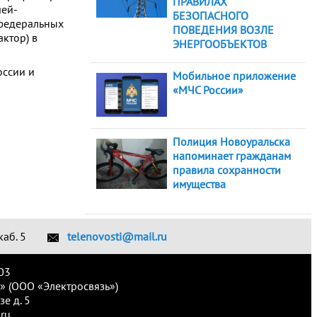
ПРАВИЛАХ
чей-
БЕЗОПАСНОГО
 федеральных
ПОВЕДЕНИЯ ВОЗЛЕ
ктор) в
ЭНЕРГООБЪЕКТОВ
оссии и
Мобильное приложение
«МЧС России»
Полиция Новоуральска
напоминает гражданам
правила сохранности
имущества
каб. 5
telenovosti@mail.ru
03
» (ООО «Электросвязь»)
е д. 5
ru.