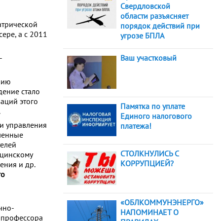
Свердловской
области разъясняет
атрической
порядок действий при
ере, а с 2011
угрозе БПЛА
-
Ваш участковый
нию
дение стало
аций этого
Памятка по уплате
.
Единого налогового
 и управления
платежа!
ленные
телей
СТОЛКНУЛИСЬ С
ицинскому
КОРРУПЦИЕЙ?
ния и др.
го
«ОБЛКОММУНЭНЕРГО»
чно-
НАПОМИНАЕТ О
м профессора