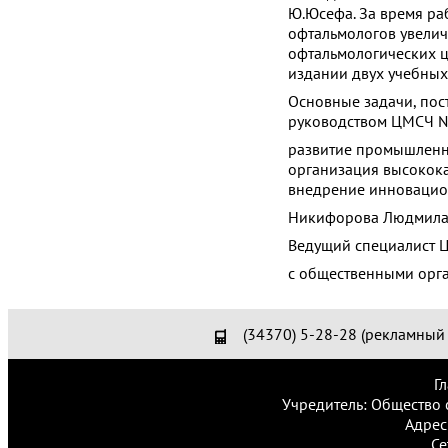
Ю.Юсефа. За время ра
офтальмологов увелич
офтальмологических це
издании двух учебных
Основные задачи, по
руководством ЦМСЧ 
развитие промышленн
организация высокок
внедрение инновацион
Никифорова Людмила 
Ведущий специалист 
с общественными орг
(34370) 5-28-28 (рекламный 
Г
Учредитель: Общество 
Адрес
Се