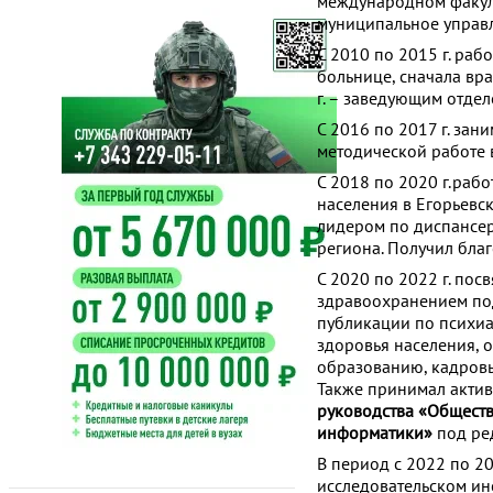
международном факуль
муниципальное управ
С 2010 по 2015 г. ра
больнице, сначала вр
г. – заведующим отдел
С 2016 по 2017 г. зан
методической работе 
С 2018 по 2020 г.раб
населения в Егорьевс
лидером по диспансер
региона. Получил бла
С 2020 по 2022 г. по
здравоохранением под
публикации по психиа
здоровья населения,
образованию, кадровы
Также принимал актив
руководства «Общест
информатики»
под ред
В период с 2022 по 2
исследовательском ин