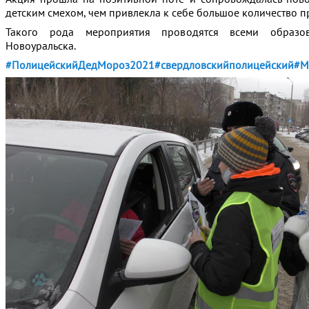
детским смехом, чем привлекла к себе большое количество 
Такого рода мероприятия проводятся всеми образов
Новоуральска.
#ПолицейскийДедМороз2021
#свердловскийполицейский
#М