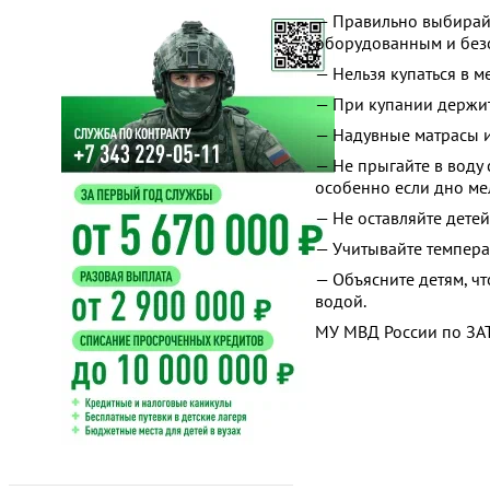
— Правильно выбирайт
оборудованным и без
— Нельзя купаться в м
— При купании держите
— Надувные матрасы и
— Не прыгайте в воду 
особенно если дно ме
— Не оставляйте детей
— Учитывайте темпера
— Объясните детям, ч
водой.
МУ МВД России по ЗАТО