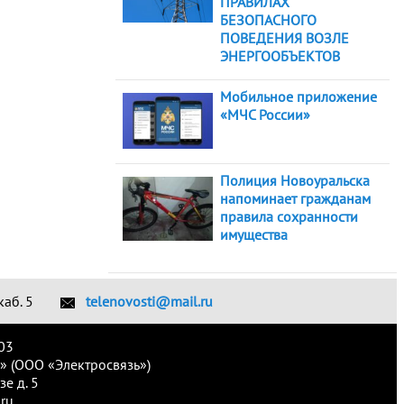
ПРАВИЛАХ
БЕЗОПАСНОГО
ПОВЕДЕНИЯ ВОЗЛЕ
ЭНЕРГООБЪЕКТОВ
Мобильное приложение
«МЧС России»
Полиция Новоуральска
напоминает гражданам
правила сохранности
имущества
каб. 5
telenovosti@mail.ru
03
» (ООО «Электросвязь»)
е д. 5
ru.