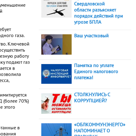
Свердловской
 уменьшение
области разъясняет
ий
порядок действий при
угрозе БПЛА
ебует
дного газа.
Ваш участковый
тво. Ключевой
осуществить
лезную работу
ку подают газ
Памятка по уплате
ается в
Единого налогового
позволила
платежа!
есса,
СТОЛКНУЛИСЬ С
 имитируется
КОРРУПЦИЕЙ?
Д (более 70%)
е этого
«ОБЛКОММУНЭНЕРГО»
отанные в
НАПОМИНАЕТ О
зования