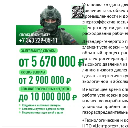
Установка создана дл
давления газа: объек
промышленности и др.
энергоэффективность 
электроэнергии для с
расходования рабочего
Детандер-генератор п
элемент установки — 
обратный процесс рас
на электрогенератор. 
высокого давления из
линию низкого давлен
сделать энергетическу
экологичной и абсолю
В настоящее время оп
работа установки в р
и качество вырабатыв
установка пройдет о
газораспределительны
«Технологические и к
НПО «Центротех», так