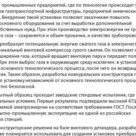
я промышленных предприятий, где по технологии происходит
тов газотранспортной инфраструктуры, предприятий химическ
 Внедрение такой установки позволит заказчикам повысить
основного оборудования за счет выработки дополнительной
обственных нужд. При этом производство электроэнергии не тр
 газа – сохраняется и объем прокачки, и качество трубопрово
реобразует потенциальную энергию сжатого газа в электричес
уникальный винтовой компрессор сухого сжатия. Он позволяет 
ширения газа, который вращает винтовую пару и передает по
При этом выброс газа в окружающую среду исключен: в установ
 основного технологического процесса, после чего он возвращ
ия. Таким образом, разработка новоуральских конструкторов 
ю установку независимой от основного технологического проц
тно безопасной.
ытный образец проходит заводские стендовые испытания, где
еальных условиях. Первые результаты подтвердили высокий КП
аемой электроэнергии на соответствие требованиям ГОСТ. Посл
пытно-промышленную эксплуатацию на одной из российских
х станций.
онструкторские решения на базе винтового детандера, разраб
же планируется использовать для создания установок преобра