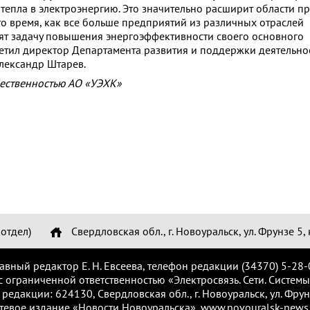
тепла в электроэнергию. Это значительно расширит области п
то время, как все больше предприятий из различных отраслей
т задачу повышения энергоэффективности своего основного
етил директор Департамента развития и поддержки деятельно
лександр Штарев.
щественностью АО «УЭХК»
отдел)
Свердловская обл., г. Новоуральск, ул. Фрунзе 5, 
лавный редактор Е. Н. Евсеева, телефон редакции (34370) 5-28-
с ограниченной ответственностью «Электросвязь. Сети. Системы
 редакции: 624130, Свердловская обл., г. Новоуральск, ул. Фрунз
тевое издание «Новости Новоуральска», www.novouralsk-news.