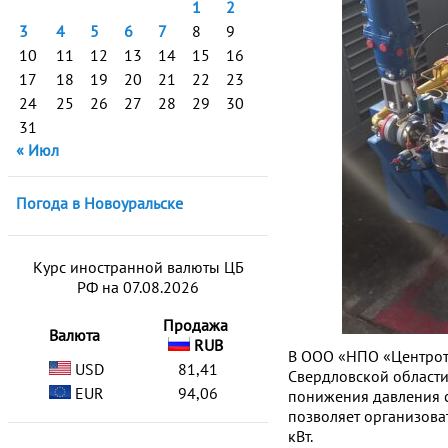
1
2
3
4
5
6
7
8
9
10
11
12
13
14
15
16
17
18
19
20
21
22
23
24
25
26
27
28
29
30
31
« Июл
Погода в Новоуральске
Курс иностранной валюты ЦБ
РФ на 07.08.2026
Продажа
Валюта
RUB
В ООО «НПО «Центроте
USD
81,41
Свердловской области
EUR
94,06
понижения давления с
позволяет организова
кВт.