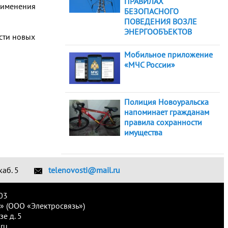
ПРАВИЛАХ
рименения
БЕЗОПАСНОГО
ПОВЕДЕНИЯ ВОЗЛЕ
ЭНЕРГООБЪЕКТОВ
сти новых
Мобильное приложение
«МЧС России»
Полиция Новоуральска
напоминает гражданам
правила сохранности
имущества
каб. 5
telenovosti@mail.ru
03
» (ООО «Электросвязь»)
е д. 5
ru.