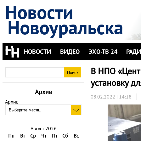
Новости
Новоуральска
НОВОСТИ
ВИДЕО
ЭХО-ТВ 24
РАД
В НПО «Цент
установку дл
Архив
08.02.2022 | 14:18
Архив
Август 2026
Пн
Вт
Ср
Чт
Пт
Сб
Вс