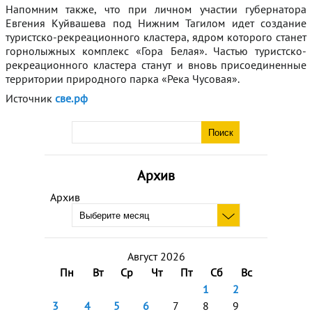
Напомним также, что при личном участии губернатора
Евгения Куйвашева под Нижним Тагилом идет создание
туристско-рекреационного кластера, ядром которого станет
горнолыжных комплекс «Гора Белая». Частью туристско-
рекреационного кластера станут и вновь присоединенные
территории природного парка «Река Чусовая».
Источник
све.рф
Архив
Архив
Август 2026
Пн
Вт
Ср
Чт
Пт
Сб
Вс
1
2
3
4
5
6
7
8
9