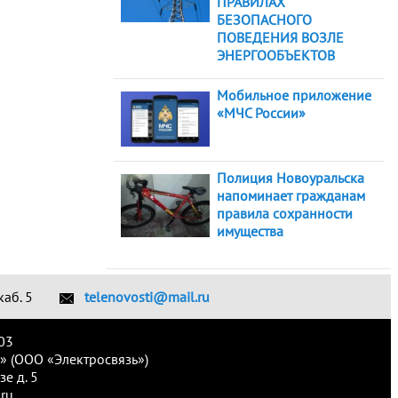
ПРАВИЛАХ
БЕЗОПАСНОГО
ПОВЕДЕНИЯ ВОЗЛЕ
ЭНЕРГООБЪЕКТОВ
Мобильное приложение
«МЧС России»
Полиция Новоуральска
напоминает гражданам
правила сохранности
имущества
каб. 5
telenovosti@mail.ru
03
» (ООО «Электросвязь»)
е д. 5
ru.