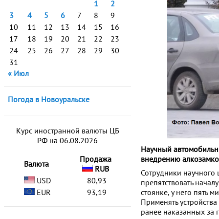
1
2
3
4
5
6
7
8
9
10
11
12
13
14
15
16
17
18
19
20
21
22
23
24
25
26
27
28
29
30
31
« Июл
Погода в Новоуральске
Курс иностранной валюты ЦБ
РФ на 06.08.2026
Научный автомобильны
Продажа
внедрению алкозамков
Валюта
RUB
Сотрудники научного 
USD
80,93
препятствовать начал
EUR
93,19
стоянке, у него пять 
Применять устройства 
ранее наказанных за 