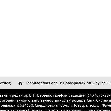
отдел)
Свердловская обл., г. Новоуральск, ул. Фрунзе 5, 
лавный редактор Е. Н. Евсеева, телефон редакции (34370) 5-28-
с ограниченной ответственностью «Электросвязь. Сети. Системы
 редакции: 624130, Свердловская обл., г. Новоуральск, ул. Фрунз
тевое издание «Новости Новоуральска», www.novouralsk-news.