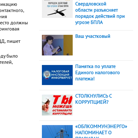
Свердловской
ификацию
области разъясняет
онтактного,
порядок действий при
ния
угрозе БПЛА
место должны
ринговая
Ваш участковый
ДД, пишет
оду было
телей,
Памятка по уплате
Единого налогового
платежа!
СТОЛКНУЛИСЬ С
КОРРУПЦИЕЙ?
«ОБЛКОММУНЭНЕРГО»
НАПОМИНАЕТ О