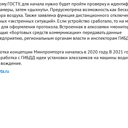
му ГОСТУ, для начала нужно будет пройти проверку и идент
амеры, затем «дыхнуть». Предусмотрена возможность как беск
бора воздуха. Также заявлена функция дистанционного отключе
ых «экстренных ситуаций». Если устройство сработало, то на 
 для оформления протокола. Встроенная в алкозамки «монито
ощью «бортовых средств коммуникации» передавать данные
едприятию, региональным органам власти и инспекторам ГИБ
ботка концепции Минпромторга началась в 2020 году. В 2021 г
роработка с ГИБДД идеи установки алкозамков на машины води
 вождение.
ta.ru