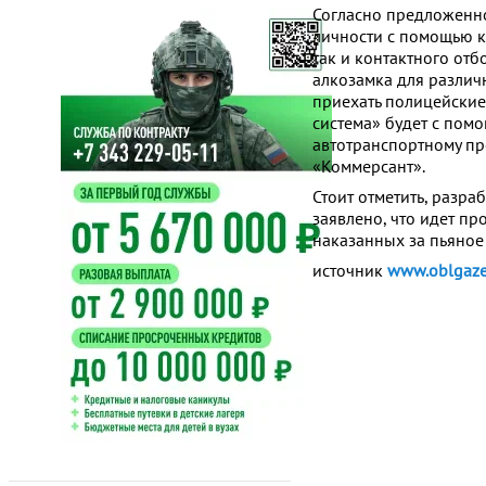
Согласно предложенно
личности с помощью к
так и контактного от
алкозамка для различн
приехать полицейские
система» будет с пом
автотранспортному пр
«Коммерсант».
Стоит отметить, разра
заявлено, что идет п
наказанных за пьяное
источник
www.oblgaze