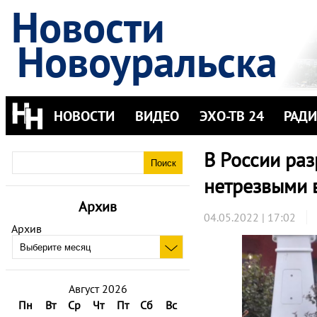
Новости
Новоуральска
НОВОСТИ
ВИДЕО
ЭХО-ТВ 24
РАД
В России раз
нетрезвыми 
Архив
04.05.2022 | 17:02
Архив
Август 2026
Пн
Вт
Ср
Чт
Пт
Сб
Вс