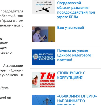
Свердловской
области разъясняет
 председателя
порядок действий при
области Антон
угрозе БПЛА
 Урала в этом
знакомиться с
Ваш участковый
ас
овиях
ющем
Памятка по уплате
 давно,
Единого налогового
платежа!
 Ассоциации
туры «Сомон»
СТОЛКНУЛИСЬ С
 Куйвашева и
КОРРУПЦИЕЙ?
 День
«ОБЛКОММУНЭНЕРГО»
ций не
НАПОМИНАЕТ О