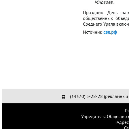
Мирзоев.
Праздник День нар
общественных объед
Среднего Урала включ
Источник
све.рф
(34370) 5-28-28 (рекламный 
Г
Учредитель: Общество 
Адрес
Се