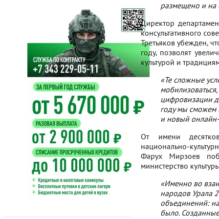
размещено и на 
Директор департамен
консультативного сов
Третьяков убежден, ч
году, позволят увели
культурой и традиция
«Те сложные усл
мобилизоваться,
цифровизации до
году мы сможем 
и новый онлайн-
От имени десятков
национально-культур
Фарух Мирзоев поб
министерство культур
«Именно во взаи
народов Урала 2
объединений: на
было. Созданные