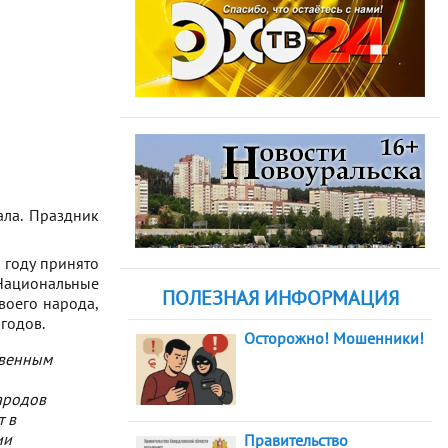
ала. Праздник
 году принято
Национальные
ПОЛЕЗНАЯ ИНФОРМАЦИЯ
воего народа,
годов.
Осторожно! Мошенники!
твенным
ародов
т в
ии
Правительство