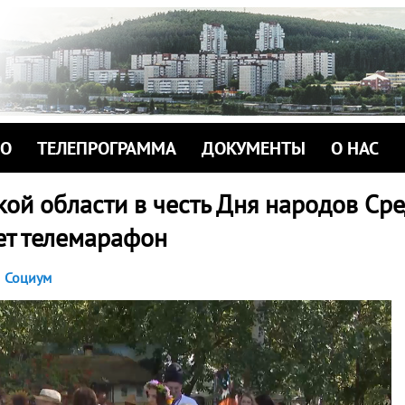
ИО
ТЕЛЕПРОГРАММА
ДОКУМЕНТЫ
О НАС
ой области в честь Дня народов Ср
ет телемарафон
Социум