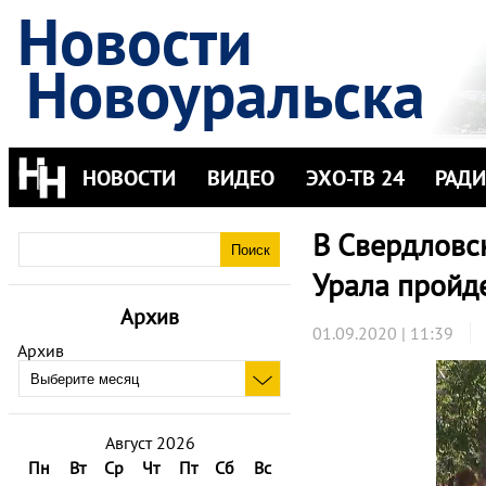
Новости
Новоуральска
НОВОСТИ
ВИДЕО
ЭХО-ТВ 24
РАД
В Свердловск
Урала пройд
Архив
01.09.2020 | 11:39
Архив
Август 2026
Пн
Вт
Ср
Чт
Пт
Сб
Вс