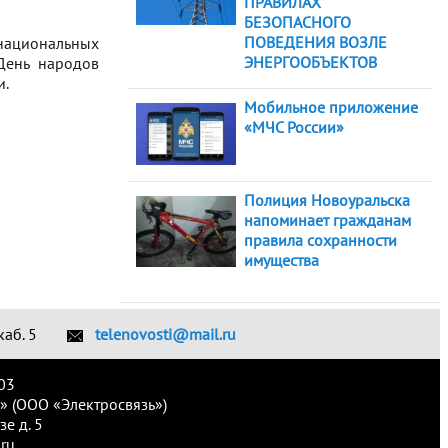
ПРАВИЛАХ
БЕЗОПАСНОГО
ПОВЕДЕНИЯ ВОЗЛЕ
ациональных
ЭНЕРГООБЪЕКТОВ
День народов
и.
Мобильное приложение
«МЧС России»
Полиция Новоуральска
напоминает гражданам
правила сохранности
имущества
каб. 5
telenovosti@mail.ru
03
» (ООО «Электросвязь»)
е д. 5
ru.