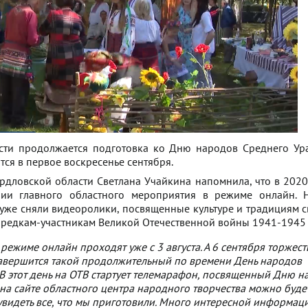
сти продолжается подготовка ко Дню народов Среднего Ур
ся в первое воскресенье сентября.
рдловской области Светлана Учайкина напомнила, что в 2020
ии главного областного мероприятия в режиме онлайн. 
уже сняли видеоролики, посвященные культуре и традициям с
предкам-участникам Великой Отечественной войны 1941-1945 
режиме онлайн проходят уже с 3 августа. А 6 сентября торжес
авершится такой продолжительный по времени День народов
 В этот день на ОТВ стартует телемарафон, посвященный Дню н
 на сайте областного центра народного творчества можно буде
видеть все, что мы приготовили. Много интересной информац