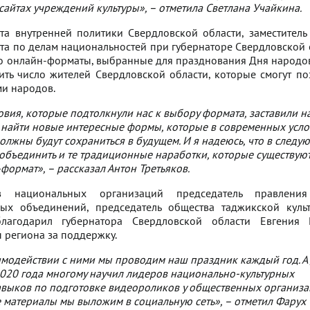
сайтах учреждений культуры», – отметила Светлана Учайкина.
та внутренней политики Свердловской области, заместитель
ета по делам национальностей при губернаторе Свердловской 
то онлайн-форматы, выбранные для празднования Дня народов
чить число жителей Свердловской области, которые смогут по
ми народов.
овия, которые подтолкнули нас к выбору формата, заставили н
 найти новые интересные формы, которые в современных усл
лжны будут сохраниться в будущем. И я надеюсь, что в следу
объединить и те традиционные наработки, которые существуют
формат», – рассказал Антон Третьяков.
 национальных организаций председатель правления
ных объединений, председатель общества таджикской куль
лагодарил губернатора Свердловской области Евгения
ы региона за поддержку.
модействии с ними мы проводим наш праздник каждый год. А
020 года многому научил лидеров национально-культурных
выков по подготовке видеороликов у общественных организа
 материалы мы выложим в социальную сеть», – отметил Фарух