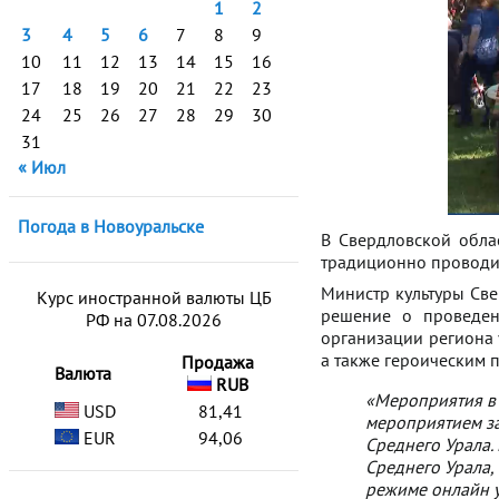
1
2
3
4
5
6
7
8
9
10
11
12
13
14
15
16
17
18
19
20
21
22
23
24
25
26
27
28
29
30
31
« Июл
Погода в Новоуральске
В Свердловской обла
традиционно проводит
Министр культуры Све
Курс иностранной валюты ЦБ
решение о проведен
РФ на 07.08.2026
организации региона 
а также героическим 
Продажа
Валюта
RUB
«Мероприятия в 
USD
81,41
мероприятием з
EUR
94,06
Среднего Урала.
Среднего Урала,
режиме онлайн у