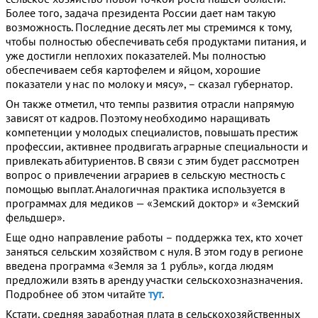
Более того, задача президента России дает нам такую
возможность. Последние десять лет мы стремимся к тому,
чтобы полностью обеспечивать себя продуктами питания, и
уже достигли неплохих показателей. Мы полностью
обеспечиваем себя картофелем и яйцом, хорошие
показатели у нас по молоку и мясу», – сказал губернатор.
Он также отметил, что темпы развития отрасли напрямую
зависят от кадров. Поэтому необходимо наращивать
компетенции у молодых специалистов, повышать престиж
профессии, активнее продвигать аграрные специальности и
привлекать абитуриентов. В связи с этим будет рассмотрен
вопрос о привлечении аграриев в сельскую местность с
помощью выплат. Аналогичная практика используется в
программах для медиков — «Земский доктор» и «Земский
фельдшер».
Еще одно направление работы – поддержка тех, кто хочет
заняться сельским хозяйством с нуля. В этом году в регионе
введена программа «Земля за 1 рубль», когда людям
предложили взять в аренду участки сельскохозназначения.
Подробнее об этом читайте
тут
.
Кстати, средняя заработная плата в сельскохозяйственных