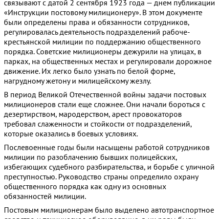
связывают с датой 2 сентября 1923 года — днем публикации
«Инструкции постовому милиционеру». В этом документе
были определены права и обязанности сотрудников,
регулировалась деятельность подразделений рабоче-
крестьянской милиции по поддержанию общественного
порядка. Советские милиционеры дежурили на улицах, в
парках, на общественных местах и регулировали дорожное
движение. Их легко было узнать по белой форме,
нагрудному жетону и милицейскому жезлу.
В период Великой Отечественной войны задачи постовых
милиционеров стали еще сложнее. Они начали бороться с
дезертирством, мародерством, арест провокаторов
требовал слаженности и стойкости от подразделений,
которые оказались в боевых условиях.
Послевоенные годы были насыщены работой сотрудников
милиции по разоблачению бывших полицейских,
избегающих судебного разбирательства, и борьбе с уличной
преступностью. Руководство страны определило охрану
общественного порядка как одну из основных
обязанностей милиции.
Постовым милиционерам было выделено автотранспортное